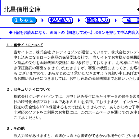
北星信用金庫
◆下記をお読みになり、画面下の【同意して次へ】ボタンを押して申込内容入
１．当サイトについて
当サイトは、株式会社 クレディセゾンが運営しています。株式会社クレデ
申し込みになるローン商品の保証委託会社で、 当サイトでお客様が金融機
ン商品の受付を金融機関の委託に 基づき代行しております。 お客様にご
き保証委託の審査をさせていただきますが、審査 の状況によっては、お客
も ございますので、あらかじめご了承いただきますようお願い申しあげま
るお問い合わせにつきましては、お申し込みの金融機関までお願いいたし
２．セキュリティについて
株式会社クレディセゾンでは、お申し込み受付にあたりデータの保全を図る
社の暗号化通信プロトコルであるＳＳＬを採用しておりますが、 インター
転送の安全性を100％保証するものではありませんので、 あらかじめご了
非対応のソフトをご利用のお客様には、このホームページを通じての お申
ご了承ください。
３．その他
誤入力等がありますと、迅速かつ適正な審査ができかねる場合がございます