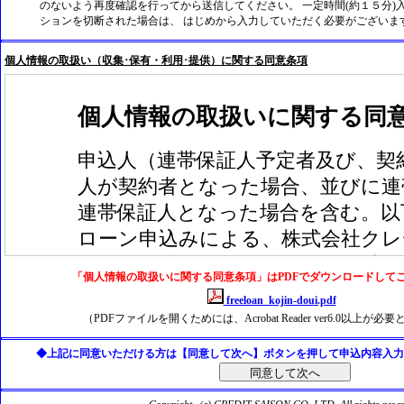
のないよう再度確認を行ってから送信してください。 一定時間(約１５分)
ションを切断された場合は、 はじめから入力していただく必要がございま
個人情報の取扱い（収集･保有・利用･提供）に関する同意条項
「個人情報の取扱いに関する同意条項」はPDFでダウンロードして
freeloan_kojin-doui.pdf
（PDFファイルを開くためには、Acrobat Reader ver6.0以上が
◆上記に同意いただける方は【同意して次へ】ボタンを押して申込内容入力