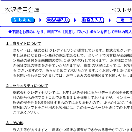
◆下記をお読みになり、画面下の【同意して次へ】ボタンを押して申込内容入
１．当サイトについて
当サイトは、株式会社 クレディセゾンが運営しています。株式会社クレデ
申し込みになるローン商品の保証委託会社で、 当サイトでお客様が金融機
ン商品の受付を金融機関の委託に 基づき代行しております。 お客様にご
き保証委託の審査をさせていただきますが、審査 の状況によっては、お客
も ございますので、あらかじめご了承いただきますようお願い申しあげま
るお問い合わせにつきましては、お申し込みの金融機関までお願いいたし
２．セキュリティについて
株式会社クレディセゾンでは、お申し込み受付にあたりデータの保全を図る
社の暗号化通信プロトコルであるＳＳＬを採用しておりますが、 インター
転送の安全性を100％保証するものではありませんので、 あらかじめご了
非対応のソフトをご利用のお客様には、このホームページを通じての お申
ご了承ください。
３．その他
誤入力等がありますと、迅速かつ適正な審査ができかねる場合がございます