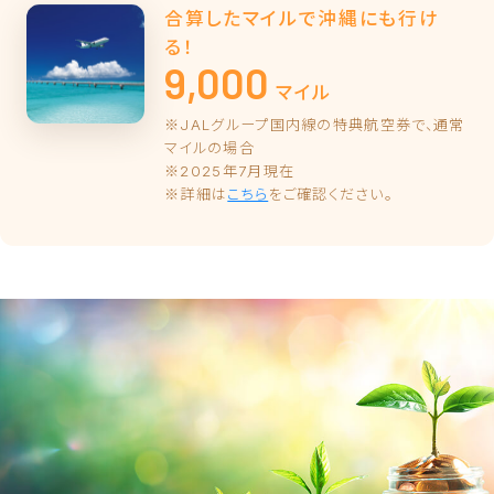
合算したマイルで
沖縄
にも行け
る！
9,000
マイル
JALグループ国内線の特典航空券で、通常
マイルの場合
2025年7月現在
詳細は
こちら
をご確認ください。