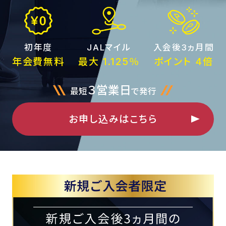
初年度
JALマイル
入会後3ヵ月間
年会費無料
最大 1.125％
ポイント 4倍
３営業日
最短
で発行
お申し込みはこちら