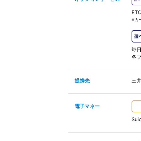
E
※カ
毎日
各プ
提携先
三
電子マネー
Su