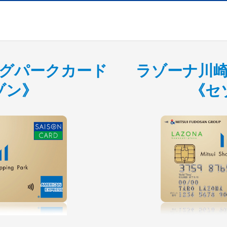
グパークカード
ラゾーナ川
ゾン》
《セ