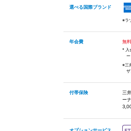
選べる
国際ブランド
※ラ
年会費
無料
* 
ー
※三
ザ
付帯保険
三
ー
3,
オプション
サービス