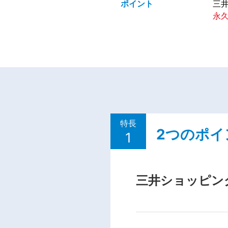
ポイント
三
永
特長
2つのポ
1
三井ショッピン