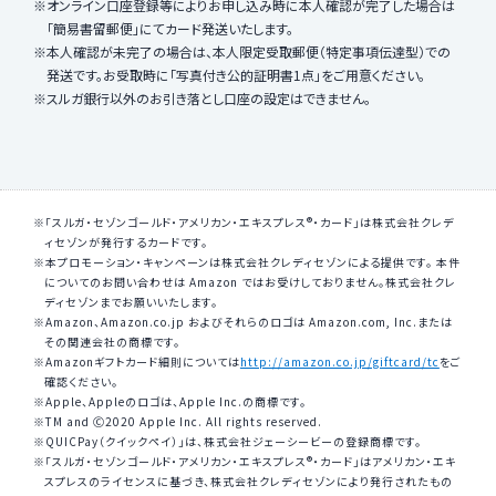
オンライン口座登録等によりお申し込み時に本人確認が完了した場合は
「簡易書留郵便」にてカード発送いたします。
本人確認が未完了の場合は、本人限定受取郵便（特定事項伝達型）での
発送です。お受取時に「写真付き公的証明書1点」をご用意ください。
スルガ銀行以外のお引き落とし口座の設定はできません。
「スルガ・セゾンゴールド・アメリカン・エキスプレス®・カード」は株式会社クレデ
ィセゾンが発行するカードです。
本プロモーション・キャンペーンは株式会社クレディセゾンによる提供です。 本件
についてのお問い合わせは Amazon ではお受けしておりません。株式会社クレ
ディセゾンまでお願いいたします。
Amazon、Amazon.co.jp およびそれらのロゴは Amazon.com, Inc.または
その関連会社の商標です。
Amazonギフトカード細則については
http://amazon.co.jp/giftcard/tc
をご
確認ください。
Apple、Appleのロゴは、Apple Inc.の商標です。
TM and Ⓒ2020 Apple Inc. All rights reserved.
QUICPay（クイックペイ）」は、株式会社ジェーシービーの登録商標です。
「スルガ・セゾンゴールド・アメリカン・エキスプレス®・カード」はアメリカン・エキ
スプレスのライセンスに基づき、株式会社クレディセゾンにより発行されたもの