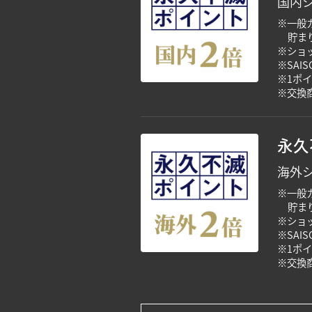
国内シ
※一般
貯ま
※ショ
※SAI
※1ポ
※交換
永久
海外シ
※一般
貯ま
※ショ
※SAI
※1ポ
※交換