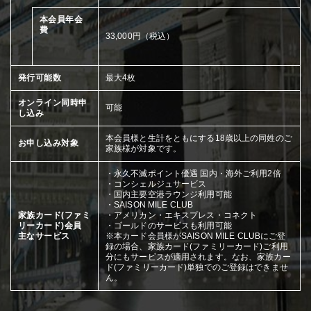
本会員年会
費
33,000円（税込）
発行可能数
最大4枚
オンライン同時申
可能
し込み
本会員様と生計をともにする18歳以上の同姓のご
お申し込み対象
家族様が対象です。
・永久不滅ポイント優遇 国内・海外ご利用2倍
・コンシェルジュサービス
・国内主要空港ラウンジ利用可能
・SAISON MILE CLUB
家族カード(ファミ
・アメリカン・エキスプレス・コネクト
リーカード)会員
・ゴールドのサービスも利用可能
主なサービス
※本カード会員様がSAISON MILE CLUBにご登
録の場合、家族カード(ファミリーカード)ご利用
分にもサービスが適用されます。なお、家族カー
ド(ファミリーカード)単独でのご登録はできませ
ん。