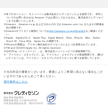
本プロモーション・キャンペーンは株式会社クレディセゾンによる提供です。 本件に
ついてのお問い合わせは Amazon ではお受けしておりません。株式会社クレディセゾ
ンまでお願いいたします。
Amazon、Amazon.co.jp およびそれらのロゴは Amazon.com, Inc.またはその関連会
社の商標です。
Amazonギフトカード細則については
http://amazon.co.jp/giftcard/tc
をご確認くださ
い。
Apple、Appleのロゴ、Apple Pay、Apple Watch、iPad、iPhone、Mac、Safari、
Touch ID、Face IDは、Apple Inc.の商標です。
iPhoneの商標は、アイホン株式会社のライセンスにもとづき使用されています。
TM and Ⓒ2025 Apple Inc. All rights reserved.
QUICPay（クイックペイ）」は、株式会社ジェーシービーの登録商標です。
「アメリカン・エキスプレス」は、アメリカン・エキスプレスの登録商標です。(株)ク
レディセゾンは、アメリカン・エキスプレスのライセンスに基づき使用しています。
※当社所定の審査がございます。審査によりご希望に添えない場合もござ
いますのであらかじめご了承ください。
貸付条件はこちら
貸金業者登録番号
関東財務局長 (
15
)第00085号
日本貸金業協会会員 第002346号