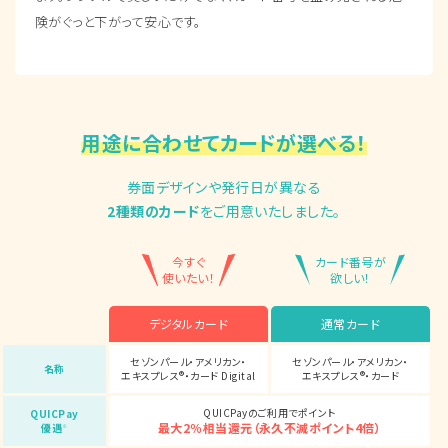
険がぐっと下がって安心です。
用途に合わせてカードが選べる！
券面デザインや発行日が異なる
2種類のカード
をご用意いたしました。
今すぐ
カード番号が
使いたい！
欲しい！
デジタルカード
通常カード
セゾンパール・アメリカン・
セゾンパール・アメリカン・
名称
エキスプレス®・カード Digital
エキスプレス®・カード
QUICPayのご利用でポイント
QUICPay
最大2％相当還元（永久不滅ポイント4倍）
優遇
※