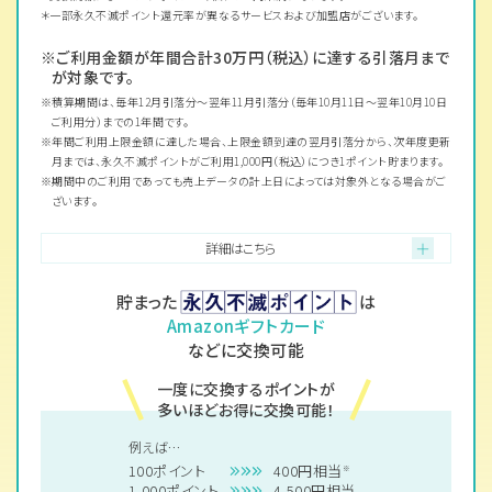
一部永久不滅ポイント還元率が異なるサービスおよび加盟店がございます。
ご利用金額が年間合計30万円（税込）に達する引落月まで
が対象です。
積算期間は、毎年12月引落分～翌年11月引落分（毎年10月11日～翌年10月10日
ご利用分）までの1年間です。
年間ご利用上限金額に達した場合、上限金額到達の翌月引落分から、次年度更新
月までは、永久不滅ポイントがご利用1,000円（税込）につき1ポイント貯まります。
期間中のご利用であっても売上データの計上日によっては対象外となる場合がご
ざいます。
詳細はこちら
貯まった
は
Amazonギフトカード
などに交換可能
一度に交換するポイントが
多いほどお得に交換可能！
例えば…
100ポイント
400円相当
※
1,000ポイント
4,500円相当