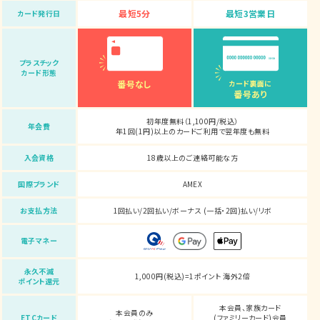
最短5分
最短3営業日
カード発行日
プラスチック
カード形態
番号なし
カード裏面に
番号あり
初年度無料（1,100円/税込）
年会費
年1回(1円)以上のカードご利用で翌年度も無料
入会資格
18歳以上のご連絡可能な方
国際ブランド
AMEX
お支払方法
1回払い/2回払い/ボーナス (一括・2回)払い/リボ
電子マネー
永久不滅
1,000円(税込)=1ポイント 海外2倍
ポイント還元
本会員、家族カード
本会員のみ
ETCカード
(ファミリーカード)会員