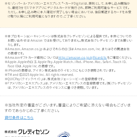
セゾンパール・アメリカン・エキスプレス ®・カードDigitalは、原則として、お申し込み開始か
ら、最短5分でスマホアプリにデジタルカードが発行され、即時ご利用可能なサービスです。
ただし、お申し込み時に本人確認が完了しない場合においては、後日郵送するカードをお受
け取り以降にご利用可能となりますので、ご了承ください。
本プロモーション・キャンペーンは株式会社クレディセゾンによる提供です。 本件についての
お問い合わせは Amazon ではお受けしておりません。株式会社クレディセゾンまでお願いい
たします。
Amazon、Amazon.co.jp およびそれらのロゴは Amazon.com, Inc.またはその関連会社
の商標です。
Amazonギフトカード細則については
http://amazon.co.jp/giftcard/tc
をご確認ください。
Apple、Appleのロゴ、Apple Pay、Apple Watch、iPad、iPhone、Mac、Safari、Touch ID、
Face IDは、Apple Inc.の商標です。
iPhoneの商標は、アイホン株式会社のライセンスにもとづき使用されています。
TM and Ⓒ2025 Apple Inc. All rights reserved.
QUICPay（クイックペイ）」は、株式会社ジェーシービーの登録商標です。
「アメリカン・エキスプレス」は、アメリカン・エキスプレスの登録商標です。(株)クレディセゾン
は、アメリカン・エキスプレスのライセンスに基づき使用しています。
※当社所定の審査がございます。審査によりご希望に添えない場合もございま
すのであらかじめご了承ください。
貸付条件はこちら