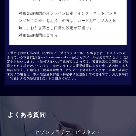
ます。
対象金融機関のオンライン口座（インターネットバンキ
ング対応口座）をお持ちの方は、カードお申し込みと同
時に、お引き落とし口座の設定が可能です。
対象金融機関はこちら
※通常はお申し込み後30分以内に「受付完了メール」が届きます。ドメイン指定
されている場合には[@mail.saisoncard.co.jp]からのメールが受信できるように設
定をお願いします。※受付状況やお申込内容によっては、審査結果のご連絡まで数
日いただく場合がございます。※オンライン口座登録等によりお申し込み時に本人
確認が完了した場合は「簡易書留郵便」にてカード発送いたします。※本人確認が
未完了の場合は、本人限定受取郵便（特定事項伝達型）での発送です。お受取時に
「写真付き公的証明書1点」をご用意ください。
よくある質問
セゾンプラチナ・ビジネス・