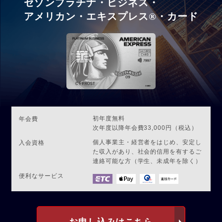
セゾンプラチナ・ビジネス・
アメリカン・エキスプレス®・カード
初年度無料
年会費
次年度以降年会費33,000円（税込）
個人事業主・経営者をはじめ、安定し
入会資格
た収入があり、社会的信用を有するご
連絡可能な方（学生、未成年を除く）
便利なサービス
お申し込みはこちら