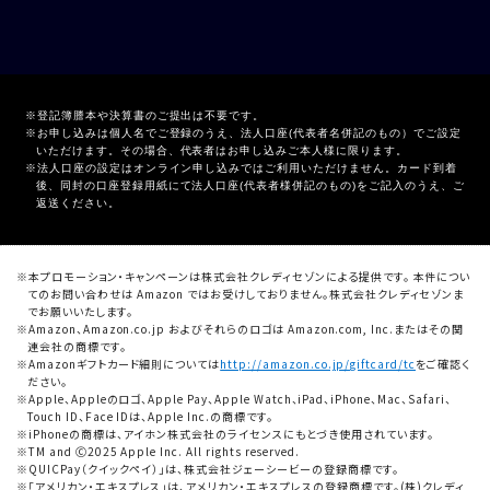
登記簿謄本や決算書のご提出は不要です。
お申し込みは個人名でご登録のうえ、法人口座(代表者名併記のもの）でご設定
いただけます。その場合、代表者はお申し込みご本人様に限ります。
法人口座の設定はオンライン申し込みではご利用いただけません。カード到着
後、同封の口座登録用紙にて法人口座(代表者様併記のもの)をご記入のうえ、ご
返送ください。
本プロモーション・キャンペーンは株式会社クレディセゾンによる提供です。 本件につい
てのお問い合わせは Amazon ではお受けしておりません。株式会社クレディセゾンま
でお願いいたします。
Amazon、Amazon.co.jp およびそれらのロゴは Amazon.com, Inc.またはその関
連会社の商標です。
Amazonギフトカード細則については
http://amazon.co.jp/giftcard/tc
をご確認く
ださい。
Apple、Appleのロゴ、Apple Pay、Apple Watch、iPad、iPhone、Mac、Safari、
Touch ID、Face IDは、Apple Inc.の商標です。
iPhoneの商標は、アイホン株式会社のライセンスにもとづき使用されています。
TM and Ⓒ2025 Apple Inc. All rights reserved.
QUICPay（クイックペイ）」は、株式会社ジェーシービーの登録商標です。
「アメリカン・エキスプレス」は、アメリカン・エキスプレスの登録商標です。(株)クレディ