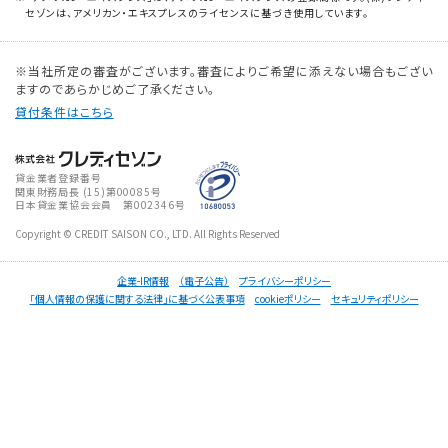
セゾンは、アメリカン・エキスプレスのライセンスに基づき使用しています。
※当社所定の審査がございます。審査によりご希望に添えない場合もござい
ますのであらかじめご了承ください。
貸付条件はこちら
貸金業者登録番号
関東財務局長 (
15
)第00085号
日本貸金業協会会員 第002346号
Copyright © CREDIT SAISON CO., LTD. All Rights Reserved
企業-IR情報
（電子公告）
プライバシーポリシー
「個人情報の保護に関する法律」に基づく公表事項
cookieポリシー
セキュリティポリシー