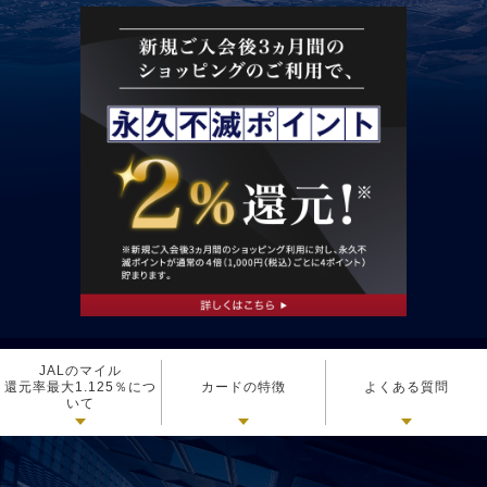
JALのマイル
還元率最大1.125％につ
カードの特徴
よくある質問
いて