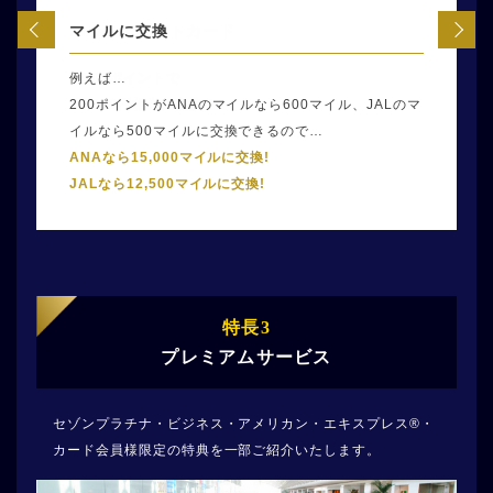
お支払いに利用
Amazonギフトカード
マイルに交換
例えば…
5,000ポイントで
例えば…
200ポイント=900円として交換できるので…
25,000円相当に交換！
200ポイントがANAのマイルなら600マイル、JALのマ
22,500円分のお支払に利用!
イルなら500マイルに交換できるので…
ANAなら15,000マイルに交換!
JALなら12,500マイルに交換!
特長3
プレミアムサービス
セゾンプラチナ・ビジネス・アメリカン・エキスプレス®・
カード会員様限定の特典を一部ご紹介いたします。