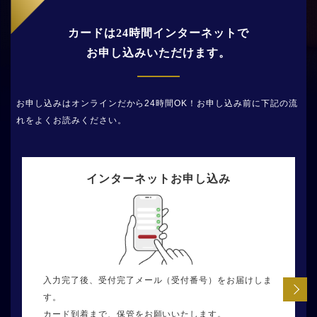
カードは24時間インターネットで
お申し込みいただけます。
お申し込みはオンラインだから24時間OK！お申し込み前に下記の流
れをよくお読みください。
インターネット
お申し込み確認の
郵送で
審査結果メール
カードお受け取り
お申し込み
お電話
入力完了後、受付完了メール（受付番号）をお届けしま
申込内容確認のため、ご自宅、携帯電話、お勤め先へ電
審査結果をお申し込みフォームに入力いただいたメール
審査結果メールが到着した日の翌日から数えて、最短３
す。
話やSMS送信をさせていただく場合がございます。
アドレスに送信いたします。
営業日後にカードを発送いたします。
カード到着まで、保管をお願いいたします。
なお、お申し込み確認のお電話を省略する場合がござい