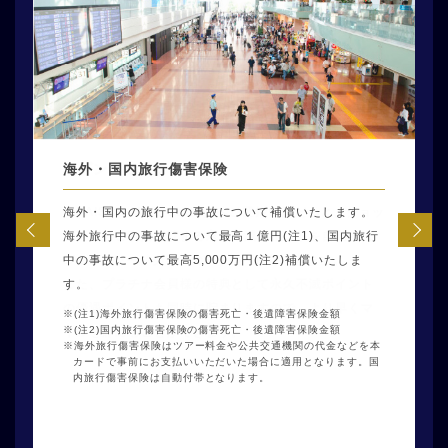
コンシェルジュ
セゾンマイルクラブ
海外・国内旅行傷害保険
プライオリティ・パス
Tablet® Hotels
セゾンプレミアムゴルフサービス
会員の皆さまのご相談･お問い合わせにお応えするため
「SAISON MILE CLUB」へご登録いただくと、ショッ
海外・国内の旅行中の事故について補償いたします。
世界に広がる空港ラウンジ・サービスをご利用いただ
ミシュランお墨付き、世界のホテルガイドTablet®
憧れの名門コースでのプレーをはじめ、コースレッス
に、会員様専用のコールセンターをご用意いたしまし
ピングのご利用で貯まる永久不滅ポイントを自動的に
海外旅行中の事故について最高１億円(注1)、国内旅行
ける「デジタル会員証(プライオリティ・パス アプ
Hotelsは、「生涯忘れることのない体験」を約束して
ン会やプロを招いたイベントなど、多くの会員様が参
た。 24時間365日、専任のスタッフが誠心誠意お応え
JALマイレージクラブのマイルへ移行できます。
中の事故について最高5,000万円(注2)補償いたしま
リ)」に年会費無料でお申し込みいただけます。世界中
くれるホテルを厳選してご紹介いたします。
加できるセゾンプレミアムゴルフサービスをご優待料
いたします。
また、プラチナ会員様の特典として永久不滅ポイント
す。
の空港ラウンジに加え、国内外の空港の提携する飲食
Tablet Plus加盟ホテルにてVIPアップグレードや優待
金11,000円(税込)でご利用いただけます。少人数から
の優遇ポイントも同時に貯まりますので、より早くマ
店やスパなども、ご利用いただけます。
特典をお楽しみいただける「Tablet Plus（タブレッ
160名を超える規模までの幅広いイベント（コンペ）に
(注1)海外旅行傷害保険の傷害死亡・後遺障害保険金額
(注2)国内旅行傷害保険の傷害死亡・後遺障害保険金額
イルを貯めることができます。
ト・プラス）」が無料でご利用いただけます。
参加できるなど、ゴルフを通じて仲間の輪を広げ、よ
通常年会費 469米ドル（プレステージプラン）
海外旅行傷害保険はツアー料金や公共交通機関の代金などを本
満席・貸切などご利用いただけない場合がございます。また、
り豊かなゴルフライフを楽しんでいただけます。
カードで事前にお支払いいただいた場合に適用となります。国
通常年会費16,000円(税込)
ラウンジにより利用時間に制限がある場合もございます。
内旅行傷害保険は自動付帯となります。
サービス内容は各ラウンジにより異なります。
通常年会費26,400円(税込)
同伴者様はお一人につきご利用料金35米ドルでご利用いただけ
ます。(一部、最大同伴者様の人数が設けられているラウンジが
ございます)