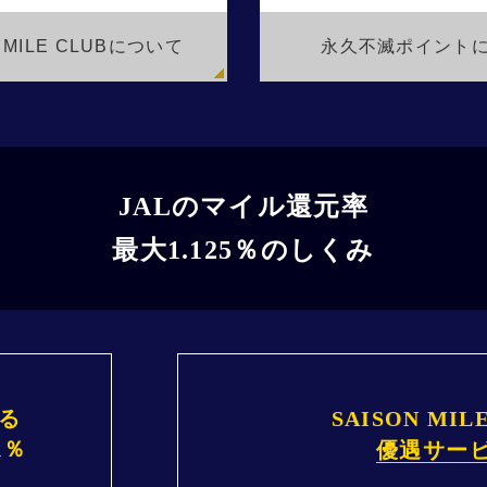
 MILE CLUB
について
永久不滅ポイント
JALのマイル還元率
最大1.125％のしくみ
る
SAISON MIL
1％
優遇サー