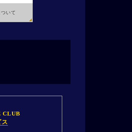
について
E CLUB
ビス