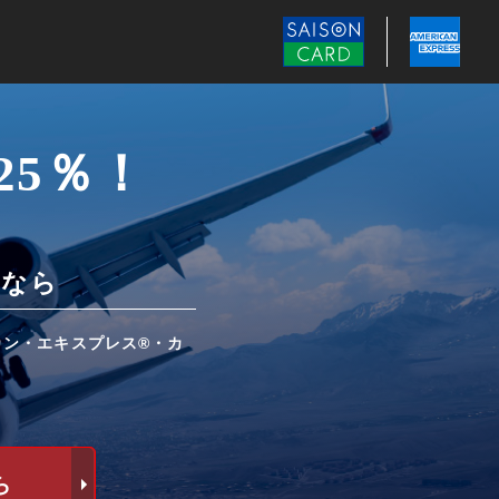
125％！
るなら
カン・エキスプレス®・カ
ら