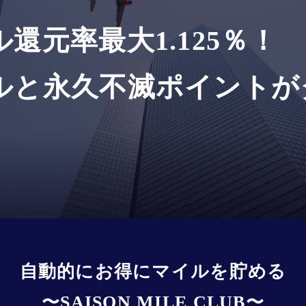
ル
還元率最大1.125％！
イルと永久不滅ポイントが
自動的にお得にマイルを貯める
〜SAISON MILE CLUB〜