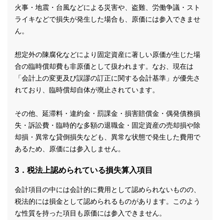
火事・地震・台風などによる災害や、盗難、労働争議・スト
ライキなどで損失が発生した場合も、原価には参入できませ
ん。
想定外の陳腐化などにより固定資産に著しい原価が生じた場
合の臨時償却費も非原価として扱われます。なお、現在は
「会計上の変更及び誤謬の訂正に関する会計基準」が優先さ
れており、臨時償却自体が廃止されています。
その他、延滞料・違約金・罰課金・損害賠償金・偶発債務損
失・訴訟費・臨時的な多額の退職金・固定資産の売却損や除
却損・異常な貸倒損失なども、異常な状態で発生した費用で
あるため、原価には参入しません。
3．税法上認められている損失算入項目
会計項目の中には会計的に費用として認められないものの、
税法的には損金として認められるものがあります。このよう
な性質を持った項目も原価には参入できません。