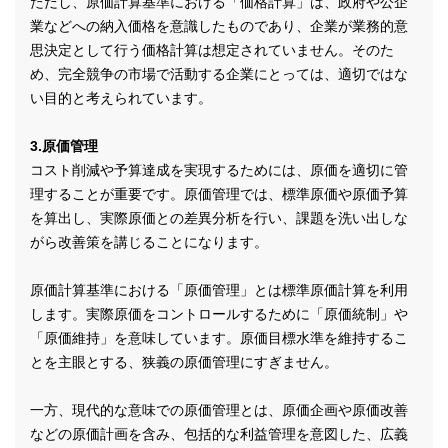
ただし、原価計算基準における「価格計算」は、政府や公企
業などへの納入価格を意識したものであり、企業が業務的意
思決定として行う価格計算は想定されていません。そのた
め、完全競争の市場で活動する企業にとっては、適切ではな
い目的と考えられています。
3.原価管理
コスト削減や予算達成を実現するためには、原価を適切に管
理することが重要です。原価管理では、標準原価や原価予算
を算出し、実際原価との差異分析を行い、課題を洗い出しな
がら改善策を講じることになります。
原価計算基準における「原価管理」とは標準原価計算を利用
します。実際原価をコントロールするために「原価統制」や
「原価維持」を意味しています。原価目標水準を維持するこ
とを主眼とする、狭義の原価管理にすぎません。
一方、現代的な意味での原価管理とは、原価企画や原価改善
などの原価計画を含み、包括的な利益管理を意図した、広義