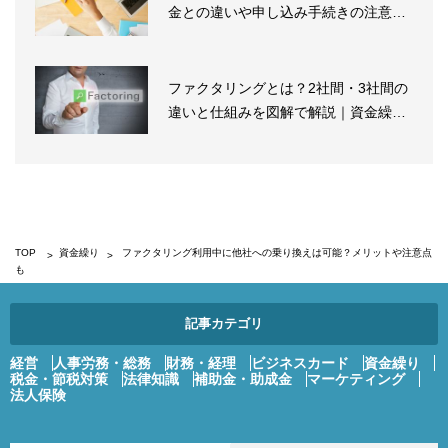
金との違いや申し込み手続きの注意
点、...
ファクタリングとは？2社間・3社間の
違いと仕組みを図解で解説｜資金繰
り...
TOP
資金繰り
ファクタリング利用中に他社への乗り換えは可能？メリットや注意点
も
記事カテゴリ
経営
人事労務・総務
財務・経理
ビジネスカード
資金繰り
税金・節税対策
法律知識
補助金・助成金
マーケティング
法人保険