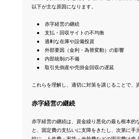
以下が主な原因になります。
● 赤字経営の継続
● 支払・回収サイトの不均衡
● 過剰な在庫や設備投資
● 外部要因（金利・為替変動）の影響
● 内部統制の不備
● 取引先倒産や売掛金回収の遅延
これらを理解し、適切に対策を講じることで、
赤字経営の継続
赤字経営の継続は、資金繰り悪化の最も根本的
と、固定費の支払いに支障をきたし、次第に手
特に、人件費・家賃・光熱費などの固定費は売