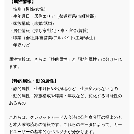
【属性情報】
・性別（男性/女性）
・生年月日・居住エリア（都道府県/市町村郡）
・家族構成（未婚/既婚）
・居住情報（持ち家/社宅・寮・官舎/賃貸）
・職業（会社員/自営業/アルバイト/主婦/学生）
・年収など
属性情報は、さらに「静的属性」と「動的属性」に分けられ
ます。
【静的属性・動的属性】
・静的属性：生年月日や出身地など、生涯変わらないもの
・動的属性：家族構成や職業・年収など、変化する可能性の
あるもの
これらは、クレジットカード入会時に公的身分証の提出のも
と本人確認済みの情報です。これらのデータによって、カー
ドユーザーの基本的なペルソナが分かります。