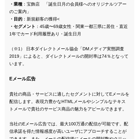
・業種
：宝飾店 「誕生日月の会員様へのオリジナルツアー
のご案内」
・目的
：新規顧客の獲得<
・セグメント
：45歳〜69歳女性・関東一都三県に居住・直近
1年でカード利用履歴あり・誕生日月
（※1） 日本ダイレクトメール協会「DMメディア実態調査
2019」によると、ダイレクトメールの開封率は74％となって
います。
Eメール広告
貴社の商品・サービスに適したセグメントに対してEメールを
配信します。表現力豊かなHTMLメールやシンプルなテキス
トメールで貴社のサービス商品の魅力をアピールできます。
当社のEメール広告では、最大100万通の配信が可能です。配
信承諾を得た情報感度が高いユーザにアプローチすることが
できます。また、メールの配信後にメールの開封数やクリッ