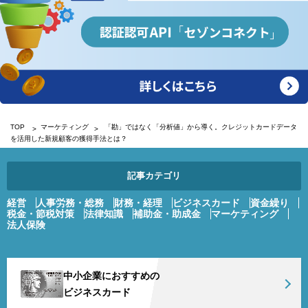
TOP
マーケティング
「勘」ではなく「分析値」から導く。クレジットカードデータ
を活用した新規顧客の獲得手法とは？
記事カテゴリ
経営
人事労務・総務
財務・経理
ビジネスカード
資金繰り
税金・節税対策
法律知識
補助金・助成金
マーケティング
法人保険
中小企業におすすめの
ビジネスカード