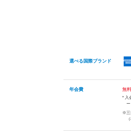
選べる
国際ブランド
年会費
無料
* 
ー
※三
（