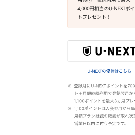
特典② 継続利用で最大
4,000円相当のU-NEXTポ
トプレゼント！
U-NEXTの優待はこちら
登録月に
U
-
NEXT
ポイントを
70
ト＋月額継続利用で登録翌月か
1
,
100
ポイントを最大
3
ヵ月プレ
1
,
100
ポイントは入会翌月から毎
月額プラン継続の確認が取れ次
営業日以内に付与予定です。