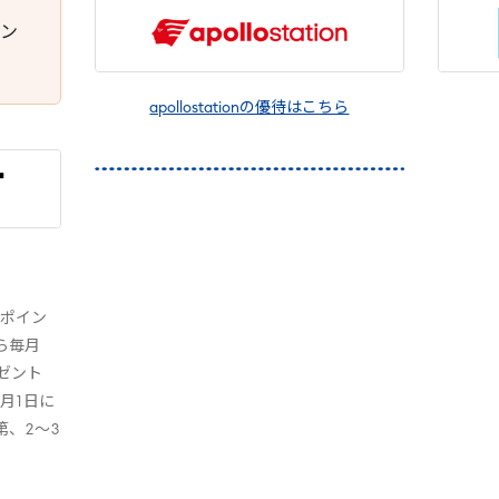
イン
apollostationの優待はこちら
0
ポイン
ら毎月
ゼント
月
1
日に
第、
2
～
3