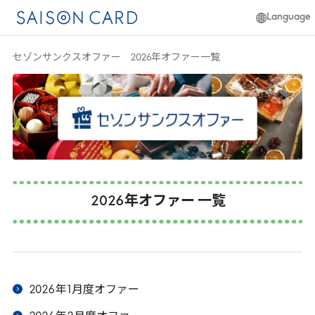
Language
日本語
セゾンサンクスオファー 2026年オファー一覧
簡体中文
English
2026
年オファー 一覧
2026
年
1
月度オファー