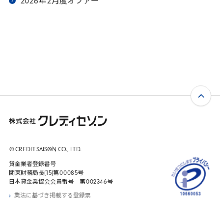
2026
年
2
月度オファー
© CREDIT
SAISON
CO., LTD.
貸金業者登録番号
関東財務局長(
15
)第
00085
号
日本貸金業協会会員番号 第
002346
号
業法に基づき掲載する登録票