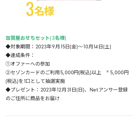
加賀屋おせちセット(
3
名様)
◆対象期間：
2023
年
9
月
15
日(金)～
10
月
14
日(土)
◆達成条件：
①オファーへの参加
※
②セゾンカードのご利用
5
,
000
円(税込)以上
5
,
000
円
(税込)を
1
口として抽選実施
◆プレゼント：
2023
年
12
月
31
日(日)、
Net
アンサー登録
のご住所に商品をお届け