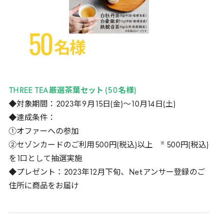
THREE
TEA
厳選茶葉セット
(
50
名様)
◆対象期間：
2023
年
9
月
15
日(金)～
10
月
14
日(土)
◆達成条件：
①オファーへの参加
※
②セゾンカードのご利用
500
円(税込)以上
500
円(税込)
を
1
口として抽選実施
◆プレゼント：
2023
年
12
月下旬、
Net
アンサー登録のご
住所に商品をお届け