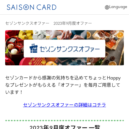
Language
日本語
セゾンサンクスオファー 2023年9月度オファー
簡体中文
English
セゾンカードから感謝の気持ちを込めてちょっと
Happy
なプレゼントがもらえる「オファー」を毎月ご用意して
います！
セゾンサンクスオファーの詳細はコチラ
2023
年
9
月度オファー 一覧