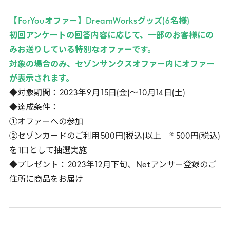
【
ForYou
オファー】
DreamWorks
グッズ(
6
名様)
初回アンケートの回答内容に応じて、一部のお客様にの
みお送りしている特別なオファーです。
対象の場合のみ、セゾンサンクスオファー内にオファー
が表示されます。
◆対象期間：
2023
年
9
月
15
日(金)～
10
月
14
日(土)
◆達成条件：
①オファーへの参加
※
②セゾンカードのご利用
500
円(税込)以上
500
円(税込)
を
1
口として抽選実施
◆プレゼント：
2023
年
12
月下旬、
Net
アンサー登録のご
住所に商品をお届け