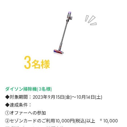
ダイソン掃除機(
3
名様)
◆対象期間：
2023
年
9
月
15
日(金)～
10
月
14
日(土)
◆達成条件：
①オファーへの参加
※
②セゾンカードのご利用
10
,
000
円(税込)以上
10
,
000