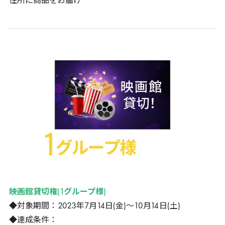
住所に商品をお届け
映画館貸切権(
1
グループ様)
◆対象期間：
2023
年
7
月
14
日(金)～
10
月
14
日(土)
◆達成条件：