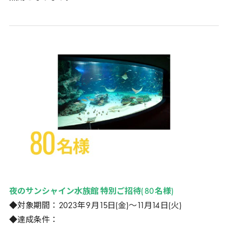
夜のサンシャイン水族館 特別ご招待(
80
名様)
◆対象期間：
2023
年
9
月
15
日(金)～
11
月
14
日(火)
◆達成条件：