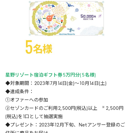
星野リゾート宿泊ギフト券
5
万円分(
5
名様)
◆対象期間：
2023
年
7
月
14
日(金)～
10
月
14
日(土)
◆達成条件：
①オファーへの参加
※
②セゾンカードのご利用
2
,
500
円(税込)以上
2
,
500
円
(税込)を
1
口として抽選実施
◆プレゼント：
2023
年
12
月下旬、
Net
アンサー登録のご