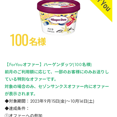
【
ForYou
オファー】ハーゲンダッツ(
100
名様)
前月のご利用額に応じて、一部のお客様にのみお送りし
ている特別なオファーです。
対象の場合のみ、セゾンサンクスオファー内にオファー
が表示されます。
◆対象期間：
2023
年
9
月
15
日(金)～
10
月
14
日(土)
◆達成条件：
①オファーへの参加