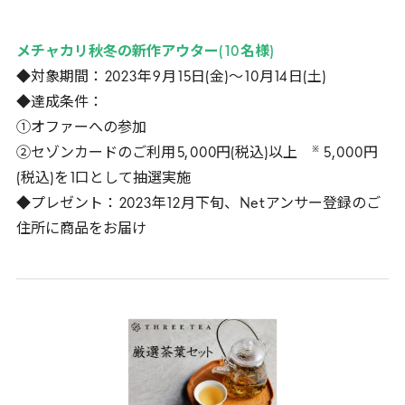
メチャカリ秋冬の新作アウター(
10
名様)
◆対象期間：
2023
年
9
月
15
日(金)～
10
月
14
日(土)
◆達成条件：
①オファーへの参加
※
②セゾンカードのご利用
5
,
000
円(税込)以上
5
,
000
円
(税込)を
1
口として抽選実施
◆プレゼント：
2023
年
12
月下旬、
Net
アンサー登録のご
住所に商品をお届け