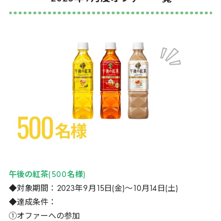
午後の紅茶(
500
名様)
◆対象期間：
2023
年
9
月
15
日(金)～
10
月
14
日(土)
◆達成条件：
①オファーへの参加