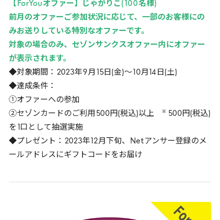
【
ForYou
オファー】じゃがりこ(
100
名様)
前月のオファーご参加状況に応じて、一部のお客様にの
みお送りしている特別なオファーです。
対象の場合のみ、セゾンサンクスオファー内にオファー
が表示されます。
◆対象期間：
2023
年
9
月
15
日(金)～
10
月
14
日(土)
◆達成条件：
①オファーへの参加
※
②セゾンカードのご利用
500
円(税込)以上
500
円(税込)
を
1
口として抽選実施
◆プレゼント：
2023
年
12
月下旬、
Net
アンサー登録のメ
ールアドレスにギフトコードをお届け