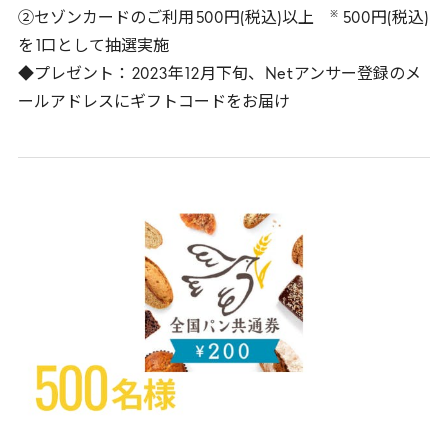
※
②セゾンカードのご利用
500
円(税込)以上
500
円(税込)
を
1
口として抽選実施
◆プレゼント：
2023
年
12
月下旬、
Net
アンサー登録のメ
ールアドレスにギフトコードをお届け