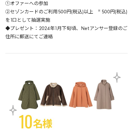
①オファーへの参加
※
②セゾンカードのご利用
500
円(税込)以上
500
円(税込)
を
1
口として抽選実施
◆プレゼント：
2024
年
1
月下旬頃、
Net
アンサー登録のご
住所に郵送にてご連絡