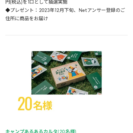
円(税込)を
1
口として抽選実施
◆プレゼント：
2023
年
12
月下旬、
Net
アンサー登録のご
住所に商品をお届け
キャンプあるあるカルタ(
20
名様)