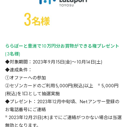
ららぽーと豊洲で
10
万円分お買物ができる権プレゼント
(
3
名様)
◆対象期間：
2023
年
9
月
15
日(金)～
10
月
14
日(土)
◆達成条件：
①オファーへの参加
※
②セゾンカードのご利用
5
,
000
円(税込)以上
5
,
000
円
(税込)を
1
口として抽選実施
◆プレゼント：
2023
年
12
月中旬頃、
Net
アンサー登録の
お電話番号にご連絡
※
2023
年
12
月
21
日(木)までにご連絡がつかない場合は当選
無効となります。