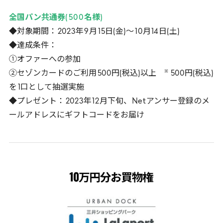
全国パン共通券(
500
名様)
◆対象期間：
2023
年
9
月
15
日(金)～
10
月
14
日(土)
◆達成条件：
①オファーへの参加
※
②セゾンカードのご利用
500
円(税込)以上
500
円(税込)
を
1
口として抽選実施
◆プレゼント：
2023
年
12
月下旬、
Net
アンサー登録のメ
ールアドレスにギフトコードをお届け