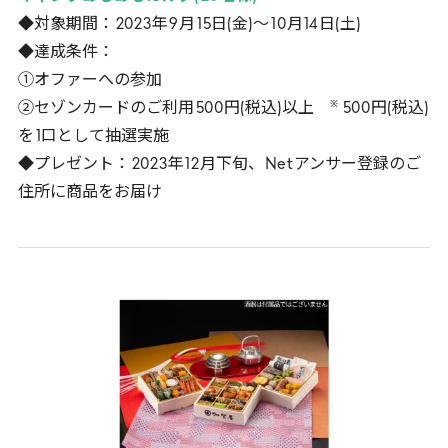
◆対象期間：
2023
年
9
月
15
日(金)～
10
月
14
日(土)
◆達成条件：
①オファーへの参加
※
②セゾンカードのご利用
500
円(税込)以上
500
円(税込)
を
1
口として抽選実施
◆プレゼント：
2023
年
12
月下旬、
Net
アンサー登録のご
住所に商品をお届け