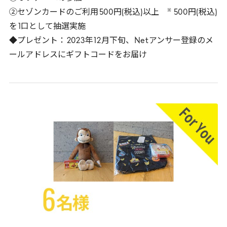
※
②セゾンカードのご利用
500
円(税込)以上
500
円(税込)
を
1
口として抽選実施
◆プレゼント：
2023
年
12
月下旬、
Net
アンサー登録のメ
ールアドレスにギフトコードをお届け