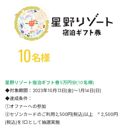
星野リゾート宿泊ギフト券
5
万円分(
10
名様)
◆対象期間：
2023
年
10
月
13
日(金)～
1
月
14
日(日)
◆達成条件：
①オファーへの参加
※
②セゾンカードのご利用
2
,
500
円(税込)以上
2
,
500
円
(税込)を
1
口として抽選実施