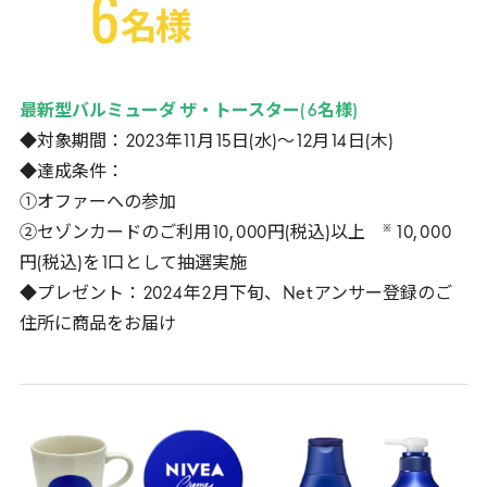
最新型バルミューダ ザ・トースター(
6
名様)
◆対象期間：
2023
年
11
月
15
日(水)～
12
月
14
日(木)
◆達成条件：
①オファーへの参加
※
②セゾンカードのご利用
10
,
000
円(税込)以上
10
,
000
円(税込)を
1
口として抽選実施
◆プレゼント：
2024
年
2
月下旬、
Net
アンサー登録のご
住所に商品をお届け