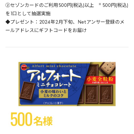
※
②セゾンカードのご利用
500
円(税込)以上
500
円(税込)
を
1
口として抽選実施
◆プレゼント：
2024
年
2
月下旬、
Net
アンサー登録のメ
ールアドレスにギフトコードをお届け