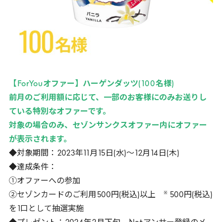
【
ForYou
オファー】ハーゲンダッツ(
100
名様)
前月のご利用額に応じて、一部のお客様にのみお送りし
ている特別なオファーです。
対象の場合のみ、セゾンサンクスオファー内にオファー
が表示されます。
◆対象期間：
2023
年
11
月
15
日(水)～
12
月
14
日(木)
◆達成条件：
①オファーへの参加
※
②セゾンカードのご利用
500
円(税込)以上
500
円(税込)
を
1
口として抽選実施