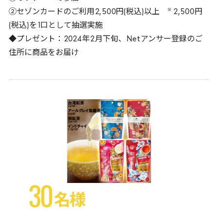
※
②セゾンカードのご利用
2
,
500
円(税込)以上
2
,
500
円
(税込)を
1
口として抽選実施
◆プレゼント：
2024
年
2
月下旬、
Net
アンサー登録のご
住所に商品をお届け