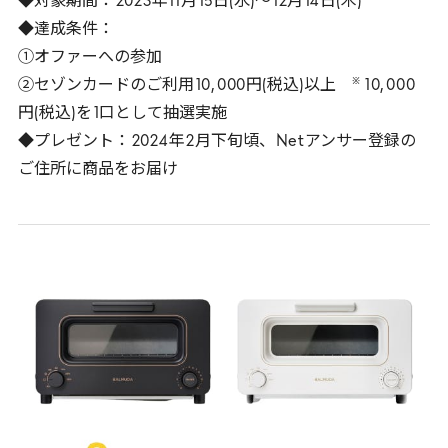
◆対象期間：
2023
年
11
月
15
日(水)～
12
月
14
日(木)
◆達成条件：
①オファーへの参加
※
②セゾンカードのご利用
10
,
000
円(税込)以上
10
,
000
円(税込)を
1
口として抽選実施
◆プレゼント：
2024
年
2
月下旬頃、
Net
アンサー登録の
ご住所に商品をお届け