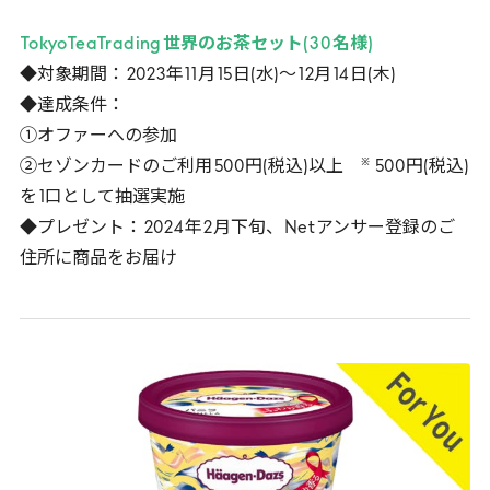
TokyoTeaTrading
世界のお茶セット(
30
名様)
◆対象期間：
2023
年
11
月
15
日(水)～
12
月
14
日(木)
◆達成条件：
①オファーへの参加
※
②セゾンカードのご利用
500
円(税込)以上
500
円(税込)
を
1
口として抽選実施
◆プレゼント：
2024
年
2
月下旬、
Net
アンサー登録のご
住所に商品をお届け