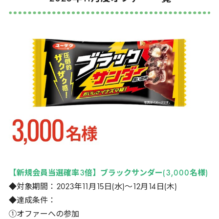
【新規会員当選確率
3
倍】ブラックサンダー(
3
,
000
名様)
◆対象期間：
2023
年
11
月
15
日(水)～
12
月
14
日(木)
◆達成条件：
①オファーへの参加