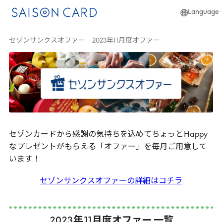
Language
日本語
セゾンサンクスオファー 2023年11月度オファー
簡体中文
English
セゾンカードから感謝の気持ちを込めてちょっと
Happy
なプレゼントがもらえる「オファー」を毎月ご用意して
います！
セゾンサンクスオファーの詳細はコチラ
2023
年
11
月度オファー 一覧