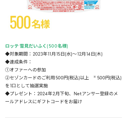
ロッテ 雪見だいふく(
500
名様)
◆対象期間：
2023
年
11
月
15
日(水)～
12
月
14
日(木)
◆達成条件：
①オファーへの参加
※
②セゾンカードのご利用
500
円(税込)以上
500
円(税込)
を
1
口として抽選実施
◆プレゼント：
2024
年
2
月下旬、
Net
アンサー登録のメ
ールアドレスにギフトコードをお届け