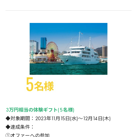
3
万円相当の体験ギフト(
5
名様)
◆対象期間：
2023
年
11
月
15
日(水)～
12
月
14
日(木)
◆達成条件：
①オファーへの参加