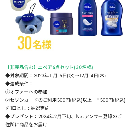
【非売品含む】ニベア
6
点セット(
30
名様)
◆対象期間：
2023
年
11
月
15
日(水)～
12
月
14
日(木)
◆達成条件：
①オファーへの参加
※
②セゾンカードのご利用
500
円(税込)以上
500
円(税込)
を
1
口として抽選実施
◆プレゼント：
2024
年
2
月下旬、
Net
アンサー登録のご
住所に商品をお届け