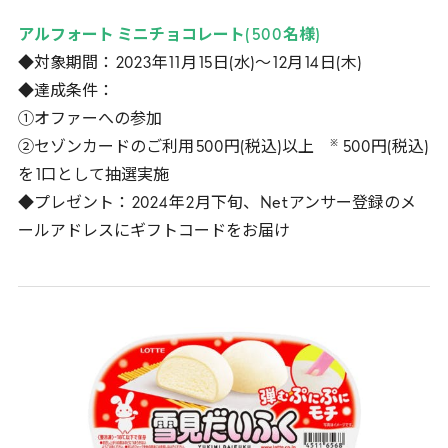
アルフォート ミニチョコレート(
500
名様)
◆対象期間：
2023
年
11
月
15
日(水)～
12
月
14
日(木)
◆達成条件：
①オファーへの参加
※
②セゾンカードのご利用
500
円(税込)以上
500
円(税込)
を
1
口として抽選実施
◆プレゼント：
2024
年
2
月下旬、
Net
アンサー登録のメ
ールアドレスにギフトコードをお届け