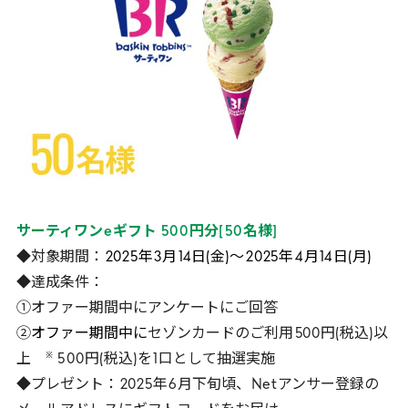
サーティワン
e
ギフト
500
円分
[
50
名様
]
◆対象期間：
2025
年
3
月
14
日(金)～
2025
年
4
月
14
日(月)
◆達成条件：
①オファー期間中にアンケートにご回答
②
オファー期間中に
セゾンカードのご利用
500
円(税込)以
※
上
5
00
円(税込)を
1
口として抽選実施
◆プレゼント：
2025
年
6
月下旬頃、
Net
アンサー登録の