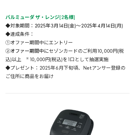
バルミューダ ザ・レンジ
[
2
名様
]
◆対象期間：
2025
年
3
月
14
日(金)～
2025
年
4
月
14
日(月)
◆達成条件：
①オファー期間中にエントリー
②
オファー期間中に
セゾンカードのご利用
10
,
000
円(税
※
込)以上
10
,
000
円(税込)を
1
口として抽選実施
◆プレゼント：
2025
年
6
月下旬頃、
Net
アンサー登録の
ご住所に商品をお届け