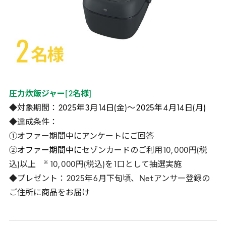
圧力炊飯ジャー
[
2
名様
]
◆対象期間：
2025
年
3
月
14
日(金)～
2025
年
4
月
14
日(月)
◆達成条件：
①オファー期間中にアンケートにご回答
②
オファー期間中に
セゾンカードのご利用
10
,
000
円(税
※
込)以上
10
,
000
円(税込)を
1
口として抽選実施
◆プレゼント：
2025
年
6
月下旬頃、
Net
アンサー登録の
ご住所に商品をお届け