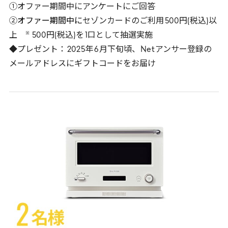
①オファー期間中にアンケートにご回答
②
オファー期間中に
セゾンカードのご利用
500
円(税込)以
※
上
500
円(税込)を
1
口として抽選実施
◆プレゼント：
2025
年
6
月下旬頃、
Net
アンサー登録の
メールアドレスにギフトコードをお届け