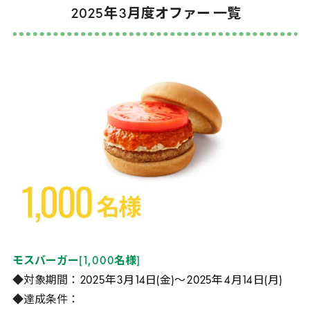
2025
年
3
月度オファー 一覧
モスバーガー
[
1
,
000
名様
]
◆対象期間：
2025
年
3
月
14
日(金)～
2025
年
4
月
14
日(月)
◆達成条件：