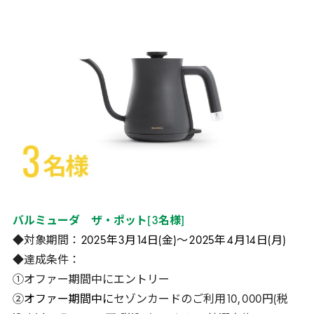
バルミューダ ザ・ポット
[
3
名様]
◆対象期間：
2025
年
3
月
14
日(金)～
2025
年
4
月
14
日(月)
◆達成条件：
①オファー期間中にエントリー
②
オファー期間中に
セゾンカードのご利用
10
,
000
円(税