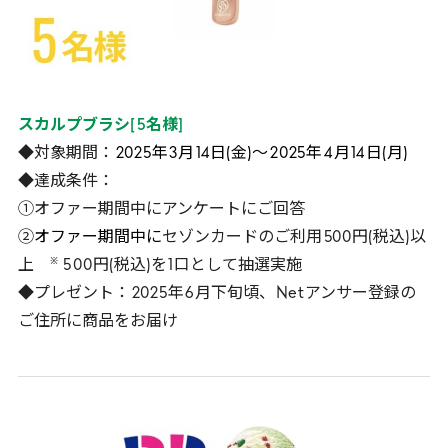
スカルプブラシ
[
5
名様
]
◆対象期間：
2025
年
3
月
14
日(金)～
2025
年
4
月
14
日(月)
◆達成条件：
①オファー期間中にアンケートにご回答
②
オファー期間中に
セゾンカードのご利用
500
円(税込)以
※
上
5
00
円(税込)を
1
口として抽選実施
◆プレゼント：
2025
年
6
月下旬頃、
Net
アンサー登録の
ご住所に商品をお届け