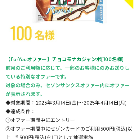
【
ForYou
オファー】チョコモナカジャンボ
[
100
名様
]
前月のご利用額に応じて、一部のお客様にのみお送りし
ている特別なオファーです。
対象の場合のみ、セゾンサンクスオファー内にオファー
が表示されます。
◆対象期間：
2025
年
3
月
14
日(金)～
2025
年
4
月
14
日(月)
◆達成条件：
①オファー期間中にエントリー
②オファー期間中にセゾンカードのご利用
500
円(税込)以
※
上
500
円(税込)を
1
口として抽選実施