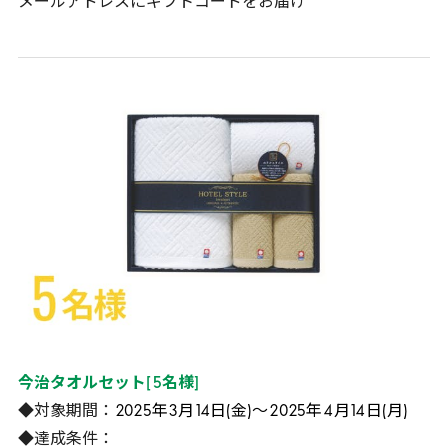
メールアドレスにギフトコードをお届け
今治タオルセット
[
5
名様
]
◆対象期間：
2025
年
3
月
14
日(金)～
2025
年
4
月
14
日(月)
◆達成条件：