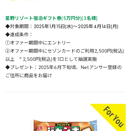
星野リゾート宿泊ギフト券(
5
万円分)
[
3
名様
]
◆対象期間：
2025
年
1
月
15
日(水)～
2025
年
4
月
14
日(月)
◆達成条件：
①オファー期間中にエントリー
②オファー期間中にセゾンカードのご利用
2
,
500
円(税込)
※
以上
2
,
500
円(税込)を
1
口として抽選実施
◆プレゼント：
2025
年
6
月下旬頃、
Net
アンサー登録の
ご住所に商品をお届け