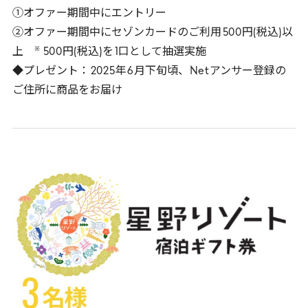
①オファー期間中にエントリー
②オファー期間中にセゾンカードのご利用
500
円(税込)以
※
上
500
円(税込)を
1
口として抽選実施
◆プレゼント：
2025
年
6
月下旬頃、
Net
アンサー登録の
ご住所に商品をお届け