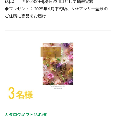
※
込)以上
10
,
000
円(税込)を
1
口として抽選実施
◆プレゼント：
2025
年
6
月下旬頃、
Net
アンサー登録の
ご住所に商品をお届け
カタログギフト
[
3
名様
]