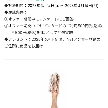
◆対象期間：
2025
年
3
月
14
日(金)～
2025
年
4
月
14
日(月)
◆達成条件：
①オファー期間中にアンケートにご回答
②
オファー期間中に
セゾンカードのご利用
500
円(税込)以
※
上
5
00
円(税込)を
1
口として抽選実施
◆プレゼント：
2025
年
6
月下旬頃、
Net
アンサー登録の
ご住所に商品をお届け