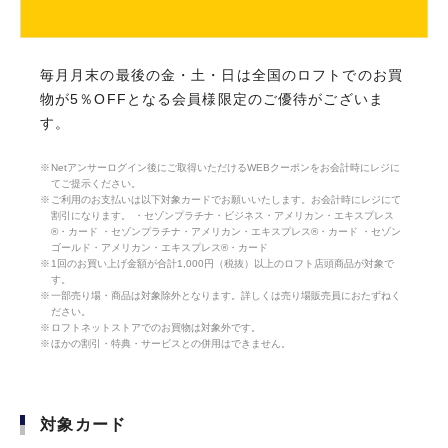
毎月月末の最後の金・土・日は全国のロフトでのお買
物が5％OFFとなる会員様限定のご優待がございま
す。
Netアンサーログイン後にご取得いただけるWEBクーポンをお会計時にレジに
てご提示ください。
ご利用のお支払いは以下対象カードでお願いいたします。お会計時にレジにて
割引になります。 ・セゾンプラチナ・ビジネス・アメリカン・エキスプレス
®・カード ・セゾンプラチナ・アメリカン・エキスプレス®・カード ・セゾン
ゴールド・アメリカン・エキスプレス®・カード
1回のお買い上げ金額が合計1,000円（税抜）以上のロフト店頭商品が対象で
す。
一部売り場・商品は対象除外となります。詳しくは売り場販売員におたずねく
ださい。
ロフトネットストアでのお買物は対象外です。
ほかの割引・特典・サービスとの併用はできません。
対象カード