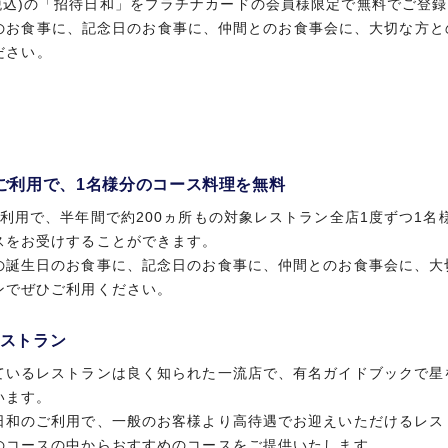
円(税込)の「招待日和」をプラチナカードの会員様限定で無料でご登
のお食事に、記念日のお食事に、仲間とのお食事会に、大切な方と
ださい。
ご利用で、1名様分のコース料理を無料
ご利用で、半年間で約200ヵ所もの対象レストラン全店1度ずつ1名
スをお受けすることができます。
の誕生日のお食事に、記念日のお食事に、仲間とのお食事会に、大
ンでぜひご利用ください。
ストラン
ているレストランは良く知られた一流店で、有名ガイドブックで星
います。
日和のご利用で、一般のお客様より高待遇でお迎えいただけるレス
のコースの中からおすすめのコースをご提供いたします。