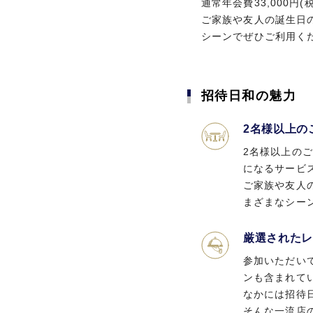
通常年会費33,000
ご家族や友人の誕生日
シーンでぜひご利用く
招待日和の魅力
2名様以上の
2名様以上の
になるサービ
ご家族や友人
まざまなシー
厳選されたレ
参加いただい
ンも含まれて
なかには招待
そんな一流店