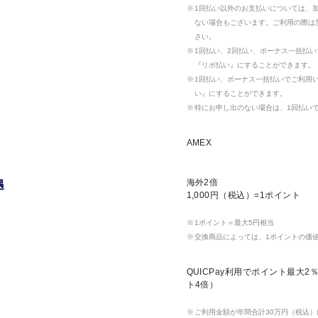
1回払い以外のお支払いについては、
ない場合もございます。ご利用の際は
さい。
1回払い、2回払い、ボーナス一括払
『リボ払い』にすることができます。
1回払い、ボーナス一括払いでご利用
い』にすることができます。
特にお申し出のない場合は、1回払い
AMEX
海外2倍
遇
1,000円（税込）=1ポイント
1ポイント＝最大5円相当
交換商品によっては、1ポイントの価
QUICPay利用でポイント最大
ト4倍）
ご利用金額が年間合計30万円（税込