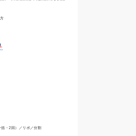
な方
一括・2回）／リボ／分割