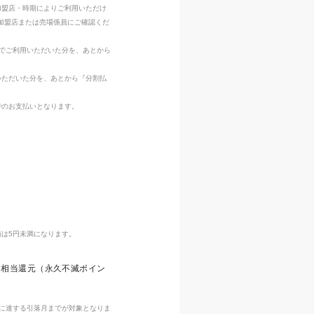
加盟店・時期によりご利用いただけ
加盟店または売場係員にご確認くだ
いでご利用いただいた分を、あとから
いただいた分を、あとから『分割払
でのお支払いとなります。
値は5円未満になります。
2％相当還元（永久不滅ポイン
）に達する引落月までが対象となりま