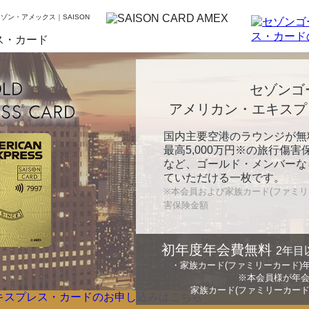
ゾン・アメックス｜SAISON
セゾンゴ
アメリカン・エキスプ
国内主要空港のラウンジが無
最高5,000万円※の旅行傷
など、ゴールド・メンバーな
ていただける一枚です。
※本会員および家族カード(ファミリ
害保険金額
初年度年会費無料
2年目
・家族カード(ファミリーカード)年会
※本会員様が年
家族カード(ファミリーカー