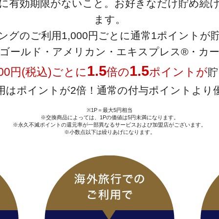
に有効期限がないこと。お好きなだけ貯め続
ます。
ングのご利用1,000円ごとに通常1ポイントが
ゴールド・アメリカン・エキスプレス®・カ
1.5
1.5
00円(税込)ごとに
倍の
ポイントが
貯
用はポイントが2倍！通常の付与ポイントより
1P＝最大5円相当
交換商品によっては、1Pの価値は5円未満になります。
永久不滅ポイントの還元率が一部異なるサービスおよび加盟店がございます。
小数点以下は繰りあげになります。