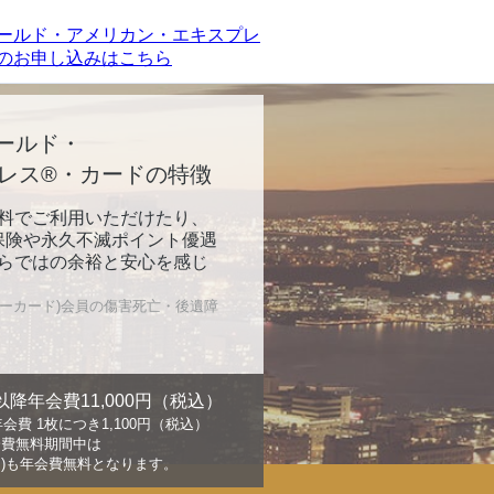
ールド・
レス®・カードの特徴
料でご利用いただけたり、
害保険や永久不滅ポイント優遇
らではの余裕と安心を感じ
ーカード)会員の傷害死亡・後遺障
以降年会費11,000円（税込）
費 1枚につき1,100円（税込）
会費無料期間中は
ド)も年会費無料となります。