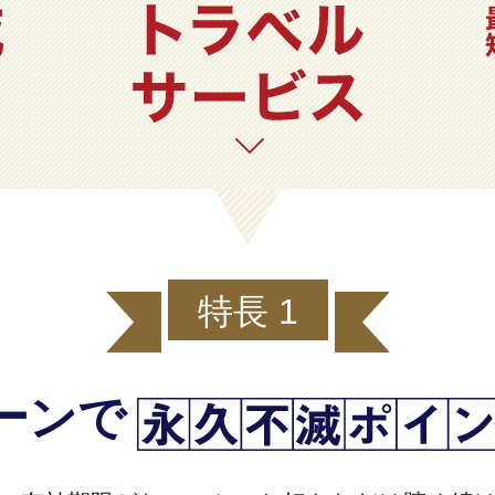
特長 1
ーンで