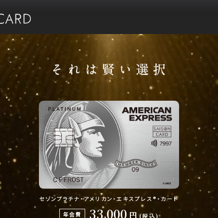
セゾンプラチナ・アメリカン・エキスプレス®︎・カード
33
000
,
円
年会費
(税込)