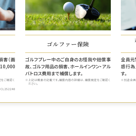
ゴルファー保険
損害（画
ゴルフプレー中のご自身のお怪我や賠償事
全員元
,000
故、ゴルフ用品の損害、ホールインワン・アル
惑行為
バトロス費用まで補償します。
す。
定をご確認く
上記は概要の記載です。補償内容の詳細は、補償規定をご確認く
別途会員
ださい。
CL252240