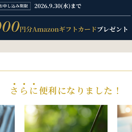
さ
ら
に
便利になりました！