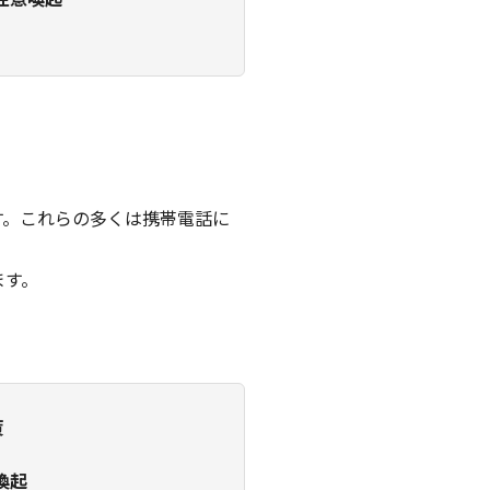
注意喚起
す。これらの多くは携帯電話に
。
ます。
策
喚起