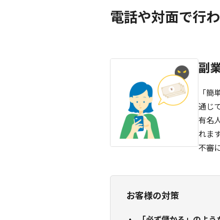
電話や対面で行わ
副
「簡
通じ
有名
れま
不審
お客様の対策