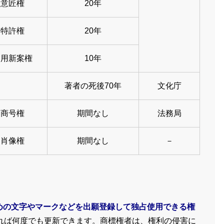
意匠権
20年
特許権
20年
実用新案権
10年
著者の死後70年
文化庁
商号権
期間なし
法務局
肖像権
期間なし
－
めの文字やマークなどを出願登録して独占使用できる権
すれば何度でも更新できます。商標権者は、権利の侵害に