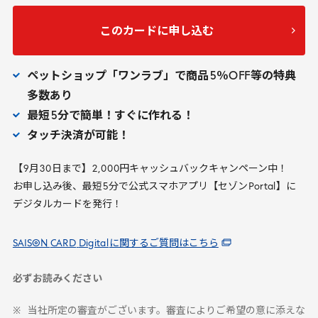
このカードに申し込む
ペットショップ「ワンラブ」で商品
5
％
OFF
等の特典
多数あり
最短
5
分で簡単！すぐに作れる！
タッチ決済が可能！
【
9
月
30
日まで】
2
,
000
円キャッシュバックキャンペーン中！
お申し込み後、最短
5
分で公式スマホアプリ【セゾン
Portal
】に
デジタルカードを発行！
SAISON
CARD
Digital
に関するご質問はこちら
必ずお読みください
当社所定の審査がございます。審査によりご希望の意に添えな