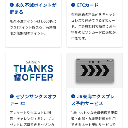
永久不滅ポイントが
ETC
カード
貯まる
有料道路の料金所をキャッシ
ュレスで通過できる
ETC
カー
永久不滅ポイントは
1
,
000
円に
ド。年会費無料で簡単にお手
つき
1
ポイント貯まる、有効期
持ちのセゾンカードに追加が
限が無期限のポイント。
可能です。
セゾンサンクスオフ
JR
東海エクスプレ
ァー
ス予約サービス
アンケートやクエストに回
1
年中おトクな会員価格で東海
答・チャレンジすると、プレ
道・山陽・九州新幹線を利用
ゼントに応募できるセゾンカ
できるネット予約サービスで