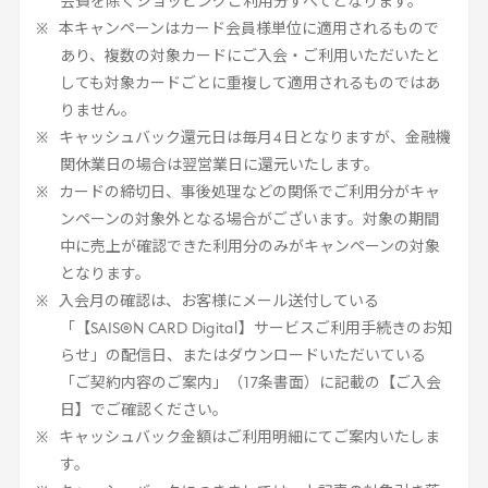
会費を除くショッピングご利用分すべてとなります。
本キャンペーンはカード会員様単位に適用されるもので
あり、複数の対象カードにご入会・ご利用いただいたと
しても対象カードごとに重複して適用されるものではあ
りません。
キャッシュバック還元日は毎月
4
日となりますが、金融機
関休業日の場合は翌営業日に還元いたします。
カードの締切日、事後処理などの関係でご利用分がキャ
ンペーンの対象外となる場合がございます。対象の期間
中に売上が確認できた利用分のみがキャンペーンの対象
となります。
入会月の確認は、お客様にメール送付している
「【SAISON
CARD
Digital
】サービスご利用手続きのお知
らせ」の配信日、またはダウンロードいただいている
「ご契約内容のご案内」（
17
条書面）に記載の【ご入会
日】でご確認ください。
キャッシュバック金額はご利用明細にてご案内いたしま
す。