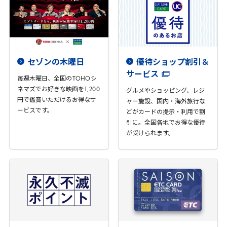
セゾンの木曜日
優待ショップ割引＆
サービス
毎週木曜日、全国の
TOHO
シ
ネマズでお好きな映画を
1
,
200
グルメやショッピング、レジ
円で鑑賞いただけるお得なサ
ャー施設、国内・海外旅行な
ービスです。
どがカードの提示・利用で割
引に。全国各地でお得な優待
が受けられます。