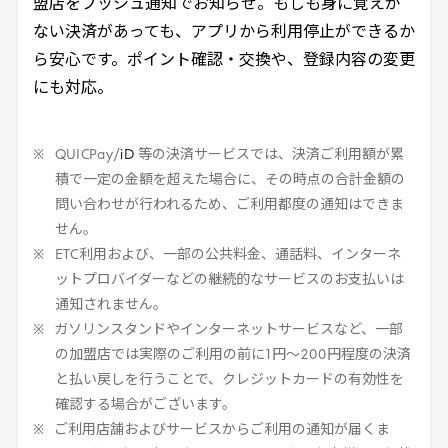
盟店をプッシュ通知でお知らせ。もしも身に覚えが
ない決済があっても、アプリから利用停止ができるか
ら安心です。ポイント確認・交換や、登録内容の変更
にも対応。
QUICPay
/
iD
等の決済サービスでは、決済ご利用額が累
積で一定の金額を超えた場合に、その時点の合計金額の
問い合わせが行われるため、ご利用都度の通知はできま
せん。
ETC
利用および、一部の公共料金、通話料、インターネ
ットプロバイダーなどの継続的なサービスのお支払いは
通知されません。
ガソリンスタンドやインターネットサービスなど、一部
の加盟店では実際のご利用の前に
1
円～
200
円程度の決済
と払い戻しを行うことで、クレジットカードの有効性を
確認する場合がございます。
ご利用店舗およびサービスからご利用の通知が届くま