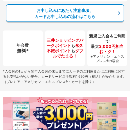
お申し込みにあたり注意事項、
カードお申し込みの流れはこちら
新規ご入会＆ご利用
三井ショッピング
パ
で
年会費
ークポイント
も
永久
最大
3,000円相当
無料*
不滅ポイント
も
ダブ
おトク！
ルでたまる！
※アメリカン・エキス
プレス®の場合
*入会月の1日から翌年入会月の末日までにカードのご利用またはご利用に関す
るお支払いがない場合、カードサービス手数料1,650円（税込）がかかります。
（プレミア・アメリカン・エキスプレス®・カードを除く）