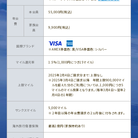
本会員
55,000円(税込)
年会
費
家族会
9,900円(税込)
員
国際ブランド
AMEX券面色：黒/VISA券面色：シルバー
マイル還元率
1.5%（1,000円につき15マイル）
2025年2月4日ご請求分まで：上限なし
2025年3月4日ご請求以降 年間上限900,000マイ
上限マイル
ルを超えた分のご利用については、1,000円につき5
マイルのマイル換算となります。（毎年3月4日～翌年2
月4日の1年間）
5,000マイル
サンクスマイル
２年目以降の年会費請求の２ヵ月後に付与されます。
海外旅行傷害保険
最高1億円（家族特約あり）