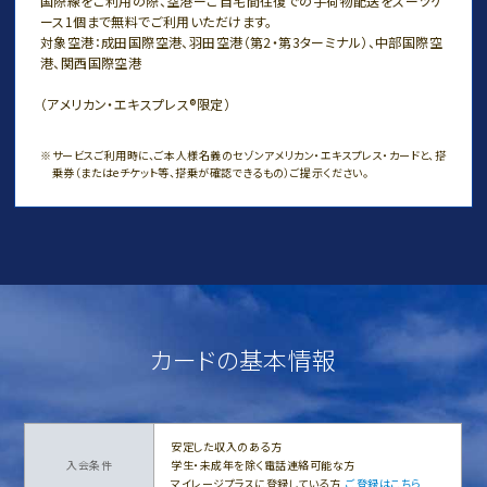
国際線をご利用の際、空港ーご自宅間往復での手荷物配送をスーツケ
ース1個まで無料でご利用いただけます。
対象空港：成田国際空港、羽田空港（第2・第3ターミナル）、中部国際空
港、関西国際空港
（アメリカン・エキスプレス®限定）
サービスご利用時に、ご本人様名義のセゾンアメリカン・エキスプレス・カードと、搭
乗券（またはeチケット等、搭乗が確認できるもの）ご提示ください。
カードの基本情報
安定した収入のある方
入会条件
学生・未成年を除く電話連絡可能な方
マイレージプラスに登録している方
ご登録はこちら