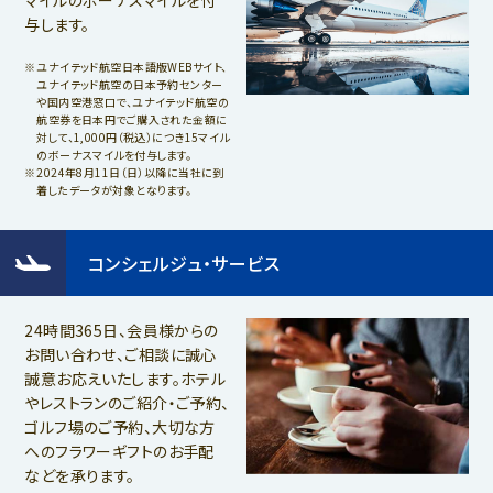
与します。
ユナイテッド航空日本語版WEBサイト、
ユナイテッド航空の日本予約センター
や国内空港窓口で、ユナイテッド航空の
航空券を日本円でご購入された金額に
対して、1,000円（税込）につき15マイル
のボーナスマイルを付与します。
2024年8月11日（日）以降に当社に到
着したデータが対象となります。
コンシェルジュ・サービス
24時間365日、会員様からの
お問い合わせ、ご相談に誠心
誠意お応えいたします。ホテル
やレストランのご紹介・ご予約、
ゴルフ場のご予約、大切な方
へのフラワーギフトのお手配
などを承ります。