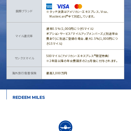
国際ブランド
タッチ決済はアメリカン・エキスプレス、Visa、
Mastercard®全て対応しています。
通常0.5％（1,000円につき5マイル）
オプションサービス「マイルアップメンバーズ」(別途年会
マイル還元率
費あり)に別途ご登録の場合、最大1.5%(1,000円につ
き15マイル)
500マイル（アメリカン・エキスプレス®限定特典）
サンクスマイル
2年目以降の年会費請求の2ヵ月後に付与されます。
海外旅行傷害保険
最高3,000万円
REDEEM MILES