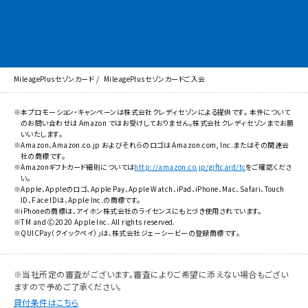
MileagePlusセゾンカード
MileagePlusセゾンカードご入会
本プロモーション・キャンペーンは株式会社クレディセゾンによる提供です。 本件について
のお問い合わせは Amazon ではお受けしておりません。株式会社クレディセゾンまでお願
いいたします。
Amazon、Amazon.co.jp およびそれらのロゴは Amazon.com, Inc.またはその関連会
社の商標です。
Amazonギフトカード細則については
http://amazon.co.jp/giftcard/tc
をご確認くださ
い。
Apple、Appleのロゴ、Apple Pay、Apple Watch、iPad、iPhone、Mac、Safari、Touch
ID、Face IDは、Apple Inc.の商標です。
iPhoneの商標は、アイホン株式会社のライセンスにもとづき使用されています。
TM and Ⓒ2020 Apple Inc. All rights reserved.
QUICPay（クイックペイ）」は、株式会社ジェーシービーの登録商標です。
※当社所定の審査がございます。審査によりご希望に添えない場合もござい
ますので予めご了承ください。
貸付条件はこちら