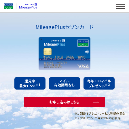
MileagePlusセゾンカード
還元率
マイル
毎年500マイル
※1
有効期限なし
※2
最大1.5％
プレゼント
お申し込みはこちら
1 別途オプションサービス登録の場合
2 アメリカン・エキスプレス🄬限定