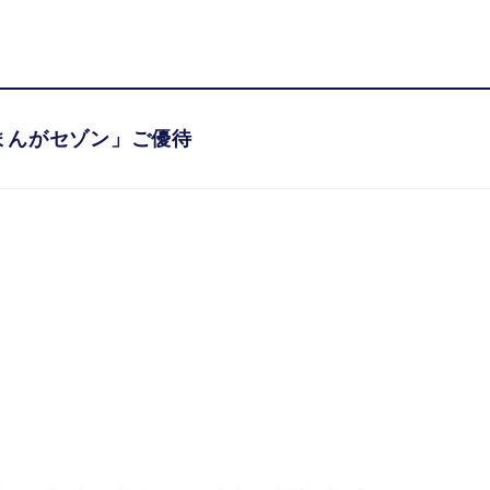
カードの魅力
カードを選
まんがセゾン」ご優待
まんがセゾン」ご優待