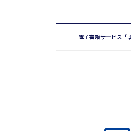
電子書籍サービス「
電子書籍サービス「