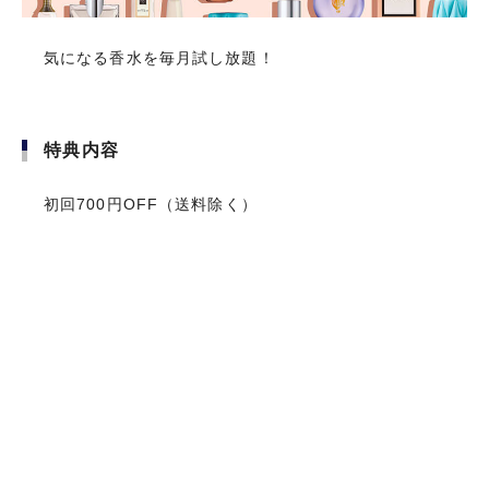
⾃分らしく輝く
気になる香水を毎月試し放題！
気になる香水を毎月試し放題！
ために
特典内容
特典内容
いつも頑張る⾃分にご褒美を。セゾンローズゴ
ールド会員限定の優遇特典や贅沢な特典を、初
初回700円OFF（送料除く）
初回700円OFF（送料除く）
年度年会費無料、前年に1回以上のカード利用
があれば翌年も無料でご利用いただけます。さ
らに、国内1.5倍、海外2倍と永久不滅ポイント
がお得に貯まるため、使うたびに喜びをもたら
してくれる1枚です。