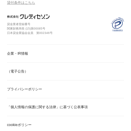
貸付条件はこちら
宿泊に関するサービス
貸金業者登録番号
関東財務局長 (
15
)第00085号
日本貸金業協会会員 第002346号
【ゴールド、プラチナカード会員限
定】「星のや」ご優待 星野リゾート
企業・IR情報
のご宿泊を、会員限定価格でご用意
（電子公告）
星野リゾートのご宿泊を、会員限定
価格でご用意
プライバシーポリシー
ミシュランお墨付き世界のホテルを
「個人情報の保護に関する法律」に基づく公表事項
予約でき、客室アップグレードや朝
食無料など
cookieポリシー