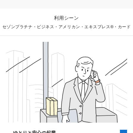
一般的に法人カードでは、決算書や事業規模などが審査
ナーシップにより、日本全国でご利用いただけます。海
の対象となりますが、セゾンプラチナ・ビジネス・アメ
外でも世界200ヵ国以上のアメリカン・エキスプレスの
利用シーン
リカン・エキスプレス®・カードは決算書や法人の登記
加盟店で、国内同様、安心してご利用いただけます。
セゾンプラチナ・ビジネス・アメリカン・エキスプレス®・カード
期間限定サービス
簿が提出不要です。 お客様に合わせて柔軟にご利用可
能額の設定ができます。また、事務用品や公共料金、法
ショッピングお支払方法
人税など、経費のお支払いをビジネスカード払いにまと
ショッピング・ダイニング・ホテ
ル、季節特集や期間限定特典などの
めれば経費処理にかかる時間も削減でき、ポイントも貯
450以上のお得な特典をご用意
まります。
キャッシングについて
銀行やコンビニなど、セゾンカードのステッカーのある
ビジネスカードについて
会員様限定の、キャッシュバック専
全国のATMでご利用いただけます。 また、ONLINEキャ
用キャンペーンプログラム。最大3
0%キャッシュバックもご用意
ッシングのご利用なら、パソコンや携帯電話から24時間
中小企業・個人事業主向けのローンサービスで
お手続きができ、最短数十秒※でお振り込みいたしま
資金繰りに余裕を
す。
ビジネスに関するサービス
振込手数料はクレディセゾンが負担いたします。
最大950万円のゆとりあるご融資可能枠とお借り入れ額
マイルが貯まるサービス「SAISON MILE CLUB」にご
ご利用可能枠の範囲内でご利用ください。
に応じた優遇金利をご用意しております。
一部提携カードやお引き落とし口座によってはご利用いただけない場合がござ
登録いただくと、ショッピングご利用金額に応じて自動
ゆとりと安⼼の起業