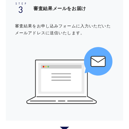
審査結果メールをお届け
スポーツに関するサービス
QUICPayは、お持ちのおサイフケータイ®をお店の端末にスマー
トフォンや携帯電話をかざすだけでお支払いが完了します。
審査結果をお申し込みフォームに入力いただいた
全国にあるコナミスポーツクラブお
QUICPayは「おサイフケータイ®」対象の端末に限り、ご利用いただけま
メールアドレスに送信いたします。
よび提携施設を特別料金で
す。
ひとつの端末にQUICPayと Google Pay を重複して登録することはできま
せん。QUICPayをご利用されている端末に Google Pay を登録すると、
QUICPayの登録は削除されます。お手数ですが、カード裏面に記載のイン
フォメーションセンターにご連絡いただき、QUICPayの解約手続きをお願
憧れの名門コースでプレーできるセ
いいたします。
ゾンプレミアムゴルフサービス
QUICPayでの1回あたりのご利用上限金額は20,000円（税込）となりま
す。
「おサイフケータイ®」は株式会社NTTドコモの登録商標です。
パーソナルゴルフスクール「RIZAP
QUICPay
GOLF」ご優待
「QUICPay」「QUICPay＋」は、株式会社ジェーシービーの登録商標です。
パーソナルトレーニングジム「RIZA
お申し込みはこちら
P」ご優待