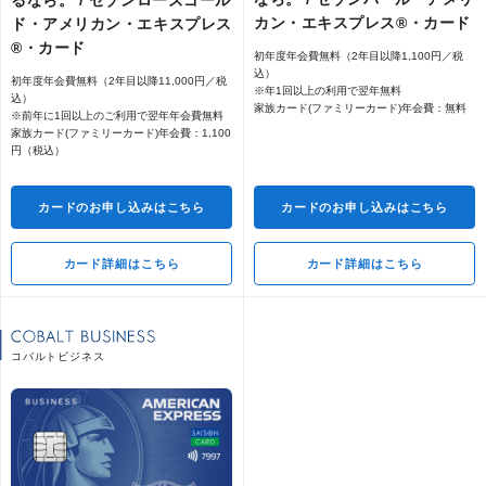
るなら。 / セゾンローズゴール
カン・エキスプレス®・カード
ド・アメリカン・エキスプレス
優待
®・カード
初年度年会費無料（2年目以降1,100円／税
込）
初年度年会費無料（2年目以降11,000円／税
※年1回以上の利用で翌年無料
空港での「コートお預かり」をご優
込）
家族カード(ファミリーカード)年会費：無料
※前年に1回以上のご利用で翌年年会費無料
待料金で
家族カード(ファミリーカード)年会費：1,100
円（税込）
カードのお申し込みはこちら
カードのお申し込みはこちら
世界145ヵ国、10,200以上の拠点を
持つハーツレンタカーを5～20％OF
F
カード詳細はこちら
カード詳細はこちら
海外用Wi-Fi・携帯電話レンタルサー
ビスを優待料金で
コバルトビジネス
JR東海エクスプレス予約サービス
（プラスEX会員）