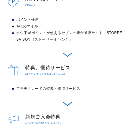
POINTS
個人カードとは違い、ビジネスカードはビジネスカード
ならではの様々なビジネスシーンに役立つ機能やサービ
ポイント優遇
スがたくさんあります。
JALのマイル
永久不滅ポイントが使えるセゾンの総合通販サイト「STOREE
カードの利用日から支払い日まで最大56日間の猶予があるので
SAISON（ストーリー セゾン）」
キャッシュフローにゆとりができる
ご利用可能額の増額・一時増枠ができる
引き落とし口座を「法人」か「個人」で選べる
ポイント優遇
経費支払い・精算の手間が削減できる
特典、優待サービス
経費・税金の支払いでポイントが貯まる
BENEFITS, SPECIAL SERVICES
海外ショッピングご利用で2倍
確定申告の手続きが簡単になる
ビジネスに役立つ優待・特典が充実
セゾンプラチナ・ビジネス・アメリカン・エキスプレス
プラチナカードの特典・優待サービス
®・カードなら、海外でのショッピングご利用で、永久
ビジネスカードについて
不滅ポイントが通常の2倍（1,000円（税込）ごとに2ポ
プラチナカードの特典・優待サービス
イント）貯まります。
新規ご入会特典
プラチナ会員様専用コンシェルジュ・サービス
MEMBERSHIP PRIVILEGES
1ポイント＝最大5円相当
ビジネスサポートからグルメ、ショッピング、国内・海
交換商品によっては、1ポイントの価値は5円未満になります。
外出張はもちろんスポーツジムや家事などの日常使いで
加算されるポイントはご利用明細書でご案内いたします。