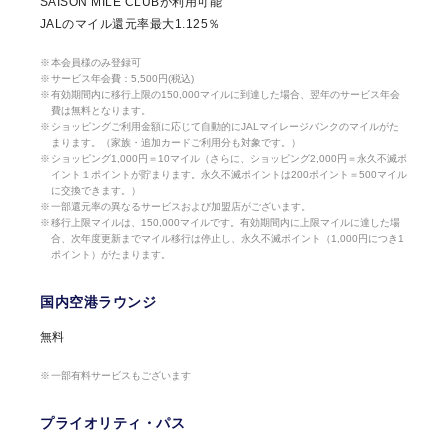
SAISON MILE CLUBが利用可能
JALのマイル還元率最大1.125％
本会員様のみ登録可
サービス年会費：5,500円(税込)
有効期間内に移行上限の150,000マイルに到達した場合、翌年のサービス年会
費は無料となります。
ショッピングご利用金額に応じて自動的にJALマイレージバンクのマイルがた
まります。（家族・追加カードご利用分も対象です。）
ショッピング1,000円＝10マイル（さらに、ショッピング2,000円＝永久不滅ポ
イント１ポイントが貯まります。永久不滅ポイントは200ポイント＝500マイル
に交換できます。）
一部還元率の異なるサービスおよび加盟店がございます。
移行上限マイルは、150,000マイルです。有効期間内に上限マイルに達した場
合、次年度更新までマイル移行は停止し、永久不滅ポイント（1,000円につき1
ポイント）がたまります。
国内空港ラウンジ
無料
一部有料サービスもございます
プライオリティ・パス