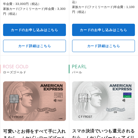
込）
年会費：33,000円（税込）
家族カード(ファミリーカード)年会費：1,100
家族カード(ファミリーカード)年会費：3,300
円（税込）
円（税込）
カードのお申し込みはこちら
カードのお申し込みはこちら
国内の主要空港ラウンジを無料でご
利用
カード詳細はこちら
カード詳細はこちら
海外・国内の旅行中の事故について
補償「海外・国内旅行傷害保険」
ローズゴールド
パール
国際線手荷物宅配サービスご優待
スマホ決済でいつも還元される
可愛いとお得をすべて手に入れ
ご宿泊ホテルと空港間の国内線手荷
なら。 / セゾンパール・アメリ
物当日配送サービス『Airporter』ご