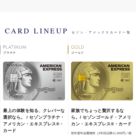
夜間・休日の急病に、現役医師が自
宅へ診察に伺う時間外救急サービス
の交通費が無料に。
CARD LINEUP
セゾン・アメックスカード一覧
旅行に関するサービス
プラチナ
ゴールド
ショッピングご利用で自動的にマイ
ルがたまるサービス「SAISON MILE
CLUB」
海外でステッカーのある世界中のC
D・ATMで最大24時間、現地通貨を
最上の体験を知る、クレバーな
家族でちょっと贅沢するな
お引き出し可能
選択なら。 / セゾンプラチナ・
ら。/ セゾンゴールド・アメリ
アメリカン・エキスプレス®・
カン・エキスプレス®・カード
カード
プライオリティ・パス
初年度年会費無料（2年目以降11,000円／税