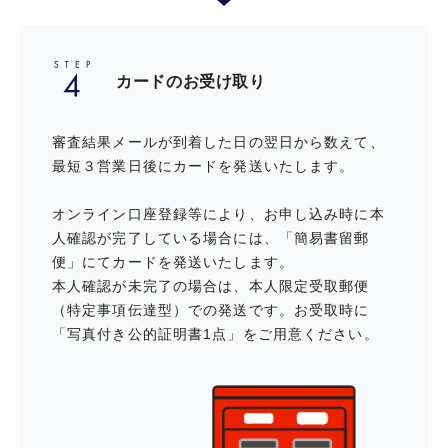
カードのお受け取り
最も上達にフォーカスしたゴルフス
クール Bforce Golf Acedemy ご優待
審査結果メールが到着した日の翌日から数えて、
最短３営業日後にカードを発送いたします。
完全個室の会員制インドアゴルフ場
オンライン口座登録等により、お申し込み時に本
『Lounge Range』ご優待
人確認が完了している場合には、「簡易書留郵
便」にてカードを発送いたします。
本人確認が未完了の場合は、本人限定受取郵便
スイングタイプ診断 by TensorGolfご
（特定事項伝達型）での発送です。お受取時に
優待
「写真付き公的証明書1点」をご用意ください。
ビューティー・リラクゼーションに関する