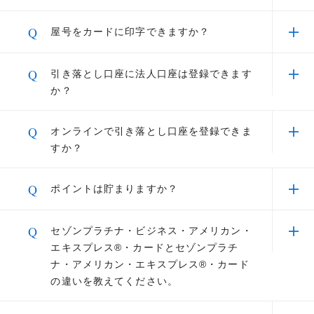
ネットサービスで、パソコンやスマートフォンから、24
ガルプロテクト」ご優待
ため、一般的なビジネスカードで求められる決算
A
時間いつでもどこでも簡単にご利用いただけます。（登
初年度は年会費は無料ですが、次年度以降は年会
Q
屋号をカードに印字できますか？
書や登記簿の提出は必要ありません。
録料無料）
費33,000円（税込）がかかります。
独立したばかりの方や設立間もない法人代表者の
年会費が無料のビジネスカードをご希望の方は、
A
方もお申し込みいただけます。
カードには個人名が印字されます。
Q
引き落とし口座に法人口座は登録できます
セゾンコバルト・ビジネス・アメリカン・エキス
セゾン弁護士紹介サービス
屋号が印字されたプラチナカードをご希望の場合
利用明細について
か？
プレス®・カード
がおすすめです。
は、
セゾンプラチナ・ビジネス プロ・アメリカ
ン・エキスプレス®・カード
がおすすめです。
A
はい、可能です。 お申し込みフォームに「オン
Q
オンラインで引き落とし口座を登録できま
カード表示内容
ライン口座登録」という入力項目がございますの
STOREE SAISON（ストーリーセゾン）は、お持ちの永
すか？
補助⾦・助成⾦コンサルティングサ
で、「郵送などで登録する」をご選択ください。
久不滅ポイントで人気アイテムを購入いただけるサイト
ービス ご優待
カードをお受け取りになりましたら、すぐにご署名をお
審査完了後にカードと一緒に引き落とし口座設定
です。
A
はい、個人名義の口座であれば可能です。登録で
願いいたします。
Q
ポイントは貯まりますか？
の用紙が届きますので、金融機関名・口座番号等
各種Apple製品やDyson、Refa、バルミューダなどの人
きる金融機関はこちらからご確認ください。
必要情報をご記入のうえ、同封の返信用封筒にて
気家電から、グルメやインテリアまで幅広く取り揃えて
法人名義の口座をご希望の場合には、「よくある
A
永久不滅ポイントが貯まり、経費削減にもお役立
ご返送ください。
Q
カード表示内容
セゾンプラチナ・ビジネス・アメリカン・
質問 引き落とし口座に法人口座は登録できます
います。
資産運用に関するサービス
ていただけます。
エキスプレス®・カードとセゾンプラチ
か？」をご参照ください。
法人口座のお手続きは、カードお申し込み名義と法人口座代表者
お持ちのポイントが足りない場合は、カード併用払い、
例えば、カードご利用「500万円」→永久不滅ポ
名義が同一のものに限ります。あらかじめご了承ください。
ナ・アメリカン・エキスプレス®・カード
カード全額払いでのご購入も可能。価格は税込・送料込
イント「5,000ポイント」
プラチナ会員様限定スマートフォンアプリ「セ
の違いを教えてください。
経営者の皆様が抱える多種多様なお
みのため、安心してお買物をお楽しみください。
ゾンPortal」
悩みを、何度でも無料でご相談いた
① カードご利用分のお支払いに使うと
セゾンプラチナ・アメリカン・エキスプレス®・