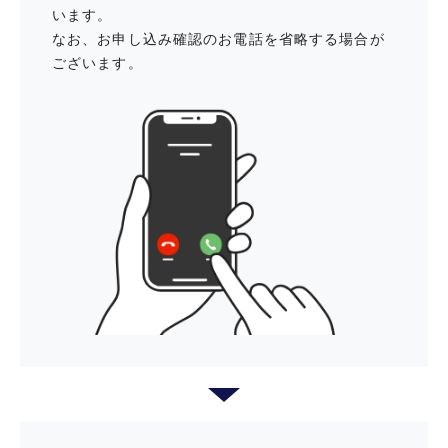
います。
ニッポンレンタカー ご優待
なお、お申し込み確認のお電話を省略する場合が
お持ちのiPhoneでApple Payを設定し、すぐに利用できます。
ございます。
Apple Pay（QUICPay加盟店）での1回あたりのご利用上限金額は店舗によ
り異なります。
TM and Ⓒ2023 Apple Inc. All rights reserved.
トヨタレンタカー ご優待
Apple、Apple Pay、iPhoneは、Apple Inc.の商標です。iPhoneの商標
は、アイホン株式会社のライセンスにもとづき使用されています。
Apple Pay
割引優待サービス「セゾンフクリ
コ」
毎週木曜日は全国のTOHOシネマズ
で映画が1,200円で鑑賞可能に！
「セゾンの木曜日」