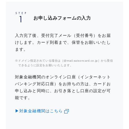
Platinum Portal
「まんがセゾン」は最大50％ポイン
お申し込みフォームの入力
ト還元!!おトクにまんがをお楽しみい
ただけます。
タッチ決済・スマホ決済・電子マネー
入力完了後、受付完了メール（受付番号）をお届
けします。カード到着まで、保管をお願いいたし
タッチ決済やApple Pay、QUICPay™（クイックペイ）
インターネット上での不正使用によ
ます。
などがご利用できます。
る損害を補償「オンライン・プロテ
クション」
ドメイン指定されている場合は［@mail.saisoncard.co.jp］から受信
できるように設定をお願いいたします。
対象金融機関のオンライン口座（インターネット
毎月月末の最後の金・土・日は全国
のロフトでのお買物が5％OFF
バンキング対応口座）をお持ちの方は、カードお
申し込みと同時に、お引き落とし口座の設定が可
能です。
レジャー・グルメ・ショッピング、
▶対象金融機関はこちら
育児・教育・生活サポートまで約14
0万件の特典がある
コンビニエンスストアやスーパーマーケットをはじめ、暮らしの