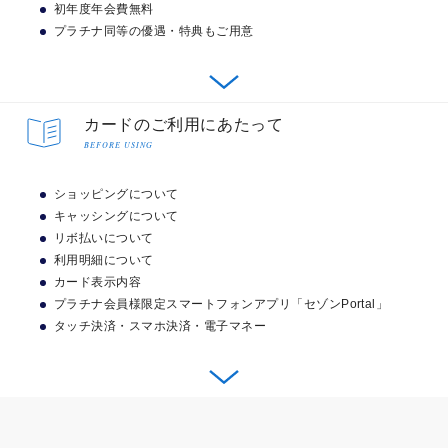
プラチナ会員様専用のコールセンターをご用意いたしま
初年度年会費無料
キャッシングのご利用、年会費、カード再発行手数料、Edyへのチャージ、
きるものまでさまざまなジャンルの優待・特典サービス
nanacoへのチャージなどにポイントは付きません。
した。トラベルに関することや、その他さまざまな手配
プラチナ同等の優遇・特典もご用意
をご用意しております。
小数点以下は繰りあげになります。
などを専用コンシェルジュが対応いたします。
SAISON MILE CLUB〈ショッピングマイルプラン〉にご登録の場合は、永久不
滅ポイント優遇サービスの対象外となります。
一部還元率の異なるサービスおよび加盟店がございます。
初年度年会費無料について
（株）クレディセゾンが実施する他のポイント倍増キャンペーンやセゾンポイ
コンシェルジュ・サービス
プラチナ会員様限定のサービス
カードのご利用にあたって
ントモールなどのサービスとの重複によるポイント加算はございません。
BEFORE USING
審査により、お申し込みの意に沿えない場合がございますので、あらかじめご
了承ください。
永久不滅ポイントについて
追加カードの年会費も本カードと同時にお申し込みの場合は、初年度無料とな
航空券やホテルのお手配など、プ
プラチナ会員様限定の優待・特典・サービスが
ショッピングについて
ります。
ラチナ会員様専用のスタッフが誠
充実
初年度年会費無料は予告なく変更・中止させていただく場合がございます。
キャッシングについて
心誠意対応
リボ払いについて
JALのマイル
利用明細について
セゾン・アメリカン・エキスプレス®・カードの中でも
お申し込みはこちら
カード表示内容
特にプレミアムなプラチナカードの優待・特典・サービ
セゾン・アメリカン・エキスプレ
プラチナ会員様限定スマートフォンアプリ「セゾンPortal」
ス®・カード アプリ
スがご利用いただけます。海外空港ラウンジ利用、高級
タッチ決済・スマホ決済・電子マネー
ホテルの優待・特典、空港までのハイヤー送迎などの優
遇・特典をご用意しました。
ショッピングについて
2名様以上のご利用で1名様分のコ
ース料金が無料になるサービス。
登記簿がなくても個人与信で審査ができる
「招待日和」
アメリカン・エキスプレスのカードは、JCBとのパート