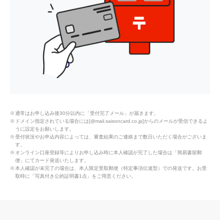
サービス
エステサロン「エルセーヌ」の施術
コースを特別割引で
セゾンプレミアムスキンケアサロン
by EBM（Men＆Women）
通常はお申し込み後30分以内に「受付完了メール」が届きます。
ドメイン指定されている場合には[@mail.saisoncard.co.jp]からのメールが受信できるよ
うに設定をお願いします。
受付状況やお申込内容によっては、審査結果のご連絡まで数日いただく場合がございま
リフレクソロジー、整体、デトック
す。
スなどが総合的に受けられる リラク
オンライン口座登録等によりお申し込み時に本人確認が完了した場合は「簡易書留郵
便」にてカード発送いたします。
ゼーションサロン「リフレーヌ」
本人確認が未完了の場合は、本人限定受取郵便（特定事項伝達型）での発送です。お受
取時に「写真付き公的証明書1点」をご用意ください。
ヘルスケアに関するサービス