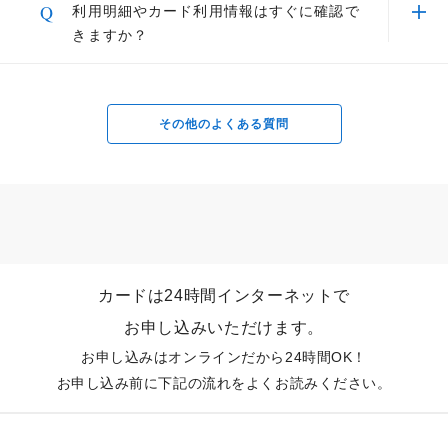
A
だけます。
200ポイント以上100ポイント（＝450円分）単位でご利用いただけます。
Q
利用明細やカード利用情報はすぐに確認で
→「22,500円分」の削減に。
カード は一般向けのカードとなり、セゾンプラ
きますか？
チナ・ビジネス・アメリカン・エキスプレス®・
200ポイント＝900円分としてカードご利用代金のお支払いにお
使いいただけます。
お申し込みはこちら
さまざまなお金のお悩みに、商品提
カードは個人事業主・法人向けのカードとなりま
A
セゾンカード会員の皆様をサポートする「Netア
案を行わずお応えするセカンドオピ
す。
② 社員報償にも使えるUCギフトカードに交換で
ンサー」と呼ばれるインターネットサービスで、
ニオンサービス
詳細は
こちら
をご確認ください。
その他のよくある質問
「20,000円分」削減に。
24時間いつでもご確認いただけます。（登録料
無料）
500ポイント＝UCギフトカード2,000円分に交換いただけま
WEBから収支・貯蓄の自動予測がで
詳細は
こちら
をご確認ください。
す。
1ポイント＝最大5円相当
き、最適な保障や資産形成の解決策
交換商品によっては、1ポイントの価値は5円未満になります。
をご案内いたします。
オルタナティブ投資をはじめるなら
お支払金額の確認や、会員様限定特典をご利用いただけ
カードは24時間インターネットで
LUCAジャパン
る、スマートフォンアプリ「セゾンPortal」内に、タイ
お申し込みいただけます。
ムリーな限定特典やコンシェルジュなどの便利な機能、
お申し込みはオンラインだから24時間OK！
ニーズに応じたサービスなど、いつでもすぐにご利用い
お申し込み前に下記の流れをよくお読みください。
ただけるプラチナカード会員様専用ページをご用意して
グルメ・ショッピング・レジャーに関する
おります。
サービス