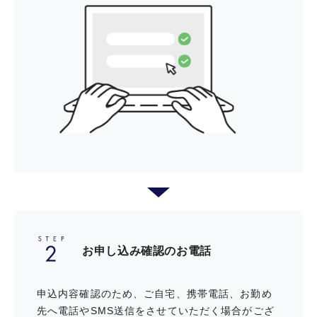
さまざまなシーンで普及が進むタッチ決済。
購入した物品の破損・盗難などの損
レジにあるリーダーに非接触対応のカード※1をタッチするだけ
害を補償「ショッピング安心保険」
で、サインも暗証番号も不要※2。スピーディにお支払いが完了
します。
非接触対応のカードには、以下のタッチ決済対応マークが記載されていま
す。
全国の人気店舗やインターネットサ
一定金額を超えるお支払いは、カードを挿し暗証番号を入力するか、サイ
ービスで、会員限定の優待が受けら
ンが必要となります。
れる
タッチ決済
三井のカーシェアーズでのクルマの
ご利用を会員限定の入会特典でおト
クに。
お申し込み確認のお電話
オリックスレンタカー ご優待
申込内容確認のため、ご自宅、携帯電話、お勤め
先へ電話やSMS送信をさせていただく場合がござ