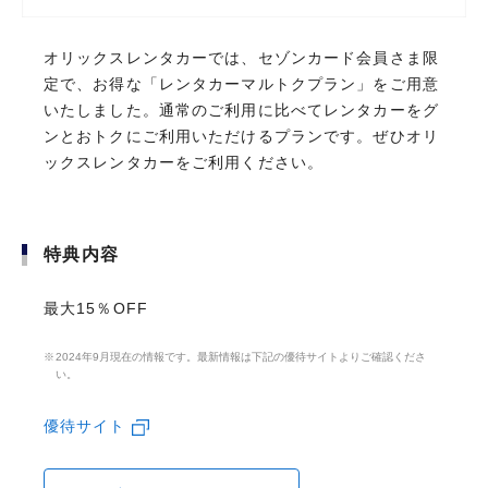
オリックスレンタカーでは、セゾンカード会員さま限
オリックスレンタカーでは、セゾンカード会員さま限
定で、お得な「レンタカーマルトクプラン」をご用意
定で、お得な「レンタカーマルトクプラン」をご用意
いたしました。通常のご利用に比べてレンタカーをグ
いたしました。通常のご利用に比べてレンタカーをグ
ンとおトクにご利用いただけるプランです。ぜひオリ
ンとおトクにご利用いただけるプランです。ぜひオリ
新規ご入会者限定
ックスレンタカーをご利用ください。
ックスレンタカーをご利用ください。
新規ご入会後3ヵ月間のショッピングのご利用で、
4
※
通常の
倍還元！
特典内容
特典内容
(1,000円(税込)ごとに4ポイント)
新規ご入会後3ヵ月間のショッピング利用に対し、永久不滅ポイン
最大15％OFF
最大15％OFF
トを2%還元いたします。
詳細はこちら
2024年9月現在の情報です。最新情報は下記の優待サイトよりご確認くださ
2024年9月現在の情報です。最新情報は下記の優待サイトよりご確認くださ
い。
い。
お申し込みはこちら
優待サイト
優待サイト