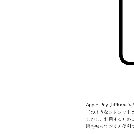
Apple PayはiPh
Apple PayはiPh
ドのようなクレジット
ドのようなクレジット
店舗やオンラインショ
しかし、利用するため
順を知っておくと便利