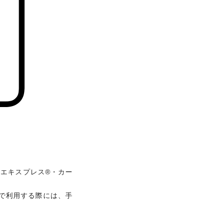
nギフトカード
レゼント
カン・エキスプレス®・カー
カン・エキスプレス®・カー
続きが必要です。また、
で利用する際には、手