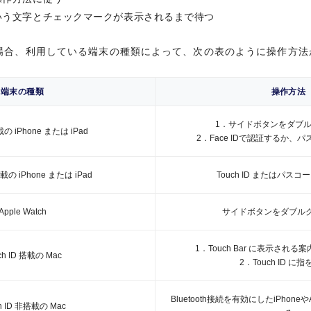
場合、利用している端末の種類によって、次の表のように操作方法
施設利用料1回につき35米ドル
いう文字とチェックマークが表示されるまで待つ
同伴者様はお一人につきご利用料金35
が設けられているラウンジがございます
端末の種類
操作方法
場合、利用している端末の種類によって、次の表のように操作方法
別途デジタル会員証（プライオリティ
です。
1．サイドボタンをダブ
搭載の iPhone または iPad
2．Face IDで認証するか、
端末の種類
操作方法
プライオリティ・パスにつ
1．サイドボタンをダブ
搭載の iPhone または iPad
Touch ID またはパス
搭載の iPhone または iPad
2．Face IDで認証するか、
最高5,000万円
Apple Watch
サイドボタンをダブル
搭載の iPhone または iPad
Touch ID またはパス
最高5,000万円
1．Touch Bar に表示され
ch ID 搭載の Mac
Apple Watch
サイドボタンをダブル
2．Touch ID に
旅行傷害保険の詳細はこち
1．Touch Bar に表示され
Bluetooth接続を有効にしたiPhoneや
ch ID 搭載の Mac
h ID 非搭載の Mac
年間最高200万円
険
2．Touch ID に
る
お買い物にお得な特典はこ
Bluetooth接続を有効にしたiPhoneや
h ID 非搭載の Mac
応しているだけでなく、利用するクレジットカードや決済サービスもオ