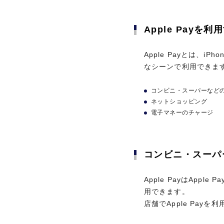
カード基本情報
Apple Payを
CARD SPECS
Apple Payを
Apple Payとは、i
なシーンで利用できま
Apple Payとは、i
なシーンで利用できま
コンビニ・スーパーなど
電子マネー
ネットショッピング
コンビニ・スーパーなど
電子マネーのチャージ
ネットショッピング
ETCカード
電子マネーのチャージ
コンビニ・スーパ
家族カード
コンビニ・スーパ
(ファミリーカード)
Apple PayはAp
用できます。 店舗でAp
Apple PayはAp
カード発行日
用できます。
店舗でApple Pay
Apple Payで支払
カード登録(iPhone
お支払い方法