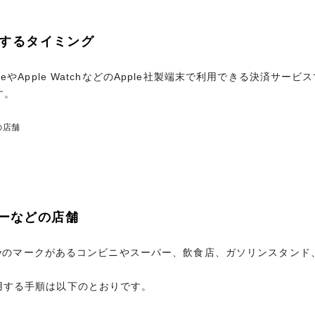
年会費
初年度年会費無料（2年目以
利用するタイミング
入会資格
安定した収入があり、社
利用するタイミング
生・未成年を除く）
PhoneやApple WatchなどのApple社製端末で利用できる決済サ
す。
PhoneやApple WatchなどのApple社製端末で利用できる決済サ
す。
の店舗
の店舗
最大5枚まで発行可能
ーなどの店舗
年会費 1,100円（税込）
ーなどの店舗
ple Payのマークがあるコンビニやスーパー、飲食店、ガソリンスタ
ple Payを利用する手順は以下のとおりです。
ple Payのマークがあるコンビニやスーパー、飲食店、ガソリンスタ
最短３営業日
を利用する手順は以下のとおりです。
いたいことを伝える
のApple ウォレットを開く
1回払い／2回払い／ボーナス（