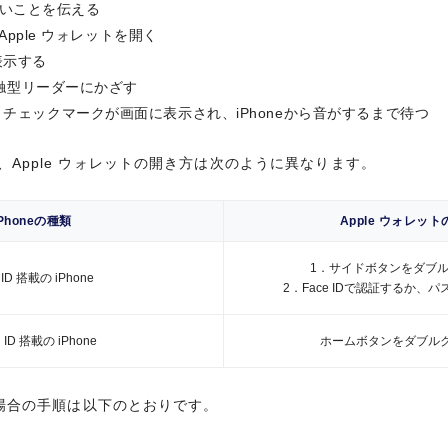
いたいことを伝える
表示する
1回払い以外のお支払いについては、
のApple ウォレットを開く
接触型リーダーにかざす
ない場合もございます。ご利用の際は
表示する
チェックマークが画面に表示され、iPhoneから音がするまで待つ
さい。
接触型リーダーにかざす
1回払い、2回払い、ボーナス一括払
『リボ払い』にすることができます。
チェックマークが画面に表示され、iPhoneから音がするまで待つ
て、Apple ウォレットの開き方は次のように異なります。
1回払い、ボーナス一括払いでご利用
い』にすることができます。
て、Apple ウォレットの開き方は次のように異なります。
特にお申し出のない場合は、1回払い
iPhoneの種類
Apple ウォレッ
AMEX
1．サイドボタンをダブ
iPhoneの種類
Apple ウォレッ
 ID 搭載の iPhone
2．Face IDで認証するか、
1．サイドボタンをダブ
国内1.5倍、海外2倍
遇
 ID 搭載の iPhone
1,000円（税込）=1ポイント
2．Face IDで認証するか、
h ID 搭載の iPhone
ホームボタンをダブル
1ポイント＝最大5円相当
h ID 搭載の iPhone
ホームボタンをダブル
交換商品によっては、1ポイントの価
支払う場合の手順は以下のとおりです。
SAISON MILE CLUBが利用可能
LE
支払う場合の手順は以下のとおりです。
ルクリックする
JALのマイル還元率1.125%
選択する