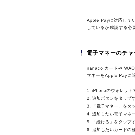
しているか確認する必
Apple Payに対
しているか確認する必
電子マネーのチャ
nanaco カードや 
電子マネーのチャ
マネーをApple Pa
nanaco カードや 
iPhoneのウォレッ
マネーをApple Pa
カードの特長
追加ボタンをタップ
「電子マネー」をタ
CARD FEATURES
iPhoneのウォレッ
追加したい電子マネ
追加ボタンをタップ
「続ける」をタップ
「電子マネー」をタ
追加したいカードの
追加したい電子マネ
画面の案内にそって
普段の暮らしのち
「続ける」をタップ
永久不滅ポイン
追加したいカードの
物理的な電子マネーカー
POINTS