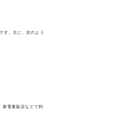
降11,000円／税込)
会的信用を有するご連絡可能な方（学
ービスです。主に、次のよう
ービスです。主に、次のよう
ンド、家電量販店などで利
ンド、家電量販店などで利
一括・2回）／リボ／分割