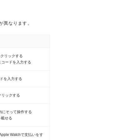
が異なります。
米ドル(一部、最大同伴者様の人数
)
が異なります。
・パス アプリ）のお申し込みが必要
ルクリックする
パスコードを入力する
いて
ルクリックする
コードを入力する
パスコードを入力する
クリックする
コードを入力する
る案内にそって操作する
クリックする
指を載せる
ら
る案内にそって操作する
Apple Watchで支払いをす
指を載せる
ちら
Apple Watchで支払いをす
ンラインショップで対応