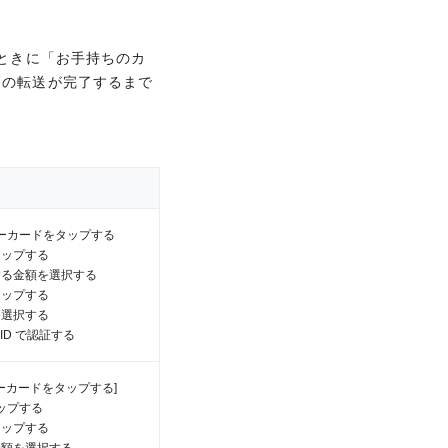
400以上の有名サイ
高の転送が完了するまで
久不滅ポイント最大30倍
ます。
のときに「お手持ちのカ
高の転送が完了するまで
ーカードをタップする
タップする
する金額を選択する
で、永久不滅ポイントが通
タップする
を選択する
ーカードをタップする
h ID で認証する
タップする
アーの優待や、空港ラウ
する金額を選択する
まな優待・サービスをご
ーカードをタップする]
タップする
のまでさまざまなジャン
で、永久不滅ポイントが通
ップする
ード(ファミリーカー
を選択する
タップする
h ID で認証する
金額を選択する
ードを選択する
ーカードをタップする]
ップする
ャージしたい電子マネーカードを
タップする