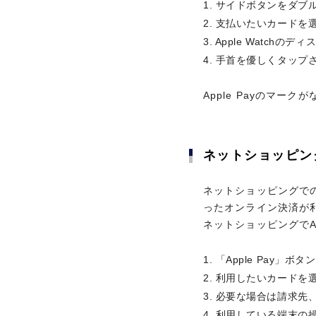
サイドボタンをダブ
Apple Watch
支払いたいカードを
手首を優しくタップされ
Apple Watch
手首を優しくタップされ
Apple Payのマー
Apple Payのマー
ネットショッピン
ネットショッピン
ネットショッピングでの支
ったオンライン決済が利
国内空港ラウンジ
ネットショッピングでの支
ったオンライン決済が
「Apple Pay」ボ
ネットショッピングでA
利用したいカードを
必要な場合は請求先
「Apple Pay」ボ
利用している端末の
利用したいカードを
画面上に「完了」と
プライオリティ・パ
必要な場合は請求先
利用している端末の