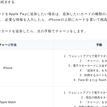
ステ、整体、など普段の暮らしに役立つ優待・特典が充実。さらに、
手続きする
、必要な情報を入力したら、iPhoneの上部にカードを置いて残
のショップが出店するセゾンポイントモール経由でショッピングすると永
le Payに電子マネーカードを追加したら、次の手順でチャージをし
ドをApple Payに追加したい場合は、追加したいカードの種類
、必要な情報を入力したら、iPhoneの上部にカードを置いて残
チャージ方法
手順
ビス
ゴールドカードの特典・優待サービス
子マネーカードを追加したら、次の手順でチャージをします。
1．ウォレットアプリで電子マネ
ES
用で1.5倍
2．「チャージ」を
3．電子マネーカードに入金
チャージ方法
手順
iPhone
カン・エキスプレス®・カードなら、国内でのショッピングご利用
める旅行・レジャー優待
4．「追加する」を
（税込）ごとに1.5ポイント）貯まります。
5．利用するカード
1．ウォレットアプリで電子マネ
6．Face ID または Touc
特典・優待サービス
2．「チャージ」を
レストランを優待価格でご利用いただけます。その他、パッケージツ
利用で2倍
最大8,000円のAmazonギフトカードを進呈
3．電子マネーカードに入金
際線手荷物宅配サービス、海外でのご利用枠の一時増額などのさまざ
iPhone
1．ウォレットアプリで電子マネ
4．「追加する」を
ショッピングはもちろんスポーツジムや家事などの日常使いできるも
カン・エキスプレス®・カードなら、海外でのショッピングご利用
2．現在の残高をタ
、海外旅行保険は死亡・後遺傷害保険を除き、本会員と同額が家族カ
5．利用するカード
スをご用意しております。
Apple Watch
3．「チャージ」を
税込）ごとに2ポイント）貯まります。
6．Face ID または Touc
族の方にも適用されます。
4．画面の案内にそって
5．支払いに利用するカ
1．ウォレットアプリで電子マネ
の価値は5円未満になります。
2．現在の残高をタ
にあたって
い
ショッピングについて
利用で5,000円分
細書でご案内いたします。
1．iPhone、Apple Watchでチ
Apple Watch
3．「チャージ」を
キャッシングについて
カード再発行手数料、Edyへのチャージ、nanacoへのチャージなどにポイントは付きません。
選択する