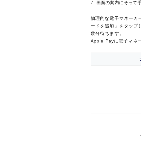
ヨガ、スポーツジム、エ
画面の案内にそって
ードを追加」をタップし
ト、300,000以上
数分待ちます。 App
物理的な電子マネーカー
貯まります。
ードを追加」をタップし
ポイント優遇
数分待ちます。
特典、優待サー
セゾンポイントモール
Apple Payに電
BENEFITS, SPECIAL SERVIC
国内ショッピングご利
セゾンゴールド・アメリ
家族みんなが楽し
常の1.5倍（1,000円
ゴールドカードの
特別感のあるホテルや
海外ショッピングご
新規ご入会特典
ンジ利用、帰国時の国
MEMBERSHIP PRIVILEGES
海外旅行からグルメ、
セゾンゴールド・アメリ
用意しています。さらに
ルの優待・特典サービ
常の2倍（1,000円（
ド)をお持ちでないご家
1ポイント＝最大5円相当
期間限定サービス
交換商品によっては、1ポイント
カードのご利用
マイルが貯めやす
特典
特典1 ご
加算されるポイントはご利用明
1
キャッシングのご利用、年会費、
BEFORE USING