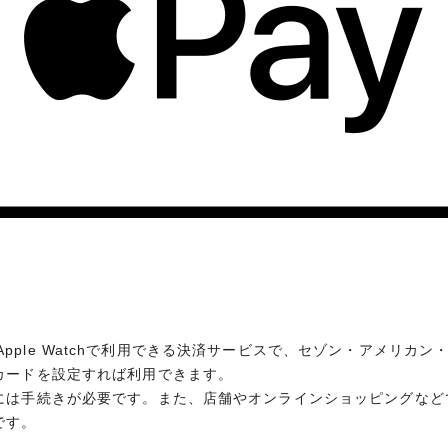
Amazo
新規ご入会・ご利用で
8,000
最大
円分をプ
お申し込みはこちら
oneやApple Watchで利用できる決済サービスで、セゾン・アメリ
oneやApple Watchで利用できる決済サービスで、セゾン・アメリ
カードを設定すれば利用できます。 しかし、利用するためには手
カードを設定すれば利用できます。
ッピングなどで利用する際には、手順を知っておくと便利です。
には手続きが必要です。また、店舗やオンラインショッピングなど
です。