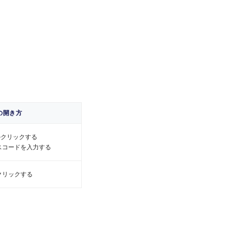
加盟店・時期によりご利用いただけ
加盟店または売場係員にご確認くだ
いでご利用いただいた分を、あとから
いただいた分を、あとから『分割払
でのお支払いとなります。
トの開き方
ルクリックする
トの開き方
パスコードを入力する
ルクリックする
パスコードを入力する
クリックする
クリックする
値は5円未満になります。