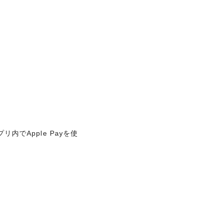
にJALマイレージバンクのマイル
ーカード)ご利用分も対象です。）
らに、ショッピング2,000円＝永久不
久不滅ポイントは200ポイント＝
盟店がございます。
です。有効期間内に上限マイルに達し
止し、永久不滅ポイント（1,000
内でApple Payを使
は以下のとおりです。
内でApple Payを使
ら
ン)