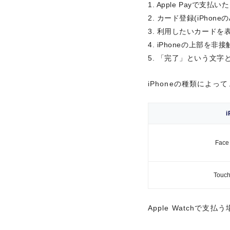
Apple Payで支払
利用したいカードを
カード登録(iPhone
iPhoneの上部を非
利用したいカードを
「完了」という文字と
iPhoneの上部を非
「完了」という文字と
iPhoneの種類によっ
iPhoneの種類によっ
国際ブランド
Face
永久不滅ポイント優
Face
Touc
Touc
Apple Watchで
マイル「SAISON MI
Apple Watchで
サイドボタンをダブ
CLUB」
支払いたいカードを