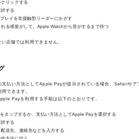
ルクリックする
本会員様のみ登録可
のディスプレイを非接触型リーダーにかざす
サービス年会費：9,900円(税込)
選択する
る感覚がして、Apple Watchから音がするまで待つ
ショッピングご利用金額に応じて自動的
のディスプレイを非接触型リーダーにかざす
がたまります。（家族カード(ファミリ
る感覚がして、Apple Watchから音がするまで待つ
クがない店舗では利用できません。
ショッピング1,000円=10マイル（さ
滅ポイント１ポイントが貯まります。永
500マイルに交換できます。）
クがない店舗では利用できません。
一部還元率の異なるサービスおよび加
移行上限マイルは、150,000マイル
グ
た場合、次年度更新までマイル移行は停
円につき1ポイント）がたまります。
グ
払い方法としてApple Payが提示されている場合、Safariやアプリ
用できます。 ネットショッピングでApple Payを利用する手順
無料
払い方法としてApple Payが提示されている場合、Safariやアプリ
利用できます。
一部有料サービスもございます。
タンをタップするか、支払い方法としてApple Payを選択する
pple Payを利用する手順は以下のとおりです。
選択する
ラウンジ特典の詳細はこち
、配送先、連絡先などを入力する
タンをタップするか、支払い方法としてApple Payを選択する
操作方法に従う
選択する
いう文字とチェックマークが表示されるまで待つ
無料
ス
、配送先、連絡先などを入力する
通常年会費99米ドル(スタンダードプラ
操作方法に従う