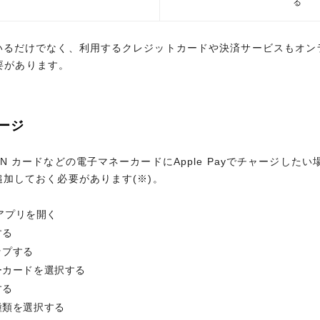
る
要があります。
応しているだけでなく、利用するクレジットカードや決済サービスもオ
お申し込みはこちら
要があります。
ージ
WAON カードなどの電子マネーカードにApple Payでチャージし
ージ
yに追加しておく必要があります(※)。
WAON カードなどの電子マネーカードにApple Payでチャージし
トアプリを開く
yに追加しておく必要があります(※)。
する
普段の暮らしのちょっとした贅沢に
家族みんなが楽しめる旅行・レジャー優待
ップする
トアプリを開く
マイルが貯めやすい
ーカードを選択する
する
する
ップする
種類を選択する
ーカードを選択する
手続きする
ょっとした贅沢に
する
ト
ポイント優遇
種類を選択する
ドをApple Payに追加したい場合は、追加したいカードの種類