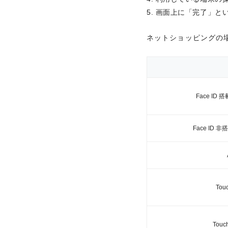
ネットショッピングの
画面上に「完了」と
ネットショッピングの
Face ID 
Face ID 非
Face ID 
海外旅行傷害保険
Face ID 非
国内旅行傷害保険
Tou
Tou
Touc
ショッピング安心保
Touc
Apple Payに対