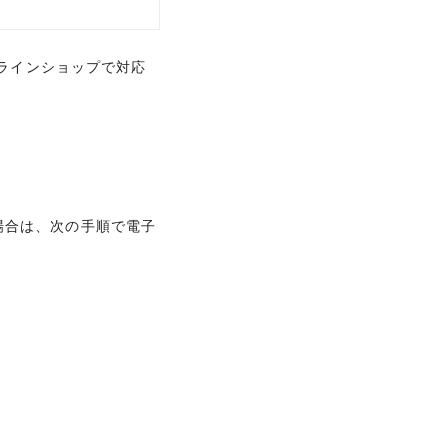
ンラインショップで対応
たい場合は、次の手順で電子
たい場合は、次の手順で電子
のときに「お手持ちのカ