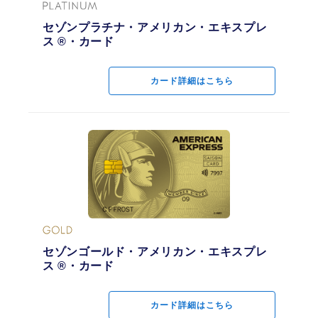
安定した収入があり、社会的信用を有するご連絡可能な方（学生・
セゾンプラチナ・アメリカン・エキスプレ
セゾンプラチナ・アメリカン・エキスプレ
未成年を除く）
ス ®・カード
ス ®・カード
電子マネー
カード詳細はこちら
カード詳細はこちら
ETCカード
最大5枚まで発行可能
家族カード
セゾンゴールド・アメリカン・エキスプレ
セゾンゴールド・アメリカン・エキスプレ
(ファミリーカード)
ス ®・カード
ス ®・カード
年会費 1,100円（税込）
カード詳細はこちら
カード詳細はこちら
カード発行日