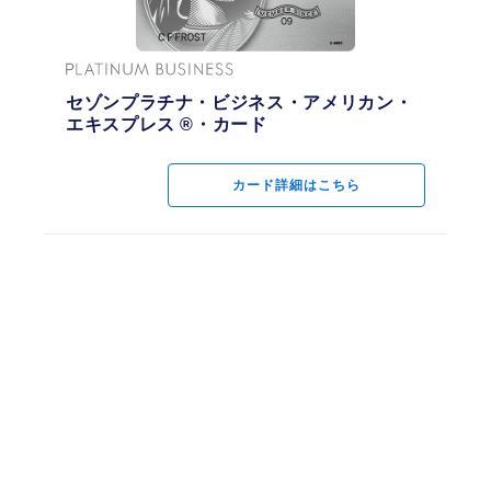
1ポイント＝最大5円相当
交換商品によっては、1ポイントの価値は5円未満になります。
マイル「SAISON MILE CLUB」
セゾンプラチナ・ビジネス・アメリカン・
セゾンプラチナ・ビジネス・アメリカン・
エキスプレス ®・カード
エキスプレス ®・カード
SAISON MILE CLUBが利用可能
JALのマイル還元率1.125%
カード詳細はこちら
カード詳細はこちら
本会員様のみ登録可
サービス年会費：9,900円(税込)
ショッピングご利用金額に応じて自動的にJALマイレージバンクのマイルがた
まります。（家族カード(ファミリーカード)ご利用分も対象です。）
ショッピング1,000円=10マイル（さらに、ショッピング2,000円＝永久不滅ポ
イント１ポイントが貯まります。永久不滅ポイントは200ポイント＝500マイル
に交換できます。）
一部還元率の異なるサービスおよび加盟店がございます。
移行上限マイルは、150,000マイルです。有効期間内に上限マイルに達した場
合、次年度更新までマイル移行は停止し、永久不滅ポイント（1,000円につき1
ポイント）がたまります。
国内空港ラウンジ
無料