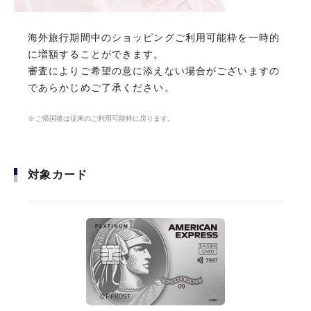
海外旅行期間中のショッピングご利用可能枠を一時的
海外旅行期間中のショッピングご利用可能枠を一時的
に増額することができます。 審査によりご希望の意に
に増額することができます。
添えない場合がございますのであらかじめご了承くだ
審査によりご希望の意に添えない場合がございますの
さい。
であらかじめご了承ください。
新規ご入会・ご利用で
Amazonギフトカード
8,000
最大
ご帰国後は従来のご利用可能枠に戻ります。
ご帰国後は従来のご利用可能枠に戻ります。
円分をプレゼント
お申し込みはこちら
対象カード
対象カード
カード基本情報
CARD SPECS
年会費
初年度年会費無料（2年目以降11,000円／税込)
入会資格