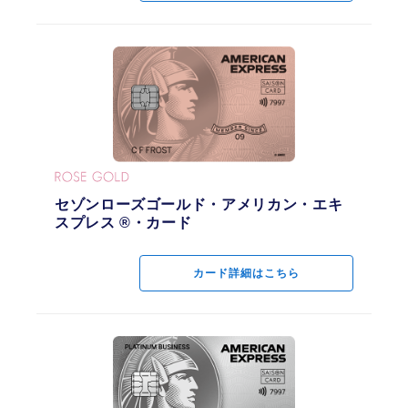
最短３営業日
お支払い方法
1回払い／2回払い／ボーナス（一括・2回）／リボ／分割
1回払い以外のお支払いについては、加盟店・時期によりご利用いただけない場
合もございます。ご利用の際は加盟店または売場係員にご確認ください。
1回払い、2回払い、ボーナス一括払いでご利用いただいた分を、あとから『リ
ボ払い』にすることができます。
1回払い、ボーナス一括払いでご利用いただいた分を、あとから『分割払い』に
セゾンローズゴールド・アメリカン・エキ
セゾンローズゴールド・アメリカン・エキ
することができます。
スプレス ®・カード
スプレス ®・カード
特にお申し出のない場合は、1回払いでのお支払いとなります。
国際ブランド
カード詳細はこちら
カード詳細はこちら
AMEX
永久不滅ポイント優遇
国内1.5倍、海外2倍
1,000円（税込）=1ポイント