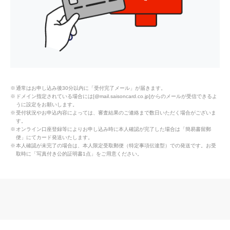
憧れの名門コースでプレーできるセ
ゾンプレミアムゴルフサービス
パーソナルゴルフスクール「RIZAP
通常はお申し込み後30分以内に「受付完了メール」が届きます。
GOLF」ご優待
ドメイン指定されている場合には[@mail.saisoncard.co.jp]からのメールが受信できるよ
うに設定をお願いします。
受付状況やお申込内容によっては、審査結果のご連絡まで数日いただく場合がございま
す。
オンライン口座登録等によりお申し込み時に本人確認が完了した場合は「簡易書留郵
パーソナルトレーニングジム「RIZA
便」にてカード発送いたします。
本人確認が未完了の場合は、本人限定受取郵便（特定事項伝達型）での発送です。お受
P」ご優待
取時に「写真付き公的証明書1点」をご用意ください。
最も上達にフォーカスしたゴルフス
クール Bforce Golf Acedemy ご優待