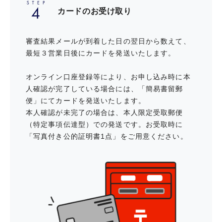
カードのお受け取り
オルタナティブ投資をはじめるなら
LUCAジャパン
審査結果メールが到着した日の翌日から数えて、
最短３営業日後にカードを発送いたします。
イベントチケットに関するサービス
オンライン口座登録等により、お申し込み時に本
人確認が完了している場合には、「簡易書留郵
便」にてカードを発送いたします。
コンサート、演劇、スポーツ、イベ
本人確認が未完了の場合は、本人限定受取郵便
ントなどの公演チケットを先行予
約、優待割引などで利用できる
（特定事項伝達型）での発送です。お受取時に
「写真付き公的証明書1点」をご用意ください。
スポーツに関するサービス
全国にあるコナミスポーツクラブお
よび提携施設を特別料金で