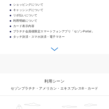
永久不滅ポイントについて
プラチナ会員様専用のコールセンターをご用意いたしま
ショッピングについて
キャンペーン期間中に本ページよりお申し込みいただ
した。トラベルに関することや、その他さまざまな手配
キャッシングについて
き、カードご入会日の翌月末までに100,000円（税込）
などを専用コンシェルジュが対応いたします。
リボ払いについて
以上のショッピングご利用でAmazonギフトカード
利用明細について
お申し込みはこちら
パーソナルトレーニングジム「RI
18,000円分を進呈いたします。
カード表示内容
ZAP」ご優待
コンシェルジュ・サービス
プラチナ会員様限定スマートフォンアプリ「セゾンPortal」
タッチ決済・スマホ決済・電子マネー
対象期間
金融にまつわるさまざまなお悩み
お申し込みはこちら
【カード申込日】
を、何度でも無料でご相談いただ
ショッピングについて
2026年7月15日(水)～2026年9月30日(水)
けます。
アメリカン・エキスプレスのカードは、JCBとのパート
※
【カード入会日
】
ナーシップにより、日本全国でご利用いただけます。 
完全個室の会員制インドアゴルフ
2026年7月15日(水)～2026年10月15日(木)
海外でも世界200ヵ国以上のアメリカン・エキスプレス
場『Lounge Range』ご優待
利用シーン
の加盟店で、国内同様、安心してご利用いただけます。
カードご入会日はお申し込み後審査が完了し、カードが発行になった日を指し
セゾンプラチナ・アメリカン・エキスプレス®・カード
ます。
クレジットカード送付時の台紙／Netアンサー（インターネット）／セゾン
Portal（アプリ）にてご確認いただけます。
ショッピングお支払い方法
オルタナティブ投資をはじめるな
ら LUCAジャパン