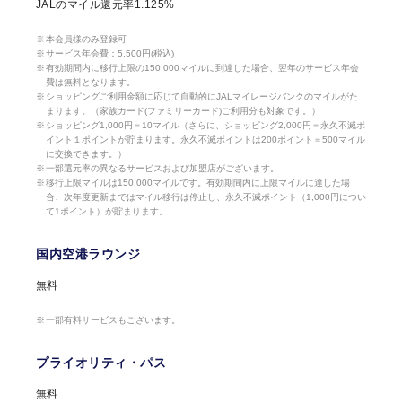
JALのマイル還元率1.125%
本会員様のみ登録可
サービス年会費：5,500円(税込)
有効期間内に移行上限の150,000マイルに到達した場合、翌年のサービス年会
費は無料となります。
ショッピングご利用金額に応じて自動的にJALマイレージバンクのマイルがた
まります。（家族カード(ファミリーカード)ご利用分も対象です。）
ショッピング1,000円＝10マイル（さらに、ショッピング2,000円＝永久不滅ポ
イント１ポイントが貯まります。永久不滅ポイントは200ポイント＝500マイル
に交換できます。）
一部還元率の異なるサービスおよび加盟店がございます。
移行上限マイルは150,000マイルです。有効期間内に上限マイルに達した場
合、次年度更新まではマイル移行は停止し、永久不滅ポイント（1,000円につい
て1ポイント）が貯まります。
国内空港ラウンジ
無料
一部有料サービスもございます。
プライオリティ・パス
無料