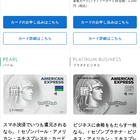
家族カード(ファミリーカード)年会費：1,100
セゾンプレミアムスキンケアサロン
円（税込）
by EBM（Men＆Women）
カードのお申し込みはこちら
カードのお申し込みはこちら
リフレクソロジー、整体、デトック
カード詳細はこちら
カード詳細はこちら
スなどが総合的に受けられる リラク
ゼーションサロン「リフレーヌ」
パール
プラチナビジネス
ヘルスケアに関するサービス
夜間・休日の急病に、現役医師が自
宅へ診察に伺う時間外救急サービス
の交通費が無料に。
スマホ決済でいつも還元される
ビジネスに余裕をもたらす⼀枚
なら。 / セゾンパール・アメリ
なら。 / セゾンプラチナ・ビジ
お申し込みはこちら
カン・エキスプレス®・カード
ネス・アメリカン・エキスプレ