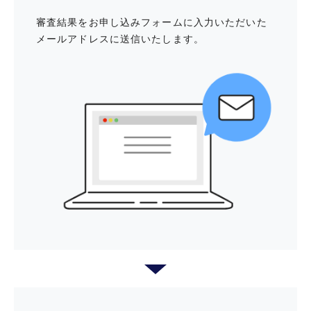
「セゾンの木曜日」
審査結果をお申し込みフォームに入力いただいた
メールアドレスに送信いたします。
資産運用に関するサービス
金融にまつわるさまざまなお悩み
を、何度でも無料でご相談いただけ
ます。
さまざまなお金のお悩みに、商品提
案を行わずお応えするセカンドオピ
ニオンサービス
WEBから収支・貯蓄の自動予測がで
き、最適な保障や資産形成の解決策
をご案内いたします。