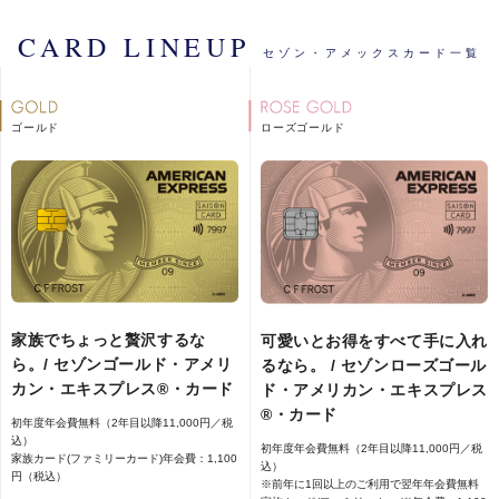
CARD LINEUP
完全個室の会員制インドアゴルフ場
セゾン・アメックスカード一覧
『Lounge Range』ご優待
ゴールド
ローズゴールド
スイングタイプ診断 by TensorGolfご
優待
ビューティー・リラクゼーションに関するサービ
ス
家族でちょっと贅沢するな
可愛いとお得をすべて手に入れ
ら。/ セゾンゴールド・アメリ
るなら。 / セゾンローズゴール
エステサロン「エルセーヌ」の施術
カン・エキスプレス®・カード
ド・アメリカン・エキスプレス
コースを特別割引で
®・カード
初年度年会費無料（2年目以降11,000円／税
込）
初年度年会費無料（2年目以降11,000円／税
家族カード(ファミリーカード)年会費：1,100
込）
円（税込）
※前年に1回以上のご利用で翌年年会費無料