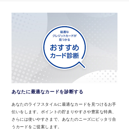
ショッピングご利用で自動的にマイ
引換にはNetアンサーご登録およびセゾンPortalアプリ
ご利用いただいた分をあとからリボに変更したり、すべ
ルがたまるサービス「SAISON MILE
のダウンロードが必要となります。
てのご利用分を自動でリボに変更することができます。
CLUB」
詳細は下記の
をご確認ください。
引換方法ステップ
リボについて
海外でステッカーのある世界中のC
引換方法ステップ
D・ATMで最大24時間、現地通貨を
お引き出し可能
利用明細について
セゾンPortalホーム画面赤枠からサー
ビス一覧を選択
プライオリティ・パス
注意事項
Netアンサーからご確認いただけます。Netアンサーは、
セゾンカード会員の皆様をサポートする便利なインター
特典の適用は、本ページよりお申し込みいただいた場合に限ります。
ネットサービスで、パソコンやスマートフォンから、24
セゾンプラチナ・アメリカン・エキスプレス®・カードを過去に発行された方、
現在お持ちの方はキャンペーン対象外となります。
時間いつでもどこでも簡単にご利用いただけます。（登
審査により、お申し込みの意に添えない場合がございます。その場合は特典の
あなたに最適なカードを診断する
国内の主要空港ラウンジを無料でご
録料無料）
対象外となります。あらかじめご了承ください。
本キャンペーンは、エントリー不要です。
利用
あなたのライフスタイルに最適なカードを見つけるお手
進呈金額の上限は、お一人様18,000円までとなります。
家族カード(ファミリーカード)ご利用分も特典進呈の対象です。進呈金額は本カ
伝いをします。ポイントの貯まりやすさや豊富な特典、
利用明細について
ード会員様のご利用分と合算のうえ、18,000円までとなります。
進呈対象となるご利用分は、リボ手数料や分割払手数料、年会費を除くショッ
さらには使いやすさまで、あなたのニーズにピッタリ合
ピングご利用分となります。
海外・国内の旅行中の事故について
うカードをご提案します。
キャッシュバックなどのマイナス計上がある場合は、ご利用金額からマイナス