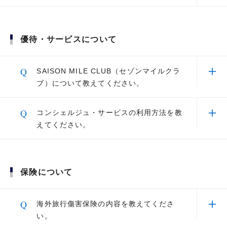
詳細は以下をご確認ください。
れます。
星野リゾートのご宿泊を、会員限定
A
永久不滅ポイントは有効期限のないポイントで
詳細はこちら
価格でご用意
タッチ決済
す。「貯める」「使う」「運用する」お得なポイ
優待・サービスについて
ントサービスです。
通常利用で1,000円（税込）につき1ポイント貯
※
まります。1ポイント＝最大5円相当
になりま
ミシュランお墨付き世界のホテルを
Q
SAISON MILE CLUB（セゾンマイルクラ
す。さらにプラチナカードでは、国内・海外2倍
予約でき、客室アップグレードや朝
ブ）について教えてください。
のポイント優遇がございます。
食無料など
A
SAISON MILE CLUB（セゾンマイルクラブ）
交換商品によっては、1ポイントの価値は5円未満になります。
Q
コンシェルジュ・サービスの利用方法を教
一部還元率の異なるサービスおよび加盟店がございます。
は、セゾンカードのショッピング利用額に応じて
日本全国にある一流ホテルをご優待
えてください。
ワンタイムパスコードにて本人確認を
自動的にJALのマイルが貯まるサービスです。
料金で。朝食サービスや駐車場無料
実施。送信先を確認の上、「送信」を
などの様々な特典もご用意
選択
A
【ポイントのお得な貯め方】
詳細はこちら
※
コンシェルジュ・サービスは24時間365日対応
で、予約代行などの「コンシェルジュ・サービ
不要な場合もあり
お持ちのiPhoneでApple Payを設定し、すぐに利用できます。
保険について
日々のお支払いをセゾンカードにまとめてお
ス」、旅行に関する「トラベルサービス」があり
全国の厳選されたホテル・旅館・レ
Apple Pay（QUICPay加盟店）での1回あたりのご利用上限金額は店舗によ
ます。ご利用方法は、カード裏面にある二次元コ
得に
ストランをお得に予約
り異なります。
光熱費や保険料、各種のお支払いなどをまとめて
ードよりカスタマーサポートへアクセスいただ
Q
海外旅行傷害保険の内容を教えてくださ
TM and Ⓒ2023 Apple Inc. All rights reserved.
クレジットカード支払い
き、お問い合わせ方法をご確認ください。また、
い。
Apple、Apple Pay、iPhoneは、Apple Inc.の商標です。iPhoneの商標
プラチナ会員専用アプリ「セゾン・アメリカン・
は、アイホン株式会社のライセンスにもとづき使用されています。