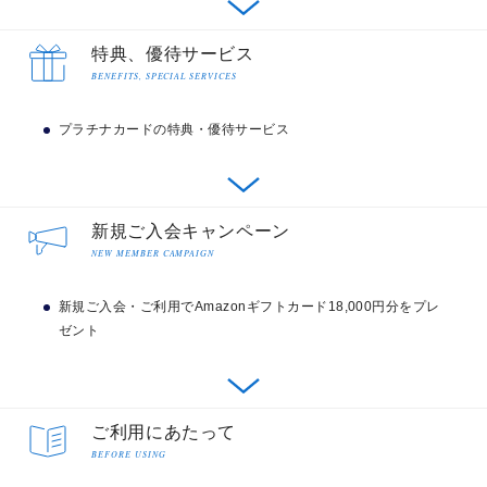
スなどさまざまな特別対応が受けられます。
ポイント優遇
特典、優待サービス
BENEFITS, SPECIAL SERVICES
国内、海外ショッピングご利用で2倍
ポイント還元率が高いからマイルが貯まりやす
セゾンプラチナ・アメリカン・エキスプレス®・カード
い
プラチナカードの特典・優待サービス
なら、国内、海外でのショッピングご利用で、永久不滅
ポイントが通常の2倍（1,000円（税込）ごとに2ポイン
ショッピングご利用でマイルがたまる「SAISON MILE 
プラチナカードの特典・優待サービス
ト）貯まります。
CLUB」にご登録いただくと、ショッピングご利用
新規ご入会キャンペーン
1,000円（税込）につきJALのマイルが10マイルたまり
NEW MEMBER CAMPAIGN
1ポイント＝最大5円相当
海外旅行からグルメ、ショッピングはもちろんスポーツ
ます。登録・ご利用の前にご確認ください。
交換商品によっては、1ポイントの価値は5円未満になります。
ジムや家事などの日常使いできるものまでさまざまなジ
加算されるポイントはご利用明細書でご案内いたします。
新規ご入会・ご利用でAmazonギフトカード18,000円分をプレ
キャッシングのご利用、年会費、カード再発行手数料、Edyへのチャージ、
ャンルの優待・特典サービスをご用意しております。
nanacoへのチャージなどにポイントは付きません。
ゼント
SAISON MILE CLUB
小数点以下は繰りあげになります。
SAISON MILE CLUB〈ショッピングマイルプラン〉にご登録の場合は、永久不
滅ポイント優遇サービスの対象外となります。
プラチナ会員様限定のサービス
一部還元率の異なるサービスおよび加盟店がございます。
キャンペーン内容
プラチナ会員様専用のコンシェルジュ・サービ
（株）クレディセゾンが実施する他のポイント倍増キャンペーンやセゾンポイ
ご利用にあたって
ントモールなどのサービスとの重複によるポイント加算はございません。
ス
BEFORE USING
Amazonギフトカード18,000円分プレゼント
ハイヤー送迎サービスご優待