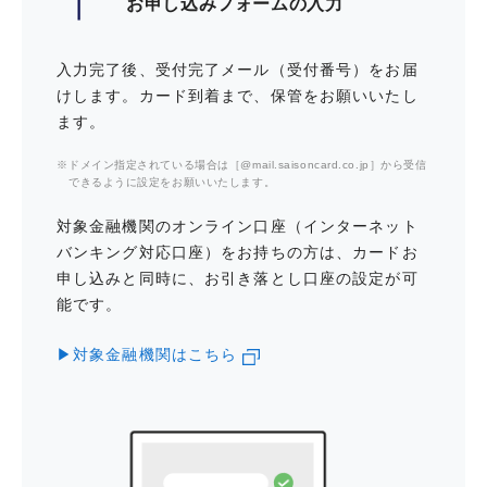
お申し込みフォームの入力
「まんがセゾン」は最大50％ポイン
ト還元!!おトクにまんがをお楽しみい
マイルなど他のポイントに交換
ただけます。
「SAISON MILE CLUB」に登録すると、ショッ
入力完了後、受付完了メール（受付番号）をお届
ピングご利用金額に応じて自動的にJALのマイル
けします。カード到着まで、保管をお願いいたし
が貯まります。1,000円のご利用で10マイルの取
ます。
インターネット上での不正使用によ
得に加え、優遇ポイントとして永久不滅ポイント
る損害を補償「オンライン・プロテ
が2,000円で1ポイント貯まります。貯まった永
ドメイン指定されている場合は［@mail.saisoncard.co.jp］から受信
クション」
できるように設定をお願いいたします。
久不滅ポイントを「JALマイル交換」(Netアンサ
ー限定)を活用し、マイルへ交換することができ
対象金融機関のオンライン口座（インターネット
毎月月末の最後の金・土・日は全国
ます。
バンキング対応口座）をお持ちの方は、カードお
のロフトでのお買物が5％OFF
申し込みと同時に、お引き落とし口座の設定が可
一部還元率の異なるサービスおよび加盟店がございます。
本プログラムはクレディセゾンによる提供です。 本プログラム
能です。
についてのお問い合わせはAmazonではお受けしておりません。
クレディセゾンまでお願いいたします。
Amazon、Amazon.co.jpおよびそれらのロゴはAmazon.com,
▶対象金融機関はこちら
レジャー・グルメ・ショッピング、
Inc.またはその関連会社の商標です。
育児・教育・生活サポートまで約14
0万件の特典がある
購入した物品の破損・盗難などの損