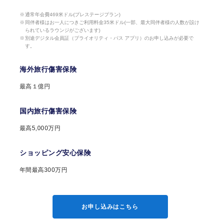
通常年会費469米ドル(プレステージプラン)
同伴者様はお一人につきご利用料金35米ドル(一部、最大同伴者様の人数が設け
られているラウンジがございます)
別途デジタル会員証（プライオリティ・パス アプリ）のお申し込みが必要で
す。
海外旅行傷害保険
最高１億円
国内旅行傷害保険
最高5,000万円
ショッピング安心保険
年間最高300万円
お申し込みはこちら