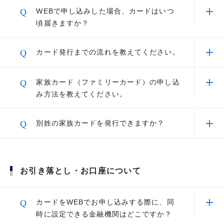
A
会員登録日の末日を締め日として、翌々月4日が
Q
WEBで申し込みした場合、カードはいつ
F
のお申し込みを受け付けております。
年会費のご請求月となります。
頃届きますか？
当社が会員登録をした月の翌月から1年分を上記
のお日にちにご請求いたします。
海外用Wi-Fi・携帯電話レンタルサー
A
セゾンプラチナ・アメリカン・エキスプレス®・
Q
カード発行までの流れを教えてください。
会員登録日はカードお届け時のカード台紙または
ビスを優待料金で
お支払金額の確認や、会員様限定特典をご利用いただけ
カードは最短3営業日にて発行しお送りいたしま
※
Netアンサー
ログイン後の「お客様情報の確
る、スマートフォンアプリ「セゾンPortal」内に、タイ
す。はじめてセゾンカードをお申し込みの場合
A
以下よりご確認ください。
認・変更」よりご確認いただけます。
Q
家族カード（ファミリーカード）の申し込
は、本人限定受取郵便にて郵送となります。郵便
ムリーな限定特典やコンシェルジュなどの便利な機能、
お申し込み方法はこちら
み方法を教えてください。
事情により1週間～10日ほどかかる場合がござい
ニーズに応じたサービスなど、いつでもすぐにご利用い
Netアンサーはセゾンカード会員の皆様をサポートする便利なイ
JR東海エクスプレス予約サービス
ンターネットサービスです。
ます。
ただけるプラチナカード会員様専用ページをご用意して
（プラスEX会員）
A
WEBでカードをお申し込みいただいた際に同時
Q
おります。
別姓の家族カードを発行できますか？
にお申し込みいただけます。
お申し込み情報の送信ボタンクリック後に、家族
A
通常、別姓での家族カードのお申し込みはできま
引換券照会画面から「引換」を選択
Platinum Portal
ハイヤー送迎サービスご優待
カード（ファミリーカード）のお申し込み画面が
せんが、国際結婚や外国籍同士結婚および同性パ
表示されますので、そちらからお申し込みくださ
お引き落とし・お口座について
ートナー（LGBT）や事実婚に該当する場合は郵
い。
送にてお申し込み可能です。
タッチ決済・スマホ決済・電子マネー
カードがお手元に届いてからは、Netアンサーよ
詳しくは
こちら
Q
りいつでもお申し込みいただけます。
カードをWEBでお申し込みする際に、同
ご利用可能枠の一時増額
タッチ決済やApple Pay、QUICPay™（クイックペイ）
時に設定できる金融機関はどこですか？