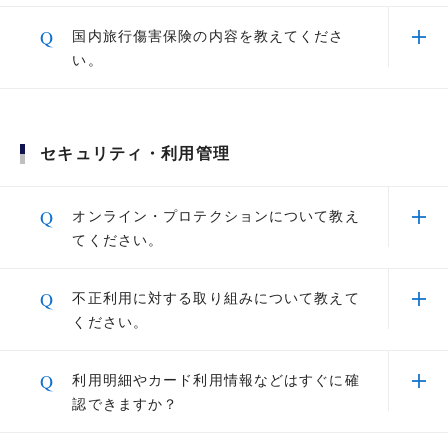
専用サイトを経由するとポイント最大30倍
エキスプレス・カード アプリ」からもサービス
A
補償規定は以下よりご確認ください。
ライフスタイルサポートに関するサービス
専用ネットショッピング「セゾンポイントモー
Q
国内旅行傷害保険の内容を教えてくださ
をご利用いただけます。「セゾン・アメリカン・
Apple Pay
ル」を経由のネットショッピングで最大30倍ポ
セゾンプラチナ・アメリカン・エキスプレス®・
い。
エキスプレス・カード アプリ」は、「セゾン
カード補償規定はこちら
イントが貯まります。さらにショップ独自のポイ
ゴルフプレー中のご自身のお怪我や
Portal」内から、ダウンロードが可能です。
ント（楽天ポイント,ベルメゾン・ポイントな
A
賠償事故、ゴルフ用品の損害などを
補償規定は以下よりご確認ください。
各サービスは、お電話やスマートフォンからお問い合わせいただ
ど）も付与されます。
補償
けます。
セゾンプラチナ・アメリカン・エキスプレス®・
「セゾンツールバー」に登録すると、セゾンポイ
セキュリティ・利用管理
カード補償規定はこちら
詳細はこちら
ントモールを経由しなくてもネットショッピング
偶然な事故によるスマートフォンの
で最大30倍ポイント貯まります。
Q
損害（画面破損）の修理費用を補償
オンライン・プロテクションについて教え
てください。
永久不滅ポイントが貯まるキャンペーンがた
くさん
受信したワンタイムパスコード入力の上、
A
インターネット上での不正使用による損害を補償
Q
セゾンカード会員様向けのお得なプレゼント＆キ
「認証」を選択
不正利用に対する取り組みについて教えて
全員元警察官の専門相談員が「騒
するサービスです。全カードが対象になりますの
ャンペーン情報が充実しています。
ください。
音」や「迷惑行為」などのトラブル
QUICPayは、お持ちのおサイフケータイ®をお店の端末にスマー
で、安心してオンライン・ショッピングをお楽し
解決を支援
トフォンや携帯電話をかざすだけでお支払いが完了します。
みいただけます。
A
カードを安心・安全にご利用いただくための注意
Q
利用明細やカード利用情報などはすぐに確
補償を受ける条件は以下のとおりです。
QUICPayは「おサイフケータイ®」対象の端末に限り、ご利用いただけま
【ポイントのお得な使い道】
点と、当社でのセキュリティ対策の取り組みをこ
す。
認できますか？
弊社が実施する調査で不正利用による被害が確認できる
ちらでご案内しております。
ひとつの端末にQUICPayと Google Pay を重複して登録することはできま
ビジネスに関するサービス
こと
せん。QUICPayをご利用されている端末に Google Pay を登録すると、
永久不滅ポイントでアイテムを購入