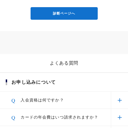
補償「海外・国内旅行傷害保険」
となります。
カード表示内容
対象期間中のご利用であっても、利用された加盟店からの売上データが利用締
切日（毎月10日）をすぎる場合は対象外となります。
診断ページへ
例）利用期限が2026年8月31日までの場合：利用期間内にご利用のうえ、2026
カードをお受け取りになりましたら、すぐにご署名をお
年9月10日までに当社にて売上が確認できた金額が対象
願いいたします。
返品や取り消しの場合、事務処理などの関係で当社で売上が確認できなかった
国際線手荷物宅配サービスご優待
場合は対象外となります。
特典付与時点でカードを解約されている場合は、進呈対象外となります。
カードのお支払い状況によっては、特典進呈の対象外となる場合がございま
カード表示内容
す。
他の入会キャンペーンや入会特典との重複による進呈はございません。
本企画は予告なく変更・中止させていただく場合がございます。
本キャンペーンの内容は、2026年7月15日現在の情報です。
ご宿泊ホテルと空港間の国内線手荷
よくある質問
プラチナ会員様限定スマートフォンアプリ「セ
物当日配送サービス『Airporter』ご
サービス一覧のその他内にある【ギフ
ゾンPortal」
＜Amazonギフトカードについて＞
優待
トコード受取り】を選択
お申し込みについて
お引き換えは本会員様に限り、「Netアンサー」へのログインが必要となりま
す。ログインできない場合はお引き換えいただけません。
空港での「コートお預かり」をご優
進呈されたAmazonギフトカードはセゾンPortalアプリよりお引き換えくださ
待料金で
い。
Q
入会資格は何ですか？
引換期限を過ぎますと無効となりますので、必ず期限内にお引き換えくださ
い。また、再進呈はできかねます。
A
セゾンプラチナ・アメリカン・エキスプレス®・
Q
カードの年会費はいつ請求されますか？
カードは、安定した収入があり、社会的信用を有
世界145ヵ国、10,200以上の拠点を
お申し込みはこちら
するご連絡可能な方（学生・未成年を除く）から
持つハーツレンタカーを5～20％OF