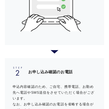
害を補償「ショッピング安心保険」
全国の人気店舗やインターネットサ
ービスで、会員限定の優待が受けら
れる
ご自宅に眠るブランド品を会員様限
定の特別買取価格にてご案内
お申し込み確認のお電話
三井のカーシェアーズでのクルマの
ご利用を会員限定の入会特典でおト
申込内容確認のため、ご自宅、携帯電話、お勤め
クに。
先へ電話やSMS送信をさせていただく場合がござ
います。
なお、お申し込み確認のお電話を省略する場合が
オリックスレンタカー ご優待