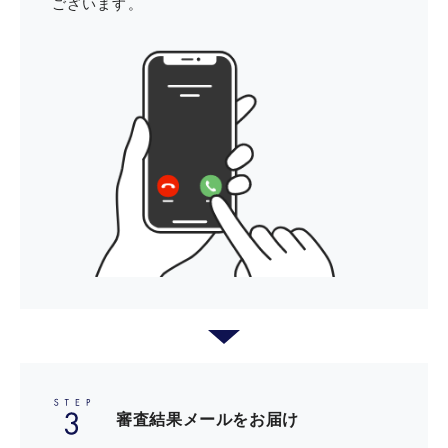
ございます。
ニッポンレンタカー ご優待
トヨタレンタカー ご優待
割引優待サービス「セゾンフクリ
コ」
毎週木曜日は全国のTOHOシネマズ
審査結果メールをお届け
で映画が1,200円で鑑賞可能に！