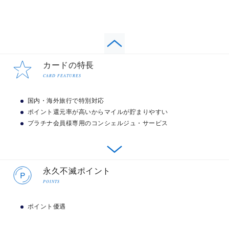
カードの特長
CARD FEATURES
国内・海外旅行で特別対応
ポイント還元率が高いからマイルが貯まりやすい
プラチナ会員様専用のコンシェルジュ・サービス
国内・海外旅行で特別対応
永久不滅ポイント
POINTS
空港までのハイヤー送迎、空港ラウンジの利用、海外・
国内の最高級ホテルの優待価格での利用やお部屋のアッ
ポイント優遇
プグレードや朝食無料、スパ割引などの特典、専用コン
シェルジュによる旅行の手配、国際線手荷物宅配サービ