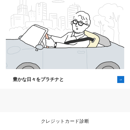
特典進呈時期
キャッシングについて
カードご入会日の3ヵ月後の10日までに進呈いたしま
す。
銀行やコンビニなど、セゾンカードのステッカーのある
期間限定サービス
全国のATMでご利用いただけます。また、ONLINEキャ
引換期限は、ご入会日の4ヵ月後の15日です。
ッシングのご利用なら、パソコンや携帯電話から24時間
お手続きができ、最短数十秒※でお振り込みいたしま
ショッピング・ダイニング・ホテ
カード
利用
特典
特典引換
入会日
期限
進呈時期
期限
ル、季節特集や期間限定特典などの
す。
450以上のお得な特典をご用意
2026年
2026年
2026年
2026年
8月31日(月)
10月10日(土)
11月15日(日)
7月中
振込手数料はクレディセゾンが負担いたします。
まで
までに進呈
まで
ご利用可能枠の範囲内でご利用ください。
一部提携カードやお引き落とし口座によってはご利用いただけない場合がござ
2026年
2026年
2026年
2026年
会員様限定の、キャッシュバック専
豊かな日々をプラチナと
9月30日(水)
11月10日(火)
12月15日(火)
います。
8月中
まで
までに進呈
まで
用キャンペーンプログラム。最大3
メンテナンス等によりご利用いただけない時間帯がございます。
0%キャッシュバックもご用意
2026年
2026年
2027年
2026年
10月31日(土)
12月10日(木)
1月15日(金)
9月中
まで
までに進呈
まで
キャッシングについて
旅行に関するサービス
引換方法
クレジットカード診断
リボ払いについて