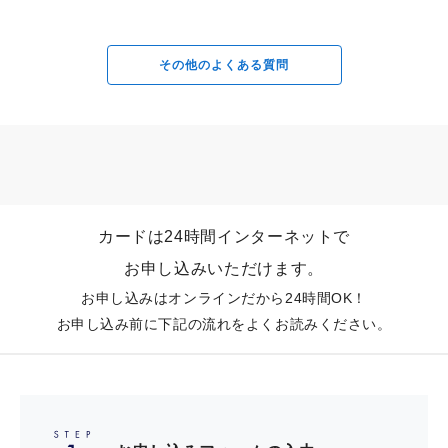
A
セキュリティ＆サポート
セゾンカード会員様をサポートするインターネッ
弊社に連絡した日を含めて61日前までさかのぼったご利
QUICPayの登録は削除されます。お手数ですが、カード裏面に記載のイン
厳選した8,000以上のアイテムが揃うオンライン
フォメーションセンターにご連絡いただき、QUICPayの解約手続きをお願
用分
トサービス「Netアンサー」より、24時間いつで
ストア「STOREE SAISON」でさまざまな商品
JR東海エクスプレス予約サービス
いいたします。
もご確認いただけます。（登録料無料）
（プラスEX会員）
と交換できます。STOREE SAISONでは、専任
QUICPayでの1回あたりのご利用上限金額は20,000円（税込）となりま
その他のよくある質問
す。
バイヤーがこだわりの目線で厳選した家電、グル
詳細はこちら
「おサイフケータイ®」は株式会社NTTドコモの登録商標です。
メ、キッチン、ホーム・インテリア、ビューティ
ー・ヘルスケア、体験などのさまざまなアイテム
法人向け顧問弁護士サービス「リー
QUICPay
を取りそろえています。
ガルプロテクト」ご優待
月々のお支払いにあてる
「QUICPay」「QUICPay＋」は、株式会社ジェーシービーの登録商標です。
月々のお支払いに永久不滅ポイントを使うことが
カードは24時間インターネットで
できます。ショッピングのお支払いに使う「ポイ
セゾン弁護士紹介サービス
ギフトコード照会画面よりギフトコー
お申し込みいただけます。
お申し込みはこちら
ントdeお買物サービス」で200ポイント（＝900
ドの登録・利用
円分）単位で交換したポイント分の金額がショッ
お申し込みはオンラインだから24時間OK！
ピングご利用分のご請求金額から差し引かれま
なお、特典のAmazonギフトカードは、郵送ではお届けできませんの
お申し込み前に下記の流れをよくお読みください。
で、あらかじめご了承ください。
す。
グルメ・ショッピング・レジャーに関するサービ
ギフト券と交換
ス
UCギフトカード、各種商品券、Amazonギフト
カードなどへ交換できます。