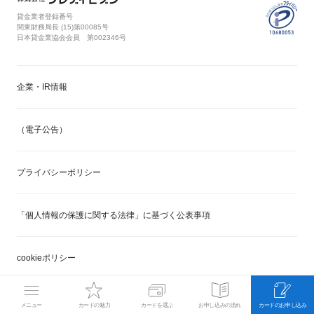
貸金業者登録番号
関東財務局長 (
15
)第00085号
日本貸金業協会会員 第002346号
企業・IR情報
（電子公告）
プライバシーポリシー
「個人情報の保護に関する法律」に基づく公表事項
cookieポリシー
セキュリティポリシー
メニュー
カードの魅力
カードを選ぶ
お申し込みの流れ
カードのお申し込み