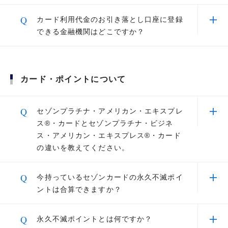
などがご利用できます。
A
みずほ銀行、三井住友銀行、ゆうちょ銀行
Q
カード利用代金のお引き落とし口座に登録
（※WEB受付）、三菱UFJ銀行、りそな銀行、
できる金融機関はどこですか？
埼玉りそな銀行、関西みらい銀行などが設定いた
スーツケースなど、かさばる荷物を
ホテルなどのご指定の場所へお届け
だけます。
A
登録可能金融機関は以下よりご確認いただけま
す。
カード・ポイントについて
登録可能金融機関一覧はこちら
空港にて手荷物おひとつを無料でお
預かり
Q
セゾンプラチナ・アメリカン・エキスプレ
ス®・カードとセゾンプラチナ・ビジネ
ス・アメリカン・エキスプレス®・カード
コンビニエンスストアやスーパーマーケットをはじめ、暮らしの
引換券照会画面より「実行する」を選
の違いを教えてください。
さまざまなシーンで普及が進むタッチ決済。
択
宿泊に関するサービス
レジにあるリーダーに非接触対応のカード※1をタッチするだけ
A
セゾンプラチナ・アメリカン・エキスプレス®・
で、サインも暗証番号も不要※2。スピーディにお支払いが完了
Q
今持っているセゾンカードの永久不滅ポイ
します。
カードは一般向けのカードとなり、セゾンプラチ
【ゴールド、プラチナカード会員限
ントは合算できますか？
ナ・ビジネス・アメリカン・エキスプレス®・カ
定】「星のや」ご優待 星野リゾート
非接触対応のカードには、以下のタッチ決済対応マークが記載されていま
のご宿泊を、会員限定価格でご用意
す。
ードは個人事業主・法人向けのカードとなりま
A
同一名義のカードで永久不滅ポイント対象のカー
Q
永久不滅ポイントとは何ですか？
一定金額を超えるお支払いは、カードを挿し暗証番号を入力するか、サイ
す。
ドであれば、永久不滅ポイントは自動的に合算さ
ンが必要となります。