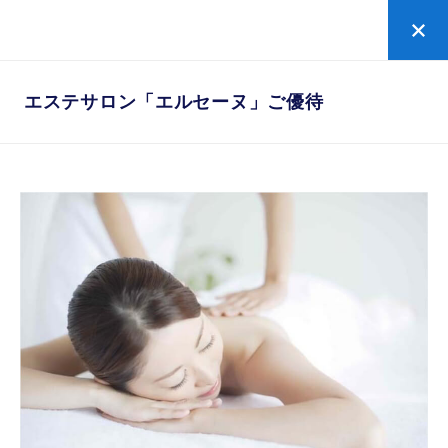
プラチナ
の新規お申し込みはこちら
エステサロン「エルセーヌ」ご優待
エステサロン「エルセーヌ」ご優待