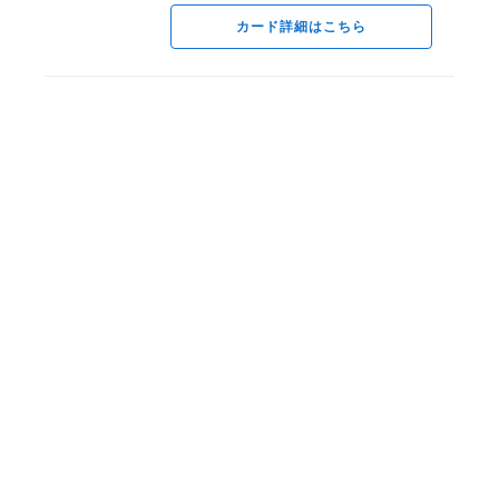
別途会員登録が必要です。
カード詳細はこちら
カード詳細はこちら
カード基本情報
CARD SPECS
年会費
33,000円（税込）
入会資格
安定した収入があり、社会的信用を有するご連絡可能な方（学生・
未成年を除く）
電子マネー