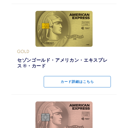
セゾンゴールド・アメリカン・エキスプレ
セゾンゴールド・アメリカン・エキスプレ
ス ®・カード
ス ®・カード
カード詳細はこちら
カード詳細はこちら
ゴルファー保険
ゴルフプレー中のご自身のお怪我や賠償事故、ゴルフ用品の損害、
ホールインワン・アルバトロス費用まで補償します。
上記は概要の記載です。補償内容の詳細は、補償規定をご確認ください。