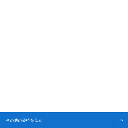
貸金業者登録番号
関東財務局長 (
15
)第00085号
日本貸金業協会会員 第002346号
企業・IR情報
（電子公告）
プライバシーポリシー
「個人情報の保護に関する法律」に基づく公表事項
cookieポリシー
その他の優待を見る
その他の優待を見る
セキュリティポリシー
メニュー
カードの魅力
カードを選ぶ
お申し込みの流れ
カードのお申し込み