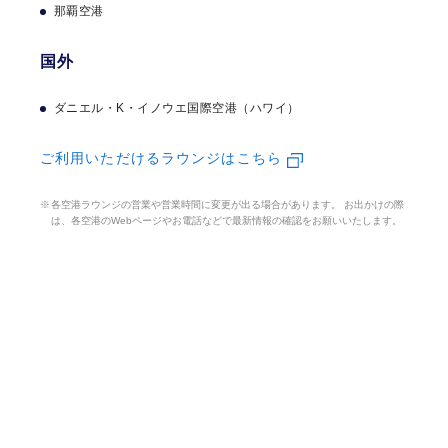
那覇空港
国外
ダニエル・K・イノウエ国際空港（ハワイ）
ご利用いただけるラウンジはこちら
各空港ラウンジの営業や営業時間に変更が出る場合があります。 お出かけの際
は、各空港のWebページやお電話などで最新情報の確認をお願いいたします。
貯めたポイントを
自
由に活かす。
セゾンのポイント