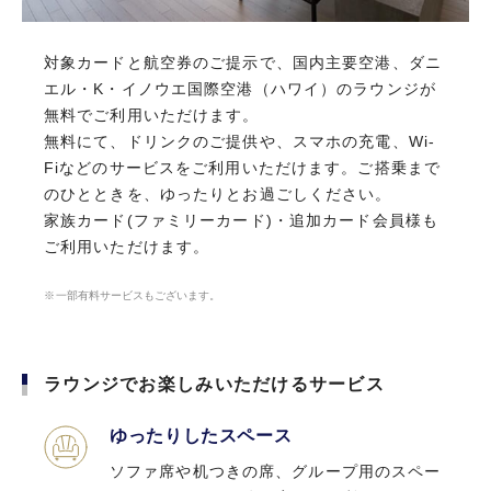
対象カードと航空券のご提示で、国内主要空港、ダニ
ラウンジでお楽しみいただけるサービス
エル・K・イノウエ国際空港（ハワイ）のラウンジが
無料でご利用いただけます。
無料にて、ドリンクのご提供や、スマホの充電、Wi-
ゆったりしたスペース
Fiなどのサービスをご利用いただけます。ご搭乗まで
ソファ席や机つきの席、グループ用のスペー
のひとときを、ゆったりとお過ごしください。
スなどがあり、用途に応じてご利用いただけ
家族カード(ファミリーカード)・追加カード会員様も
ます。 搭乗までのひとときを、ゆったりとお
ご利用いただけます。
過ごしください。
一部有料サービスもございます。
ドリンクサービス
ラウンジ内は、各種お飲み物が用意されてお
ラウンジでお楽しみいただけるサービス
り、お好きなソフトドリンクをお飲みいただ
けます。 アルコール飲料をお召し上がりにな
ゆったりしたスペース
れるラウンジもございます。
ソファ席や机つきの席、グループ用のスペー