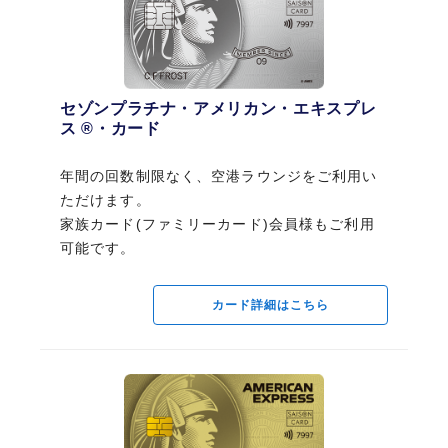
カード詳細はこちら
セゾンプラチナ・アメリカン・エキスプレ
ス ®・カード
年間の回数制限なく、空港ラウンジをご利用い
最上の体験を知る、クレバーな
家族でちょっと贅沢するな
ただけます。
選択なら。 / セゾンプラチナ・
ら。/ セゾンゴールド・アメリ
アメリカン・エキスプレス®・
カン・エキスプレス®・カード
家族カード(ファミリーカード)会員様もご利用
セゾンゴールド・アメリカン・エキスプレ
カード
ス ®・カード
可能です。
初年度年会費無料（2年目以降11,000円／税
込）
年会費：33,000円（税込）
家族カード(ファミリーカード)年会費：1,100
年間の回数制限なく、空港ラウンジをご利用い
家族カード(ファミリーカード)年会費：3,300
円（税込）
カード詳細はこちら
円（税込）
ただけます。※ 家族カード(ファミリーカード)
会員様もご利用可能です。
カードのお申し込みはこちら
カードのお申し込みはこちら
カード詳細はこちら
カード詳細はこちら
カード詳細はこちら