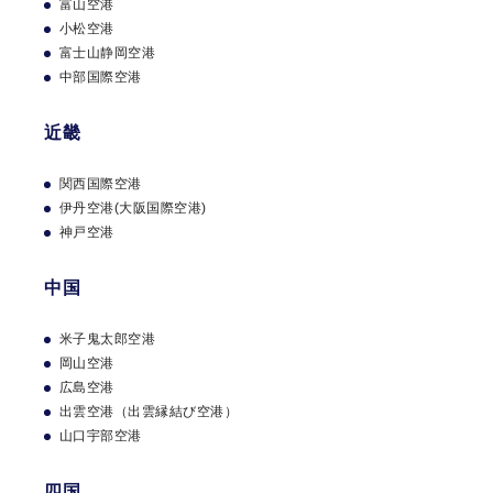
富山空港
岡山空港
小松空港
広島空港
富士山静岡空港
出雲空港（出雲縁結び空港）
中部国際空港
山口宇部空港
近畿
四国
関西国際空港
徳島阿波おどり空港
伊丹空港(大阪国際空港)
高松空港
神戸空港
松山空港
アメックス会員限定
高知空港
の
優待を楽しむ。
中国
九州
米子鬼太郎空港
岡山空港
福岡空港
アメックスの優待・特典
広島空港
北九州空港
出雲空港（出雲縁結び空港）
佐賀空港
山口宇部空港
長崎空港
熊本空港（阿蘇くまもと空港）
四国