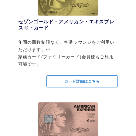
ローズゴールド
パール
セゾンゴールド・アメリカン・エキスプレ
ス ®・カード
年間の回数制限なく、空港ラウンジをご利用い
ただけます。※
セゾンローズゴールド・アメリカン・エキ
スプレス ®・カード
家族カード(ファミリーカード)会員様もご利用
可能です。
年間2回まで、空港ラウンジをご利用いただけま
スマホ決済でいつも還元される
可愛いとお得をすべて手に入れ
す。
なら。 / セゾンパール・アメリ
るなら。 / セゾンローズゴール
カード詳細はこちら
カン・エキスプレス®・カード
ド・アメリカン・エキスプレス
®・カード
カード詳細はこちら
初年度年会費無料（2年目以降1,100円／税
込）
初年度年会費無料（2年目以降11,000円／税
※年1回以上の利用で翌年無料
込）
家族カード(ファミリーカード)年会費：無料
※前年に1回以上のご利用で翌年年会費無料
家族カード(ファミリーカード)年会費：1,100
円（税込）