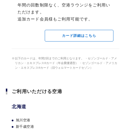
追加カード年会費：3,300円（税込）
年間の回数制限なく、空港ラウンジをご利用い
ただけます。
北海道
追加カード会員様もご利用可能です。
カードのお申し込みはこちら
カードのお申し込みはこちら
旭川空港
新千歳空港
カード詳細はこちら
カード詳細はこちら
カード詳細はこちら
函館空港
東北
自分に合ったカードを比較して選ぶ
以下のカードは、年間2回までのご利用となります。 ・セゾンゴールド・アメ
リカン・エキスプレス®カード（年会費優遇型） ・セゾンゴールド・アメリカ
ン・エキスプレス®カード（旧ウォルマートカードセゾン）
青森空港
仙台国際空港
秋田空港
ご利用いただける空港
関東
北海道
成田国際空港第1ターミナル
成田国際空港第2ターミナル
旭川空港
羽田空港第1ターミナル
新千歳空港
羽田空港第2ターミナル