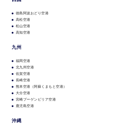
大分空港
宮崎ブーゲンビリア空港
鹿児島空港
徳島阿波おどり空港
高松空港
松山空港
沖縄
高知空港
那覇空港
九州
国外
福岡空港
北九州空港
ダニエル・K・イノウエ国際空港（ハワイ）
日常を豊かにする
セ
佐賀空港
長崎空港
ゾンカードの優待を
ご利用いただけるラウンジはこちら
熊本空港（阿蘇くまもと空港）
使う。
大分空港
各空港ラウンジの営業や営業時間に変更が出る場合があります。 お出かけの際
宮崎ブーゲンビリア空港
は、各空港のWebページやお電話などで最新情報の確認をお願いいたします。
鹿児島空港
セゾンの優待・特典
沖縄