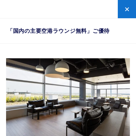
「国内の主要空港ラウンジ無料」ご優待
「国内の主要空港ラウンジ無料」ご優待
対象カードと航空券のご提示で、国内主要空港、ダニ
エル・K・イノウエ国際空港（ハワイ）のラウンジが
無料でご利用いただけます。 無料にて、ドリンクのご
提供や、スマホの充電、Wi-Fiなどのサービスをご利
用いただけます。ご搭乗までのひとときを、ゆったり
とお過ごしください。 家族カード(ファミリーカー
ド)・追加カード会員様もご利用いただけます。
一部有料サービスもございます。