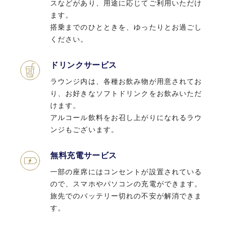
スなどがあり、用途に応じてご利用いただけ
無料充電サービス
ます。
一部の座席にはコンセントが設置されている
搭乗までのひとときを、ゆったりとお過ごし
ので、スマホやパソコンの充電ができます。
ください。
旅先でのバッテリー切れの不安が解消できま
す。
ドリンクサービス
ラウンジ内は、各種お飲み物が用意されてお
新聞や雑誌の閲覧
り、お好きなソフトドリンクをお飲みいただ
けます。
豊富な種類の新聞・雑誌が自由に閲覧いただ
アルコール飲料をお召し上がりになれるラウ
けます。
ンジもございます。
インターネット環境
無料充電サービス
Wi-Fiサービスが無料で利用できるのも、空
一部の座席にはコンセントが設置されている
港ラウンジのサービスの特長。 ご出張時のメ
ので、スマホやパソコンの充電ができます。
ールチェック、ご旅行先のレストランやホテ
旅先でのバッテリー切れの不安が解消できま
ルの情報検索など、ラウンジでお過ごしの時
す。
間を有意義に活用できます。