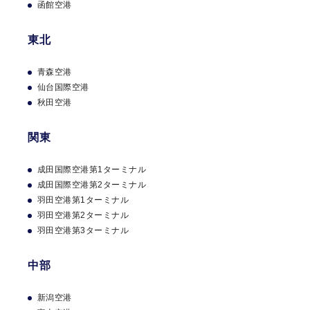
函館空港
羽田空港第3ターミナル
東北
中部
青森空港
新潟空港
仙台国際空港
富山空港
秋田空港
小松空港
富士山静岡空港
関東
中部国際空港
成田国際空港第1ターミナル
近畿
成田国際空港第2ターミナル
羽田空港第1ターミナル
関西国際空港
羽田空港第2ターミナル
伊丹空港(大阪国際空港)
羽田空港第3ターミナル
神戸空港
中部
中国
カードの魅
CARD
新潟空港
米子鬼太郎空港