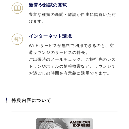
新聞や雑誌の閲覧
豊富な種類の新聞・雑誌が自由に閲覧いただ
けます。
特典内容について
カードの特徴から選ぶ
インターネット環境
#JALのマイル高還元
#プライオリティ・パス無料
Wi-Fiサービスが無料で利用できるのも、空
#年会費実質無料
#海外・国内旅行傷害保険
港ラウンジのサービスの特長。
ご出張時のメールチェック、ご旅行先のレス
#フリーランスにおすすめ
トランやホテルの情報検索など、ラウンジで
お過ごしの時間を有意義に活用できます。
セゾンプラチナ・アメリカン・エキスプレ
ス ®・カード
CARD LINEUP
特典内容について
セゾン・アメックスカード一覧
年間の回数制限なく、空港ラウンジをご利用い
ただけます。 家族カード(ファミリーカード)会
員様もご利用可能です。
プラチナ
ゴールド