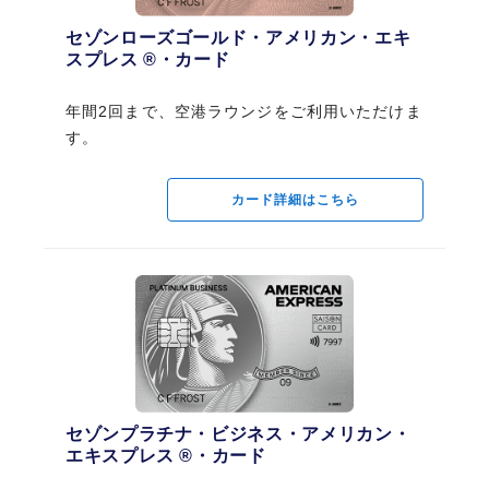
カードのお申し込みはこちら
カードのお申し込みはこちら
セゾンローズゴールド・アメリカン・エキ
スプレス ®・カード
カード詳細はこちら
カード詳細はこちら
セゾンプラチナ・ビジネス・アメリカン・
エキスプレス ®・カード
年間2回まで、空港ラウンジをご利用いただけま
す。
プラチナビジネス
コバルトビジネス
年間の回数制限なく、空港ラウンジをご利用い
ただけます。 追加カード会員様もご利用可能で
カード詳細はこちら
す。
カード詳細はこちら
以下のカードは、年間2回までのご利用となります。 ・セゾンゴールド・アメ
ビジネスに余裕をもたらす⼀枚
ビジネスに特化したシンプルな
リカン・エキスプレス®カード（年会費優遇型） ・セゾンゴールド・アメリカ
なら。 / セゾンプラチナ・ビジ
一枚なら。 / セゾンコバルト・
ン・エキスプレス®カード（旧ウォルマートカードセゾン）
ネス・アメリカン・エキスプレ
アメリカン・エキスプレス®・
セゾンプラチナ・ビジネス・アメリカン・
ス®・カード
カード
エキスプレス ®・カード
年会費：初年度無料
年会費：無料
ご利用いただける空港
次年度以降年会費33,000円（税込）
追加カード年会費：無料