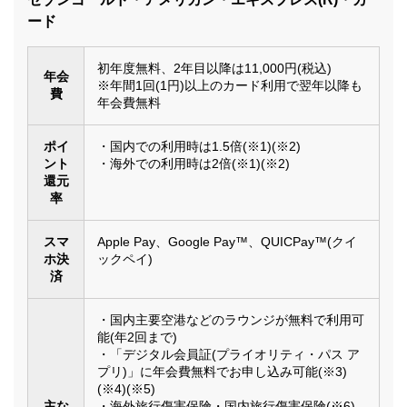
ード
初年度無料、2年目以降は11,000円(税込)
年会
※年間1回(1円)以上のカード利用で翌年以降も
費
年会費無料
ポイ
・国内での利用時は1.5倍(※1)(※2)
ント
・海外での利用時は2倍(※1)(※2)
還元
率
スマ
Apple Pay、Google Pay™、QUICPay™(クイ
ホ決
ックペイ)
済
・国内主要空港などのラウンジが無料で利用可
能(年2回まで)
・「デジタル会員証(プライオリティ・パス ア
プリ)」に年会費無料でお申し込み可能(※3)
(※4)(※5)
主な
・海外旅行傷害保険・国内旅行傷害保険(※6)