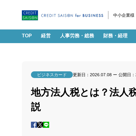
中小企業様
TOP
経営
人事労務・総務
財務・経理
ビジネスカード
更新日：
2026.07.08
ー 公開日：
地方法人税とは？法人
説