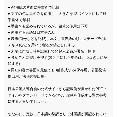
● A4用紙の片面に横書きで記載
● 文字の色は黒のみを使用し、大きさを12ポイントにして標
準書体で印刷
● 手書きも認められているが、鉛筆の使用は不可
● 使用する言語は日本語のみ
● 表紙(商号などを記載)、本文、裏表紙の順にステープラ(ホ
チキス)などを用いて綴るか袋とじにする
● 末尾に作成日時を記載して発起人全員が署名・捺印
● 各葉ごとに契印を押す(袋とじにした場合は、つなぎ目に契
印する)
● 同じ内容の書面を最低でも3部作成する(保存用、公証役場
提出用、法務局提出用)
日本公証人連合会の公式サイトから記載例が書かれたPDFフ
ァイルをダウンロードできるので、定款を作成する際の参考
にすると良いでしょう。
ちなみに、定款に日本語の翻訳として外国語が併記されてい