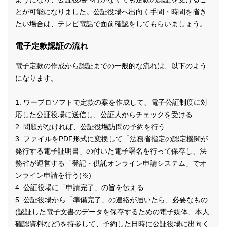
とが可能になりました。公証役場へ出向く手間・時間を省き
たい場合は、テレビ電話で面前確認をしてもらいましょう。
電子定款認証の流れ
電子定款の作成から認証までの一般的な流れは、以下のよう
になります。
1. ワープロソフトで定款の案を作成して、電子公証制度に対
応した公証役場に送信し、公証人からチェックを受ける
2. 問題がなければ、公証役場訪問の予約を行う
3. ファイルをPDF形式に変換して「法務省指定の認定機関が
発行する電子証明書」の付いた電子署名を行って保存し、法
務省が運営する「登記・供託オンライン申請システム」でオ
ンライン申請を行う(※)
4. 公証役場に「申請完了」の旨を伝える
5. 公証役場から「準備完了」の連絡が届いたら、必要なもの
(認証した電子文書のデータを保存するための電子媒体、本人
確認資料など)を持参して、予約した日時に公証役場に出向く