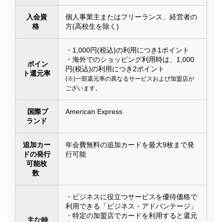
入会資
個人事業主またはフリーランス、経営者の
格
方(高校生を除く)
・1,000円(税込)の利用につき1ポイント
・海外でのショッピング利用時は、1,000
ポイン
円(税込)の利用につき2ポイント
ト還元率
(※)一部還元率の異なるサービスおよび加盟店が
ございます。
国際ブ
American Express
ランド
追加カー
年会費無料の追加カードを最大9枚まで発
ドの発行
行可能
可能枚
数
・ビジネスに役立つサービスを優待価格で
利用できる「ビジネス・アドバンテージ」
・特定の加盟店でカードを利用すると還元
主な特