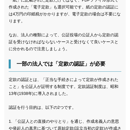
「紙」に記載された定款だけではなく、PDFファイル形式で
作成された「電子定款」も選択可能です。紙の定款の認証に
は4万円の印紙税がかかりますが、電子定款の場合は不要にな
ります。
なお、法人の種類によって、公証役場の公証人から定款の認
証を受けなければならないケースと受けなくて良いケースと
に分かれるので注意しましょう。
一部の法人では「定款の認証」が必要
定款の認証とは、「正当な手続きによって定款が作成された
こと」を公証人が証明する制度です。定款認証制度は、昭和
13年(1938年)に導入されました。
認証を行う目的は、以下の2つです。
1. 「公証人との直接のやりとり」を通じ、作成名義人の意思
や発起人の真意に基づいて原始定款(設立当初の定款)が作成さ