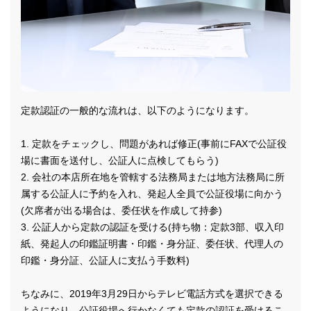
定款認証の一般的な流れは、以下のようになります。
1. 定款をチェックし、問題があれば修正(事前にFAXで公証役
場に書面を送付し、公証人に点検してもらう)
2. 会社の本店所在地を管轄する法務局または地方法務局に所
属する公証人に予約を入れ、発起人全員で公証役場に向かう
(欠席者が出る場合は、委任状を作成して持参)
3. 公証人から定款の認証を受ける(持ち物：定款3部、収入印
紙、発起人の印鑑証明書・印鑑・身分証、委任状、代理人の
印鑑・身分証、公証人に支払う手数料)
ちなみに、2019年3月29日からテレビ電話方式を選択できる
ようになり、公証役場へ行かなくても定款の認証を受けるこ