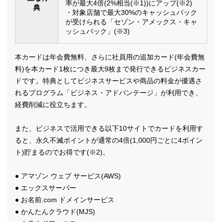
率が最大4倍(2%相当(※1))にアップ(※2)
典
・対象店舗で最大30%のキャッシュバック
が受けられる「セゾン・アメックス・キャ
ッシュバック」(※3)
本カードは年会費無料、さらに社員用の追加カード(年会費無
料)を本カード1枚につき最大9枚まで発行できるビジネスカー
ドです。特典としてビジネスサービスや商品の料金が優遇さ
れるプログラム「ビジネス・アドバンテージ」が利用でき、
経費削減に役立ちます。
また、ビジネスで活用できる以下10サイトでカードを利用す
ると、永久不滅ポイントが通常の4倍(1,000円ごとに4ポイン
ト)貯まるのでお得です(※2)。
● アマゾン ウェブ サービス(AWS)
● エックスサーバー
● お名前.com ドメインサービス
● かんたんクラウド(MJS)