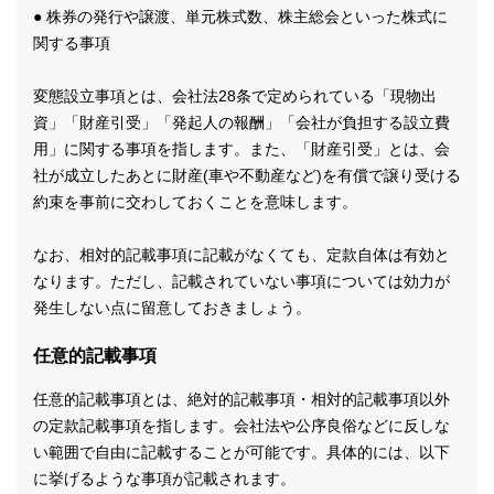
● 株券の発行や譲渡、単元株式数、株主総会といった株式に
関する事項
変態設立事項とは、会社法28条で定められている「現物出
資」「財産引受」「発起人の報酬」「会社が負担する設立費
用」に関する事項を指します。また、「財産引受」とは、会
社が成立したあとに財産(車や不動産など)を有償で譲り受ける
約束を事前に交わしておくことを意味します。
なお、相対的記載事項に記載がなくても、定款自体は有効と
なります。ただし、記載されていない事項については効力が
発生しない点に留意しておきましょう。
任意的記載事項
任意的記載事項とは、絶対的記載事項・相対的記載事項以外
の定款記載事項を指します。会社法や公序良俗などに反しな
い範囲で自由に記載することが可能です。具体的には、以下
に挙げるような事項が記載されます。