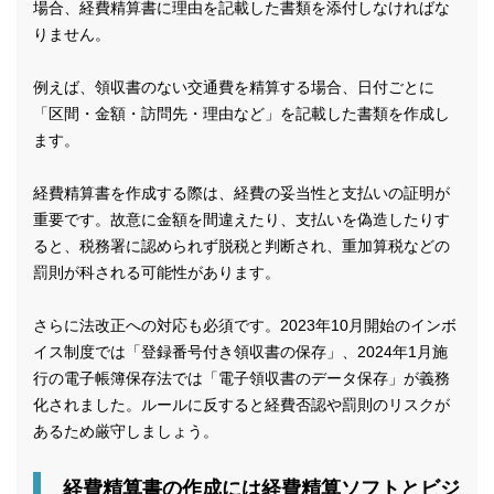
場合、経費精算書に理由を記載した書類を添付しなければな
りません。
例えば、領収書のない交通費を精算する場合、日付ごとに
「区間・金額・訪問先・理由など」を記載した書類を作成し
ます。
経費精算書を作成する際は、経費の妥当性と支払いの証明が
重要です。故意に金額を間違えたり、支払いを偽造したりす
ると、税務署に認められず脱税と判断され、重加算税などの
罰則が科される可能性があります。
さらに法改正への対応も必須です。2023年10月開始のインボ
イス制度では「登録番号付き領収書の保存」、2024年1月施
行の電子帳簿保存法では「電子領収書のデータ保存」が義務
化されました。ルールに反すると経費否認や罰則のリスクが
あるため厳守しましょう。
経費精算書の作成には経費精算ソフトとビジ