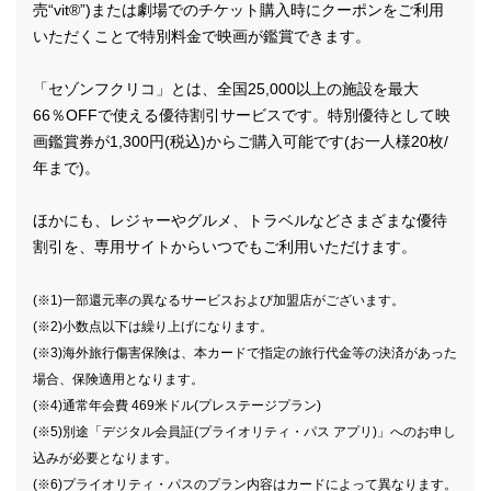
売“vit®”)または劇場でのチケット購入時にクーポンをご利用
いただくことで特別料金で映画が鑑賞できます。
「セゾンフクリコ」とは、全国25,000以上の施設を最大
66％OFFで使える優待割引サービスです。特別優待として映
画鑑賞券が1,300円(税込)からご購入可能です(お一人様20枚/
年まで)。
ほかにも、レジャーやグルメ、トラベルなどさまざまな優待
割引を、専用サイトからいつでもご利用いただけます。
(※1)一部還元率の異なるサービスおよび加盟店がございます。
(※2)小数点以下は繰り上げになります。
(※3)海外旅行傷害保険は、本カードで指定の旅行代金等の決済があった
場合、保険適用となります。
(※4)通常年会費 469米ドル(プレステージプラン)
(※5)別途「デジタル会員証(プライオリティ・パス アプリ)」へのお申し
込みが必要となります。
(※6)プライオリティ・パスのプラン内容はカードによって異なります。