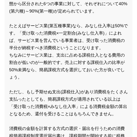
態から区分された6つの事業に対して、それぞれについて40%
(第六種)～90%(第一種)が定められています。
たとえばサービス業(第五種事業)なら、みなし仕入率は50%で
す。「受け取った消費税×一定割合(みなし仕入率)」によれ
ば、サービス業を営んでいる事業者は、受け取った消費税の
半分が納税すべき消費税ということになります。
ちなみにサービス業は、支出に占める課税仕入となる費用の
割合が低いのが一般的です。売上に対する課税仕入の比率が
50%未満なら、簡易課税方式を選択しておいた方が良いでし
ょう。
ただし、もし予期せぬ支出(課税仕入)があり消費税をたくさん
支払ったとしても、簡易課税方式が適用されている以上は
「受け取った消費税×みなし仕入率」による消費税金額の算出
となるため、還付を受けることはもちろんできません。
消費税の金額を計算する方式の選択・届出を行うための消費
税簡易課税制度選択届出書は、課税期間が開始する前に税務