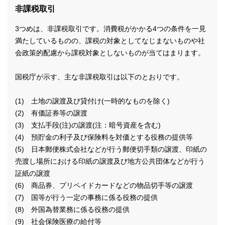
非課税取引
3つめは、非課税取引です。消費税がかかる4つの条件を一見
満たしているものの、課税の対象としてなじまないものや社
会政策的配慮から課税対象としないものが当てはまります。
国税庁が示す、主な非課税取引は以下のとおりです。
(1) 土地の譲渡及び貸付け(一時的なものを除く)
(2) 有価証券等の譲渡
(3) 支払手段(注)の譲渡(注：暗号資産を含む)
(4) 預貯金の利子及び保険料を対価とする役務の提供等
(5) 日本郵便株式会社などが行う郵便切手類の譲渡、印紙の
売渡し場所における印紙の譲渡及び地方公共団体などが行う
証紙の譲渡
(6) 商品券、プリペイドカードなどの物品切手等の譲渡
(7) 国等が行う一定の事務に係る役務の提供
(8) 外国為替業務に係る役務の提供
(9) 社会保険医療の給付等