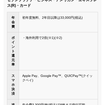
ス(R)・カード
年
初年度無料、2年目以降は33,000円(税込)
会
費
ポ
・海外利用で2倍(※1)(※2)
イ
ン
ト
還
元
率
ス
Apple Pay、Google Pay™、QUICPay™(クイッ
マ
クペイ)
ホ
決
済
追
年会費3,300円/枚(税込)で9枚まで発行可能