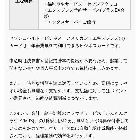
主な特典
・福利厚生サービス「セゾンフクリコ」
・エクスプレス予約サービス(プラスEX会
員)
・エックスサーバーご優待
セゾンコバルト・ビジネス・アメリカン・エキスプレス(R)・
カードは、年会費無料で利用できるビジネスカードです。
申込時は決算書や登記簿謄本の提出が不要なため、起業して
間もない会社や個人事業主の方でも気軽に申し込めます。
また、一時的な増額申請に対応しているため、高額になりや
すい税金も無理なく支払えます。支払額に対してはポイント
が還元され、節約や経費削減につながります。
このほか、会計・給与計算のクラウドサービス「かんたんク
ラウド(MJS)」の月額利用料2ヵ月無料という特典が付帯して
いるのも魅力です。本サービスには自動仕訳作成機能が搭載
されており、経理業務の効率化を行えます。