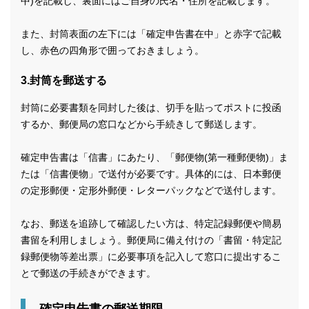
中)を記載し、裏面にはご自身の氏名・住所を記載します。
また、封筒表面の左下には「確定申告書在中」と赤字で記載
し、赤色の四角形で囲っておきましょう。
3.封筒を郵送する
封筒に必要書類を同封した後は、切手を貼ってポストに投函
するか、郵便局の窓口などから手続きして郵送します。
確定申告書は「信書」にあたり、「郵便物(第一種郵便物)」ま
たは「信書便物」で送付が必要です。具体的には、日本郵便
の定形郵便・定形外郵便・レターパックなどで送付します。
なお、郵送を追跡して確認したい方は、特定記録郵便や簡易
書留を利用しましょう。郵便局に備え付けの「書留・特定記
録郵便物等差出票」に必要事項を記入して窓口に提出するこ
とで郵送の手続きができます。