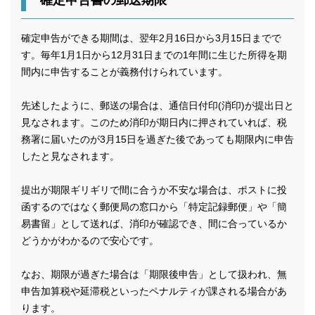
確定申告書の郵送期限
確定申告ができる期間は、翌年2月16日から3月15日までで
す。毎年1月1日から12月31日までの1年間に生じた所得を期
間内に申告することが義務付けられています。
先述したように、郵送の場合は、通信日付印(消印)が提出日と
見なされます。このため消印が期日内に押されていれば、税
務署に届いたのが3月15日を過ぎた後であっても期限内に申告
したと見なされます。
提出が期限ギリギリで間に合うか不安な場合は、ポストに投
函するのではなく郵便局の窓口から「特定記録郵便」や「簡
易書留」として送れば、消印が確認でき、間に合っているか
どうかがわかるので安心です。
なお、期限が過ぎた場合は「期限後申告」として扱われ、無
申告加算税や延滞税といったペナルティが課される場合があ
ります。