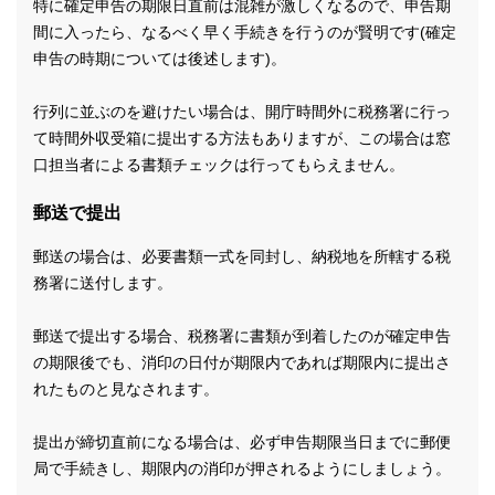
特に確定申告の期限日直前は混雑が激しくなるので、申告期
間に入ったら、なるべく早く手続きを行うのが賢明です(確定
申告の時期については後述します)。
行列に並ぶのを避けたい場合は、開庁時間外に税務署に行っ
て時間外収受箱に提出する方法もありますが、この場合は窓
口担当者による書類チェックは行ってもらえません。
郵送で提出
郵送の場合は、必要書類一式を同封し、納税地を所轄する税
務署に送付します。
郵送で提出する場合、税務署に書類が到着したのが確定申告
の期限後でも、消印の日付が期限内であれば期限内に提出さ
れたものと見なされます。
提出が締切直前になる場合は、必ず申告期限当日までに郵便
局で手続きし、期限内の消印が押されるようにしましょう。