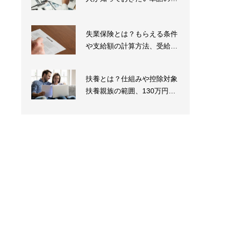
味と例文を紹介
失業保険とは？もらえる条件
や支給額の計算方法、受給ま
での流れを解説
扶養とは？仕組みや控除対象
扶養親族の範囲、130万円や
160万円の壁も...