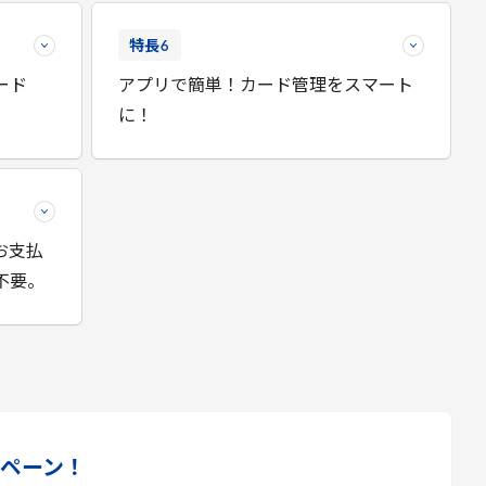
特長
6
ード
アプリで簡単！カード管理をスマート
に！
お支払
不要。
ペーン！