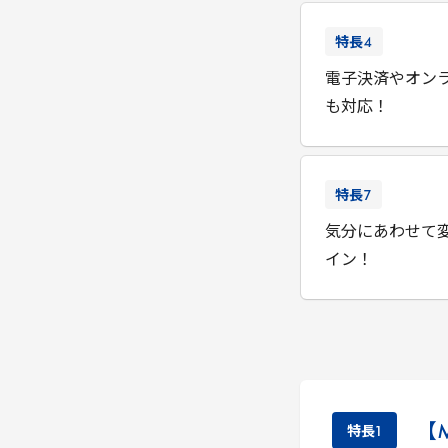
特長
4
電子決済やオン
も対応！
特長
7
気分にあわせて
イン！
【
特長
1