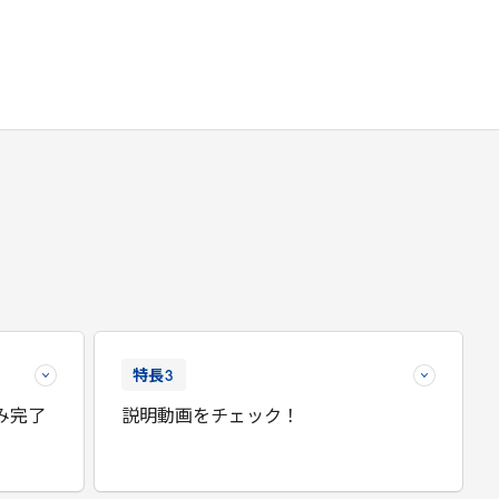
特長
3
み完了
説明動画をチェック！