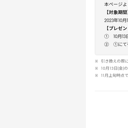
本ページより
【対象期間
2023年10
【プレゼン
① 10月
② ①にて
引き換えの際
10
月
13
日(金)
11
月上旬時点