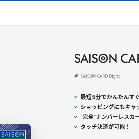
SAISON
CA
SAISON CARD Digital
最短
5
分でかんたんす
ショッピングにもキャ
"完全"ナンバーレスカ
タッチ決済が可能！