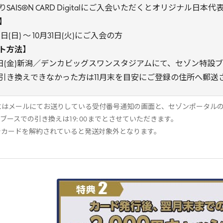
SAISON CARD Digitalにご入会いただくとオリジナル
】
月1日(日) ～ 10月31日(火)にご入会の方
ト方法】
13日(金)新潟／デンカビッグスワンスタジアムにて、セゾン特設
引き換えできなかった方は11月末を目安にご登録の住所へ郵送
にはメールにてお送りしている受付番号通知の画面と、セゾンポータル
のブースでの引き換えは
19
:
00
までとさせていただきます。
でカードを解約されていると発送対象外となります。