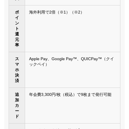
ポ
海外利用で2倍（※1）（※2）
イ
ン
ト
還
元
率
ス
Apple Pay、Google Pay™、QUICPay™（クイ
マ
ックペイ）
ホ
決
済
追
年会費3,300円/枚（税込）で9枚まで発行可能
加
カ
ー
ド