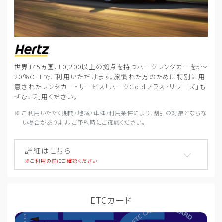
世界145ヵ国、10,200以上の拠点を持つハーツレンタカーを5〜
20％OFFでご利用いただけます。旅慣れた方のために特別に用
意されたレンタカー・サービス「ハーツGoldプラス・リワーズ」も
ぜひご利用ください。
ご利用いただく期間・地域・車種・利用条件により、割引の対象とならな
い場合があります。ご予約時にご確認ください。
詳細はこちら
※ご利用の前にご確認ください
ETCカード